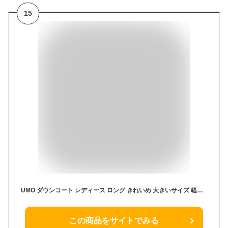
15
UMO ダウンコート レディース ロング きれいめ 大きいサイズ 軽量 暖かい ダウンジャケット 中綿 ダウン ロングコート ブランド アウター 冬 フード付き おしゃれ 防寒 ロングダウン ベンチコート 可愛い 10代 20代 30代 40代 50代 60代 70代 黒 白 プレゼント
この商品をサイトでみる