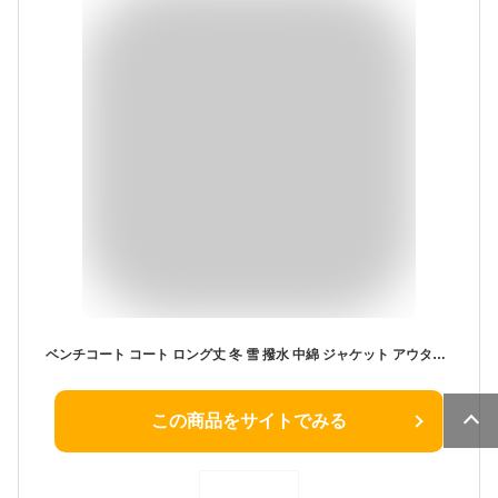
ベンチコート コート ロング丈 冬 雪 撥水 中綿 ジャケット アウター レディース メンズ ユニセックス 男女兼用 お揃い 無地 ゴルフ スポーツ観戦 運動 部活 防寒 雪かき 除雪作業 イベント フード付き ゆったり 大きめ 暖か あったか ロングコート アウトドア 無地 長め
この商品をサイトでみる