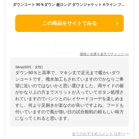
ダウンコート 90％ダウン 超ロング ダウンジャケット Aライン フード有り 撥水 着痩せ 軽量 大きいサイズ 黒 ブラック 無地 グレー 厚手 アウター 冬服 防寒着 おしゃれ あったか レディース 女性用 S/M/L/2L/3L/4L db161zezen1
この商品をサイトでみる
価格と在庫を
楽天
でチェック
>>
Silvia(60代・女性)
ダウン90％と高率で、マキシ丈で足元まで暖かいダウ
ンコートです。撥水加工もされていますのでかなりご希
望に近いのではないかと思い選びました。両サイドの裾
がかなり上の方までスリットが入っていてボタン処理さ
れていますのでパンツとのレイヤードコーデを楽しめま
すし、何より足捌きが楽なのが良いですよね。フードも
付いていますので風が強い日の試合観戦の頼もしい味方
になってくれると思います。
全てのおすすめコメント
(
1
件)
>