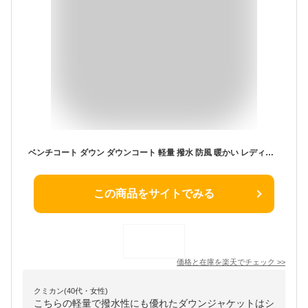
ベンチコート ダウン ダウンコート 軽量 撥水 防風 暖かい レディース メンズ アウター ダウンジャケット ロングコート ハイネック 袖 リブ 着ぶくれにくい スポーツ観戦 旅行 通勤 通学 大きいサイズ ギフト 大きめ おしゃれ パティ ezo& エゾト
この商品をサイトでみる
価格と在庫を
楽天
でチェック
>>
クミカン(40代・女性)
こちらの軽量で撥水性にも優れたダウンジャケットはシ