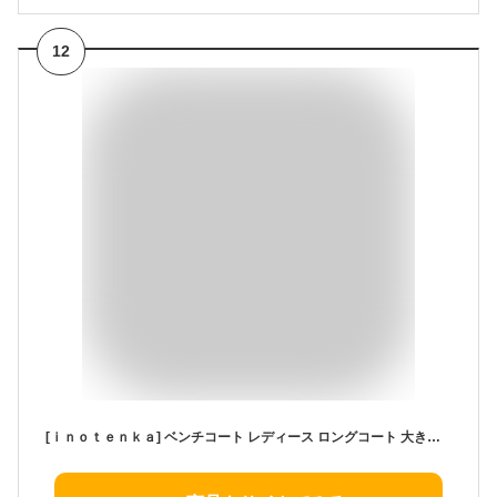
12
[ｉｎｏｔｅｎｋａ] ベンチコート レディース ロングコート 大きいサイズ 冬 防寒 中綿コート フード付き ゆったり 暖かい 厚手 着痩せ 無地 冬服 アウトドア 通勤 M-3XL(M ブラック)