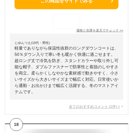
この商品をサイトでみる
価格と在庫を
楽天
でチェック
>>
じゆんつえ(10代・男性)
軽量でありながら保温性抜群のロングダウンコートは、
50％ダウン入りで寒い冬も暖かく快適に過ごせます。
超ロング丈で冷気を防ぎ、スタンドカラーや取り外し可
能な帽子、ダブルファスナーで防寒性と着脱のしやすさ
を両立。柔らかくしなやかな素材感で動きやすく、小さ
いサイズから大きいサイズまで幅広く対応。日常使いか
ら通勤・お出かけまで幅広く活躍する、冬のマストアイ
テムです。
全てのおすすめコメント
(
1
件)
>
18