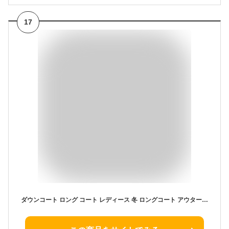
17
ダウンコート ロング コート レディース 冬 ロングコート アウター 50％ダウン 軽い 暖かい ベンチコート 超ロングダウンコート スタンドカラー 小さいサイズ 大きいサイズ ライト 帽子付き 取り外し可能 ダブルファスナー 柔らかい 防寒性 ブラック