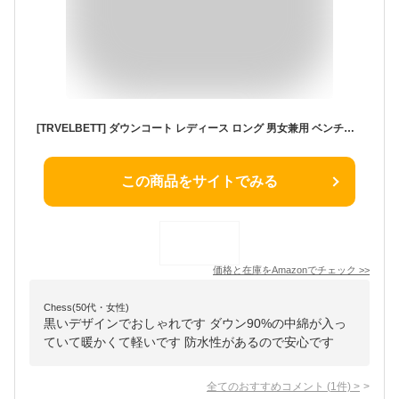
[TRVELBETT] ダウンコート レディース ロング 男女兼用 ベンチコート フード 防風 防水 アウター ジャケット 大きいサイズ ダウンジャケット 90％ダウン 冬服 柔らかい 無地 ロングコート 暖かい 大きいサイズ (ブラック,L)
この商品をサイトでみる
価格と在庫を
Amazon
でチェック
>>
Chess(50代・女性)
黒いデザインでおしゃれです ダウン90%の中綿が入っ
ていて暖かくて軽いです 防水性があるので安心です
全てのおすすめコメント
(
1
件)
>