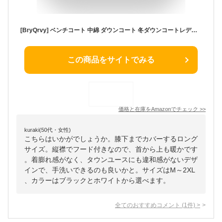
[BryQrvy] ベンチコート 中綿 ダウンコート 冬ダウンコートレディース ロングコート 中綿コート レディース 秋冬 フード付き 長め 膝下 大きいサイズ おしゃれ 中綿入り 厚手 アウター バイク アウトドア 防寒(M,ブラック)
この商品をサイトでみる
価格と在庫を
Amazon
でチェック
>>
kuraki(50代・女性)
こちらはいかがでしょうか。膝下までカバーするロング
サイズ。縦襟でフード付きなので、首から上も暖かです
。着膨れ感がなく、タウンユースにも違和感がないデザ
インで、手洗いできるのも良いかと。サイズはM～2XL
、カラーはブラックとホワイトから選べます。
全てのおすすめコメント
(
1
件)
>