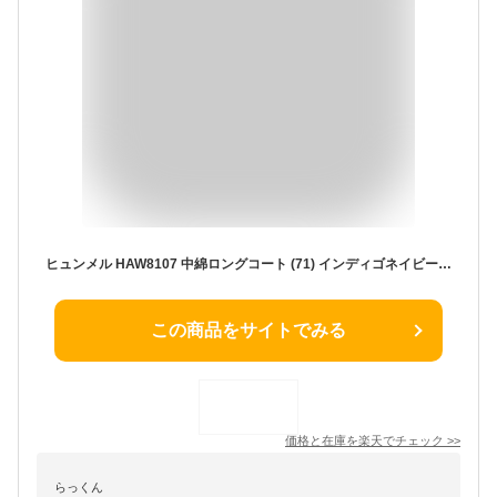
ヒュンメル HAW8107 中綿ロングコート (71) インディゴネイビー フードあり メンズ ユニセックス レディース キッズ ジュニア 化繊 インサレーション 防寒 撥水 防風 保温 ベンチコート 部活 サッカー フットサル バスケ 通勤 通学 スポーツ観戦 HUMMEL
この商品をサイトでみる
価格と在庫を
楽天
でチェック
>>
らっくん