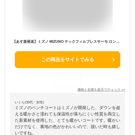
【あす楽発送】ミズノ MIZUNO テックフィルブレスサーモ ロングコート 32MEC852 限定 レディース ベンチコート アウター フード付き ダウンに負けない 防寒 スポーツ観戦 試合応援 黒 紺 白 25AW【チームQ】【冬特】【CPN03H】【99S】
この商品をサイトでみる
価格と在庫を
楽天
でチェック
>>
いくら(30代・女性)
ミズノのベンチコートはミズノが開発した、ダウンを超
える暖かさと濡れても保温性が落ちにくい性質を両立し
た新素材を使用した、とても暖かいコートです。暖かい
だけでなく、裏地の色がかわいいので、脱いだ時も嬉し
いですね。