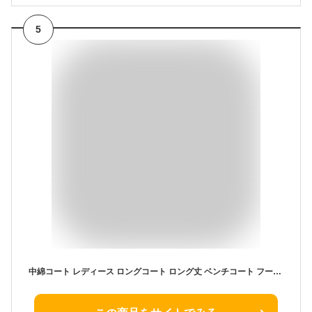
5
中綿コート レディース ロングコート ロング丈 ベンチコート フード付き ダウンジャケット アウター シンプル 厚手 あったか 防寒 防寒 通勤 母の日 プレゼント ギフト 送料無料