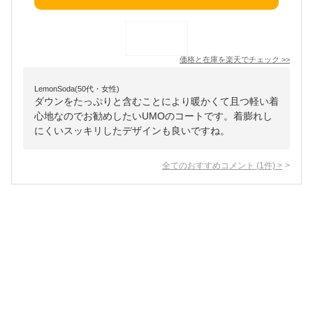
価格と在庫を
楽天
でチェック
>>
LemonSoda(50代・女性)
ダウンをたっぷりと含むことにより暖かくて且つ軽い着
心地なのでお勧めしたいUMOのコートです。着膨れし
にくいスッキリしたデザインも良いですね。
全てのおすすめコメント
(
1
件)
>