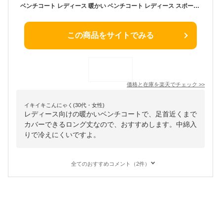
ベンチコート レディース 暖かい ベンチコート レディース スポーツ おしゃれ ジュニア 中綿コート レディース きれいめ 中綿コート サッカー スポーツ観戦 ベンチコート 大きいサイズ あったか 防寒 動きやすい 冬 フード 中綿 カジュアル 最大85kgまで
この商品をサイトでみる
価格と在庫を
楽天
でチェック
>>
イキイキこんにゃく(30代・女性)
レディース向けの暖かいベンチコートで、足首近くまで
カバーできるロング丈なので、おすすめします。中綿入
りで冷えにくいですよ。
全てのおすすめコメント（2件）