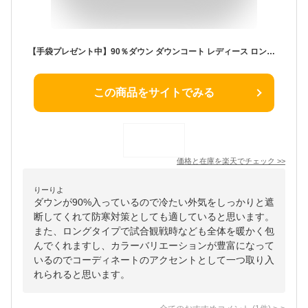
【手袋プレゼント中】90％ダウン ダウンコート レディース ロング きれいめ 人気 フード付き 大きいサイズ ベンチコート Aライン 撥水 ダウンジャケット シンプル 柔らかい ロングコート 暖かい 黒 グレー 上品 防寒 通勤 体型カバー 細見え 20代 30代 40代 50代 s m L LL
この商品をサイトでみる
価格と在庫を
楽天
でチェック
>>
りーりよ
ダウンが90%入っているので冷たい外気をしっかりと遮
断してくれて防寒対策としても適していると思います。
また、ロングタイプで試合観戦時なども全体を暖かく包
んでくれますし、カラーバリエーションが豊富になって
いるのでコーディネートのアクセントとして一つ取り入
れられると思います。