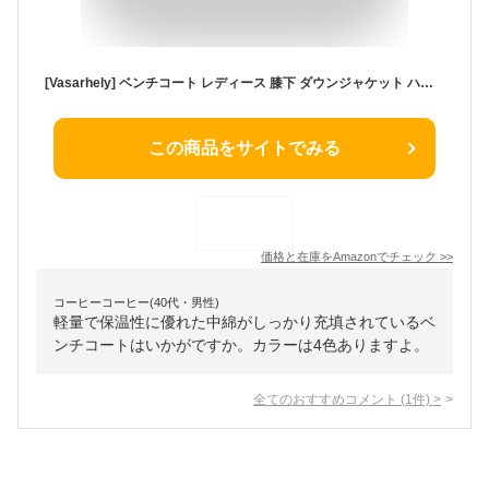
[Vasarhely] ベンチコート レディース 膝下 ダウンジャケット ハイネック ロング丈 ゆったり 中綿 フード付き 取り外し可能 無地 防寒 厚手 アウター 通勤 秋冬(XL ブラック)
この商品をサイトでみる
価格と在庫を
Amazon
でチェック
>>
コーヒーコーヒー(40代・男性)
軽量で保温性に優れた中綿がしっかり充填されているベ
ンチコートはいかがですか。カラーは4色ありますよ。
全てのおすすめコメント
(
1
件)
>