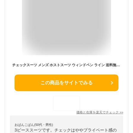
チェックスーツ メンズ ホストスーツ ウィンドペン ライン 送料無料 インポート 3Pスーツ 3ピーススーツ スリムスーツ セットアップ 上下セット テーラードジャケット 2022 春 秋 冬 新作 V系 ヴィジュアル系 ホスト お兄系 大人 衣装 結婚式 パーティー 2次会
この商品をサイトでみる
価格と在庫を
楽天
でチェック
>>
おぱんこぱん(50代・男性)
3ピーススーツです。チェックはややプライベート感の