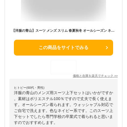
【洋服の青山】スーツ メンズ スリム 春夏秋冬 オールシーズン ネイビー 紺 無地 シングル 2ボタン ノータック 大きいサイズ 洗える ウォッシャブル ビジネス 就活 リクルート インターン フォーマル 成人式 入学式 卒業式 メンズスーツ 紳士服 スマート 上下 大学生 男性
この商品をサイトでみる
価格と在庫を
楽天
でチェック
>>
ヒトピー(60代・男性)
洋服の青山のメンズ用スーツ上下セットはいかがですか
。素材はポリエステル100％ですので丈夫で長く使えま
す。オールシーズン着られます。ウォッシャブル対応で
ご自宅で洗えます。色なネイビー系です。このスーツ上
下セットでしたら専門学校の卒業式で着られると思いま
すのでおすすめします。