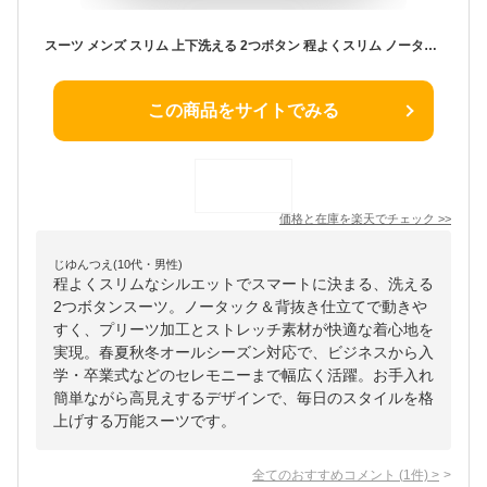
スーツ メンズ スリム 上下洗える 2つボタン 程よくスリム ノータック 背抜き仕立て プリーツ加工 ストレッチ ビジネススーツ ウォッシャブル おしゃれ 春夏秋冬 オールシーズン対応 卒業式 卒園式 パパ セレモニー 入社式
この商品をサイトでみる
価格と在庫を
楽天
でチェック
>>
じゆんつえ(10代・男性)
程よくスリムなシルエットでスマートに決まる、洗える
2つボタンスーツ。ノータック＆背抜き仕立てで動きや
すく、プリーツ加工とストレッチ素材が快適な着心地を
実現。春夏秋冬オールシーズン対応で、ビジネスから入
学・卒業式などのセレモニーまで幅広く活躍。お手入れ
簡単ながら高見えするデザインで、毎日のスタイルを格
上げする万能スーツです。
全てのおすすめコメント
(
1
件)
>