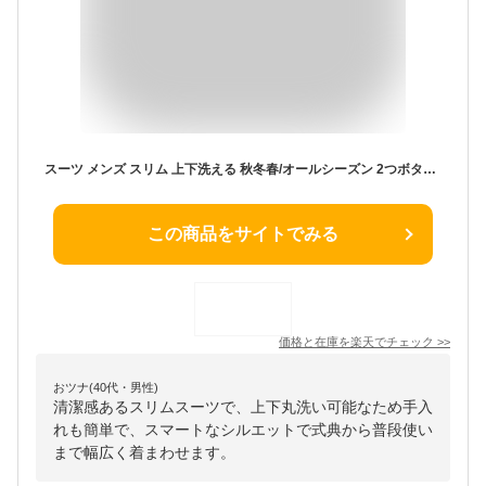
スーツ メンズ スリム 上下洗える 秋冬春/オールシーズン 2つボタン 程よくスリム ノータック 総裏 背抜き プリーツ加工 ストレッチ ビジネス おしゃれ 卒業式 卒園式 パパ セレモニー 入社式
この商品をサイトでみる
価格と在庫を
楽天
でチェック
>>
おツナ(40代・男性)
清潔感あるスリムスーツで、上下丸洗い可能なため手入
れも簡単で、スマートなシルエットで式典から普段使い
まで幅広く着まわせます。