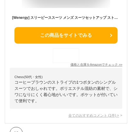
[Wenergy] スリーピーススーツ メンズ スーツセットアップ ストライプ柄 スリム ビジネス カジュアル 入学式 卒業式 結婚式 二次会 パーティー (コーヒー, XL)
この商品をサイトでみる
価格と在庫を
Amazon
でチェック
>>
Chess(50代・女性)
コーヒーブラウンのストライプの1つボタンのシングル
スーツでおしゃれです。ポリエステル混紡の素材で、シ
ワになりにくく着心地がいいです。ポケットが付いてい
て便利です。
全てのおすすめコメント
(
1
件)
>