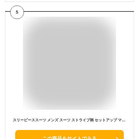
5
スリーピーススーツ メンズ スーツ ストライプ柄 セットアップ マット感 卒業式 入学式 スリムスーツ ビジネススーツ メンズスーツ 大きいサイズ カジュアル 細身 スタイリッシュ 通勤 テレワーク パーティー 結婚式 成人式 オシャレ 春夏 秋冬
この商品をサイトでみる