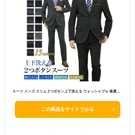
スーツ メンズ スリム 2つボタン上下洗える ウォッシャブル 春夏秋・秋冬春 背抜き仕立て・総裏仕立て 3シーズン ストレッチ ビジネス メンズスーツ オシャレ ビジネス フレッシャーズ 新社会人 新生活 入社式 入学式 卒業式 卒園式
この商品をサイトでみる