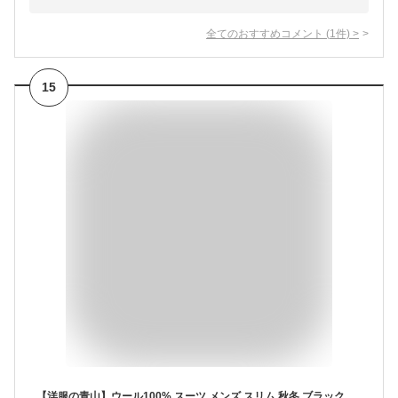
全てのおすすめコメント
(
1
件)
>
15
【洋服の青山】ウール100% スーツ メンズ スリム 秋冬 ブラック 黒 ストライプ 大きいサイズ シングル 2ボタン 背抜き ノータック 保温性 吸放湿性 シワになりにくい 防臭 光沢感 上品 艶 着心地良い ビジネス オフィス 通勤 商談 営業 会議 講談 式典 50代 男性 紳士服 背広