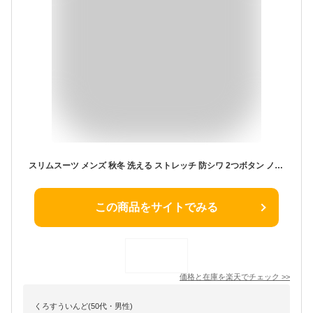
スリムスーツ メンズ 秋冬 洗える ストレッチ 防シワ 2つボタン ノータック（選べる10色柄）ビジネス ウォッシャブル メンズスーツ おしゃれ 結婚式 パーティー 卒業式 成人式 リクルート 就活 面接 仕事着にも Y体 A体 AB体 BB体 黒 紺 グレー 無地 ストライプ
この商品をサイトでみる
価格と在庫を
楽天
でチェック
>>
くろすういんど(50代・男性)