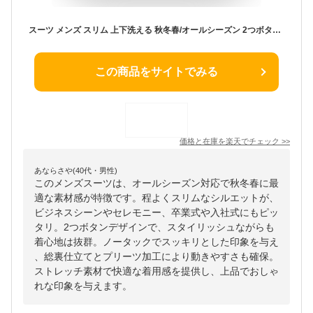
スーツ メンズ スリム 上下洗える 秋冬春/オールシーズン 2つボタン 程よくスリム ノータック 総裏 背抜き プリーツ加工 ストレッチ ビジネス おしゃれ 卒業式 卒園式 パパ セレモニー 入社式
この商品をサイトでみる
価格と在庫を
楽天
でチェック
>>
あならさや(40代・男性)
このメンズスーツは、オールシーズン対応で秋冬春に最
適な素材感が特徴です。程よくスリムなシルエットが、
ビジネスシーンやセレモニー、卒業式や入社式にもピッ
タリ。2つボタンデザインで、スタイリッシュながらも
着心地は抜群。ノータックでスッキリとした印象を与え
、総裏仕立てとプリーツ加工により動きやすさも確保。
ストレッチ素材で快適な着用感を提供し、上品でおしゃ
れな印象を与えます。