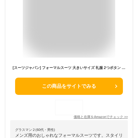
[スーツジャパン] フォーマルスーツ 大きいサイズ 礼服 2つボタン ウエストアジャスター ワンタック オールシーズン冠婚葬祭 結婚式 喪服 葬式 オールシーズン 洗えるスラックス 当日出荷 即日出荷 メンズ 【A】ブラック・KB体 dis-Formal-2B-k-FS8100K-10-KB4
この商品をサイトでみる
価格と在庫を
Amazon
でチェック
>>
グラスマン２(60代・男性)
メンズ用のおしゃれなフォーマルスーツです。スタイリ