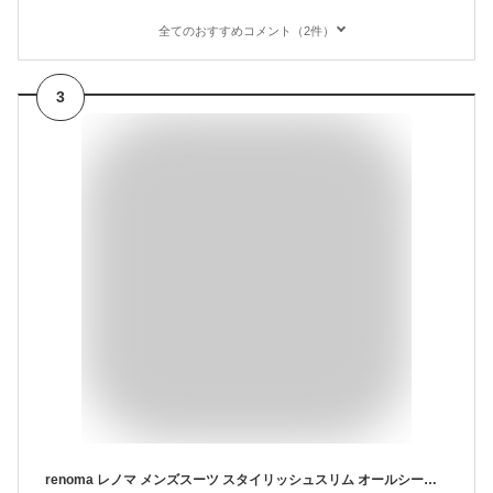
全てのおすすめコメント（2件）
3
renoma レノマ メンズスーツ スタイリッシュスリム オールシーズン 春夏秋 スリムスーツ ビジネススーツ ブランドスーツ 卒業式 入学式 卒園式 入園式 パパ 入社式 謝恩会 二次会 セレモニースーツ 就活 面接 出張