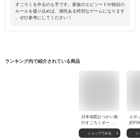
すごろくを作るのも手です。家族のエピソードや独自の
ルールを盛り込めば、個性ある特別なゲームになります
。ぜひ参考にしてください！
ランキング内で紹介されている商品
日本地図おつかい旅
エポ
行すごろくボードゲ
(EP
ーム すごろく ゲー
ぐら
ショップでみる
シ
ム 日本 日本地図 都
ーム