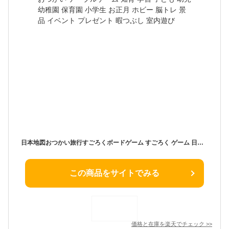
日本地図おつかい旅行すごろくボードゲーム すごろく ゲーム 日本 日本地図 都道府県 買い物 おつかい テーブルゲーム 知育 学習 子ども 幼児 幼稚園 保育園 小学生 お正月 ホビー 脳トレ 景品 イベント プレゼント 暇つぶし 室内遊び
この商品をサイトでみる
価格と在庫を
楽天
でチェック
>>