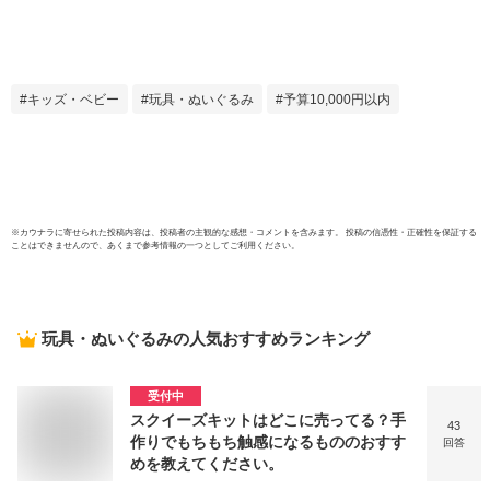
道府県 買い物 おつ
でたび
かい テーブルゲー
ーク認
ム 知育 学習 子ども
おもち
幼児 幼稚園 保育園
レイ人
小学生 お正月 ホビ
EPO
キッズ・ベビー
玩具・ぬいぐるみ
予算10,000円以内
ー 脳トレ 景品 イベ
ント プレゼント 暇
つぶし 室内遊び
※
カウナラ
に寄せられた投稿内容は、投稿者の主観的な感想・コメントを含みます。 投稿の信憑性・正確性を保証する
ことはできませんので、あくまで参考情報の一つとしてご利用ください。
玩具・ぬいぐるみ
の人気おすすめランキング
受付中
スクイーズキットはどこに売ってる？手
43
作りでもちもち触感になるもののおすす
回答
めを教えてください。