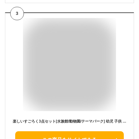
3
楽しいすごろく3点セット[水族館/動物園/テーマパーク] 幼児 子供 ボードゲーム カード ゲーム 知育玩具 キッズ 小学生 カードゲーム 小学生 室内