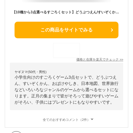
【10種から3点選べるすごろくセット】どうぶつえん/すいぞくかん/おばけやしき/夜店でおかいもの/1年のぎょうじ/日本地図/世界旅行/テーマパーク/ようかいなかよし（アプリ付）/わくわく小学校/ アーテック おもしろすごろく 小学生 幼児
この商品をサイトでみる
価格と在庫を
楽天
でチェック
>>
ヤギヌマ(50代・男性)
小学生向けのすごろくゲーム3点セットで、どうぶつえ
ん、すいぞくかん、おばけやしき、日本地図、世界旅行
などいろいろなジャンルのゲームから選べるセットにな
ります。正月の集まりで皆がそろって遊びやすいゲーム
がそろい、子供にはプレゼントにもなりやすいです。
全てのおすすめコメント（2件）