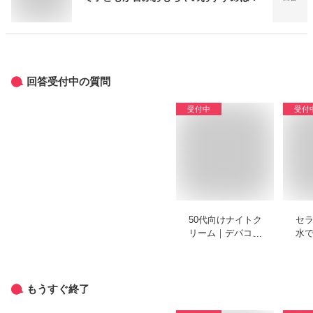
回答受付中の質問
受付中
受付
50代向けナイトク
セ
リーム｜デパコスか
水
らプチプラまででお
チ
すすめを教えてくだ
く
さい
もうすぐ終了