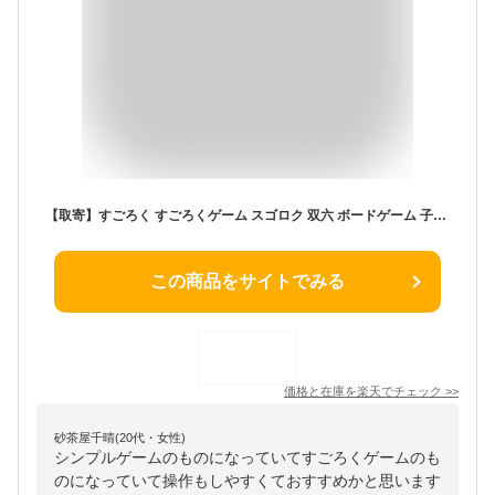
【取寄】すごろく すごろくゲーム スゴロク 双六 ボードゲーム 子供 スゴロクゲーム おもちゃ パーティーファミリー お洒落 知育玩具 知育 面白い 頭の体操 おうち おうち時間 家族 ファミリー ゲーム 正月 幼児 小学生 覚える 室内 屋内 シンプル チェッカーボード 4歳 5歳
この商品をサイトでみる
価格と在庫を
楽天
でチェック
>>
砂茶屋千晴(20代・女性)
シンプルゲームのものになっていてすごろくゲームのも
のになっていて操作もしやすくておすすめかと思います