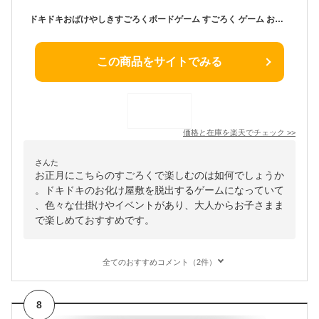
ドキドキおばけやしきすごろくボードゲーム すごろく ゲーム お化け屋敷 おばけ お化け 脱出 脱出ゲーム テーブルゲーム 知育 学習 子ども 幼児 幼稚園 保育園 小学生 お正月 ホビー 玩具 おもちゃ オモチャ 脳トレ 景品
この商品をサイトでみる
価格と在庫を
楽天
でチェック
>>
さんた
お正月にこちらのすごろくで楽しむのは如何でしょうか
。ドキドキのお化け屋敷を脱出するゲームになっていて
、色々な仕掛けやイベントがあり、大人からお子さまま
で楽しめておすすめです。
全てのおすすめコメント（2件）
8