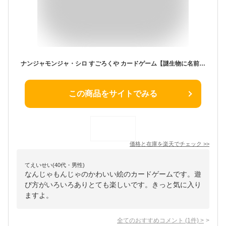
ナンジャモンジャ・シロ すごろくや カードゲーム【謎生物に名前をつけて早く呼ぶ！】記憶力 パーティーゲーム 子供向け 4歳以上 2-6人用 正規品
この商品をサイトでみる
価格と在庫を
楽天
でチェック
>>
てえいせい(40代・男性)
なんじゃもんじゃのかわいい絵のカードゲームです。遊
び方がいろいろありとても楽しいです。きっと気に入り
ますよ。
全てのおすすめコメント
(
1
件)
>