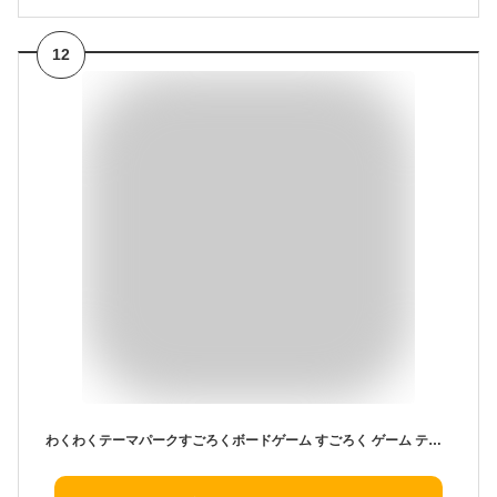
12
わくわくテーマパークすごろくボードゲーム すごろく ゲーム テーマパーク 遊園地 買い物 買い物ごっこ お金 知育 学習 数字 子ども 幼児 幼稚園 保育園 小学生 お正月 ホビー 玩具 おもちゃ オモチャ 脳トレ 景品 イベント プレゼント