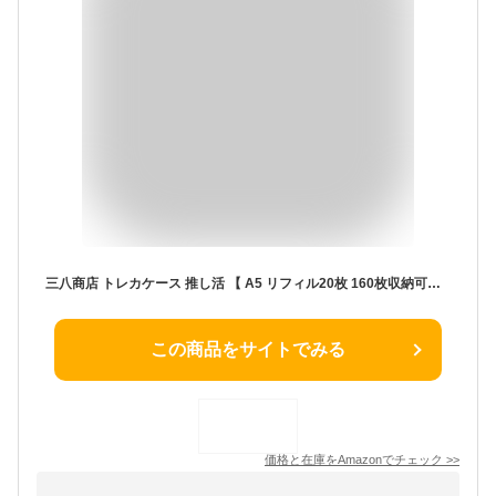
三八商店 トレカケース 推し活 【 A5 リフィル20枚 160枚収納可能 キラッと光る ラメ入り 透明カバー 】 カードホルダー トレカ ファイル 可愛い 韓国 推し活グッズ トレーディングカードホルダー 推し活ファイル 推し活手帳 収納 アクスタケース アクスタ ケース グッズ コレクトブック 持ち運び (【大容量セット】トレカケース+リフィル20枚セット, パープル(ストロベリー))
この商品をサイトでみる
価格と在庫を
Amazon
でチェック
>>