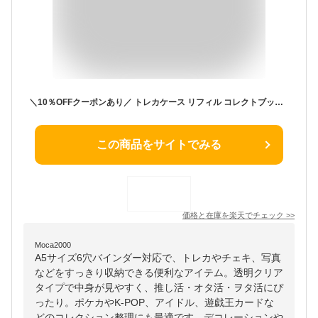
＼10％OFFクーポンあり／ トレカケース リフィル コレクトブック レフィル 10枚セット バインダー A5 6穴 替え ファイル トレカ クリアファイル 収納 トレカ収納 デコ チェキ 写真 手帳 透明 推し活 オタ活 ヲタ活 ポケカ k-pop アイドル 遊戯王 コレクション 送料無料
この商品をサイトでみる
価格と在庫を
楽天
でチェック
>>
Moca2000
A5サイズ6穴バインダー対応で、トレカやチェキ、写真
などをすっきり収納できる便利なアイテム。透明クリア
タイプで中身が見やすく、推し活・オタ活・ヲタ活にぴ
ったり。ポケカやK-POP、アイドル、遊戯王カードな
どのコレクション整理にも最適です。デコレーションや