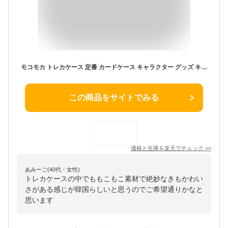
モコモカ トレカケース 定番 カードケース キャラクター グッズ キーホルダー 持ち運び 推し活 ポーチ 収納 ケース おしゃれ かわいい くま クマ 熊 可愛い 女の子 クーリア ギフト 雑貨
この商品をサイトでみる
価格と在庫を
楽天
でチェック
>>
あみーご(40代・女性)
トレカケースの中でももこもこ素材で絶妙なきもかわい
さがある感じが韓国らしいと思うのでご希望通りかなと
思います