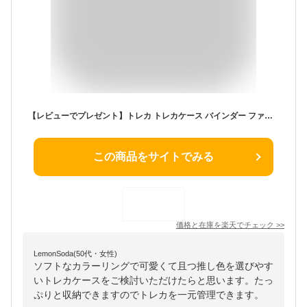
【レビューでプレゼント】トレカ トレカケース バインダー ファイル トレカホルダー 推し活 韓国 大容量 6穴 A5 クリア かわいい 4ポケット KPOP グッズ チェキ アルバム アクスタ 収納 ファイル 推し活 ケース ラメ キラキラ 透明 可愛い
この商品をサイトでみる
価格と在庫を
楽天
でチェック
>>
LemonSoda(50代・女性)
ソフトなカラーリングで可愛くて且つ推し色を選びやす
いトレカケースをご検討いただけたらと思います。たっ
ぷりと収納できますのでトレカを一元管理できます。