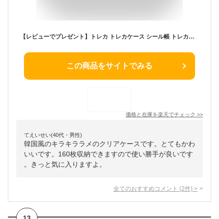
【レビューでプレゼント】トレカ トレカケース シール帳 トレカ収納 バインダー ファイル トレカホルダー 推し活 韓国 大容量 6穴 A5 クリア かわいい 4ポケット スター 星 KPOP グッズ チェキ アルバム アクスタ 収納 ファイル 推し活 ケース ラメ キラキラ
この商品をサイトでみる
価格と在庫を
楽天
でチェック
>>
てえいせい(40代・男性)
韓国風のキラキララメのクリアケースです。とてもかわ
いいです。160枚収納できますので使い勝手が良いです
。きっと気に入りますよ。
全てのおすすめコメント
(
2
件)
>
13