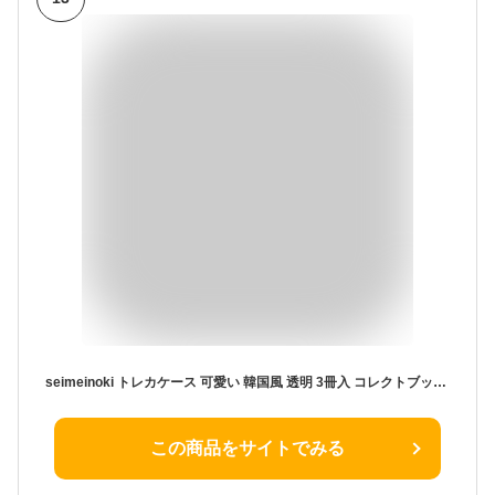
seimeinoki トレカケース 可愛い 韓国風 透明 3冊入 コレクトブック 3インチの写真 25枚収納可能 ミニアルバム ルーズリーフバインダー キーチェーン付き 持ち運び便利 フォトブック PVC素材 防水 トレカ バインダー 推し活グッズ
この商品をサイトでみる