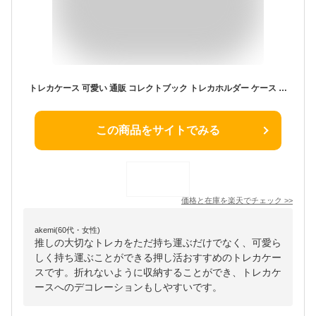
トレカケース 可愛い 通販 コレクトブック トレカホルダー ケース バインダー ファイル A5 6穴 チャック付き クリア 透明 キラキラ 収納 保護 整理 コンパクト 持ち運び デコ チェキ 写真 手帳 推し活 オタ活 アイドル コレクション カードゲーム
この商品をサイトでみる
価格と在庫を
楽天
でチェック
>>
akemi(60代・女性)
推しの大切なトレカをただ持ち運ぶだけでなく、可愛ら
しく持ち運ぶことができる押し活おすすめのトレカケー
スです。折れないように収納することができ、トレカケ
ースへのデコレーションもしやすいです。