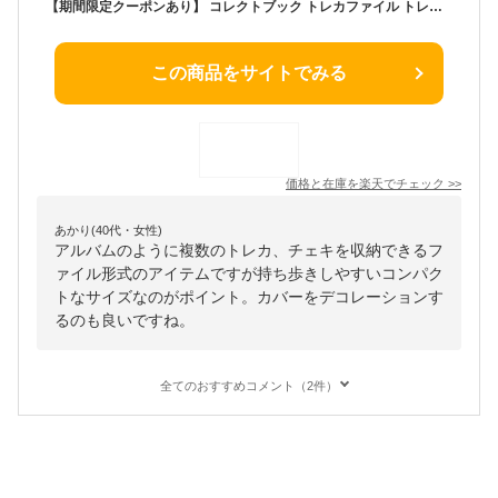
【期間限定クーポンあり】 コレクトブック トレカファイル トレカケース チェキケース フォトブック クリアホルダー トレカホルダー フォト チェキ アルバム 写真 トレカ 仕切り ファイル 持ち運び 推し活グッズ 収納 便利 推し活 グッズ 収納 エタモ
この商品をサイトでみる
価格と在庫を
楽天
でチェック
>>
あかり(40代・女性)
アルバムのように複数のトレカ、チェキを収納できるフ
ァイル形式のアイテムですが持ち歩きしやすいコンパク
トなサイズなのがポイント。カバーをデコレーションす
るのも良いですね。
全てのおすすめコメント（2件）