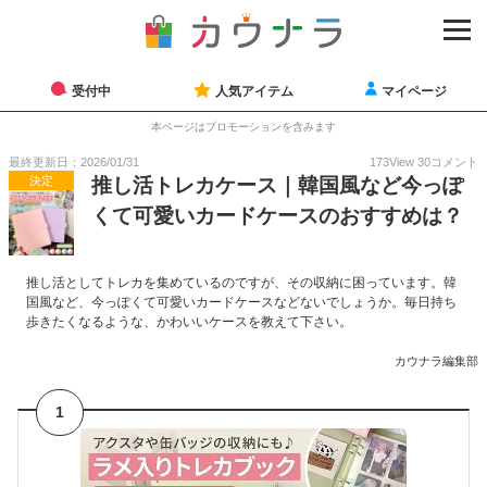
受付中
人気アイテム
マイページ
本ページはプロモーションを含みます
最終更新日：2026/01/31
173
View
30
コメント
決定
推し活トレカケース｜韓国風など今っぽ
くて可愛いカードケースのおすすめは？
推し活としてトレカを集めているのですが、その収納に困っています。韓
国風など、今っぽくて可愛いカードケースなどないでしょうか。毎日持ち
歩きたくなるような、かわいいケースを教えて下さい。
カウナラ編集部
1