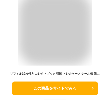
リフィル10枚付き コレクトブック 韓国 トレカケース シール帳 韓国 A5 6穴 バインダー トレカファイル トレカホルダー トレカバインダー シール帳 トレカスリーブ カードケース トレカアルバム リフィル オタ活 推し活 グッズ トレカ 収納 デコ
この商品をサイトでみる