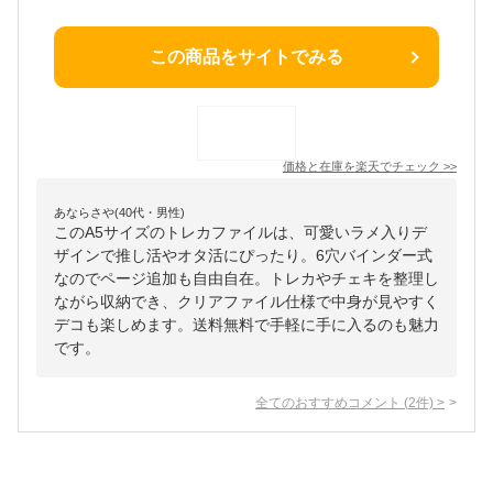
この商品をサイトでみる
価格と在庫を
楽天
でチェック
>>
あならさや(40代・男性)
このA5サイズのトレカファイルは、可愛いラメ入りデ
ザインで推し活やオタ活にぴったり。6穴バインダー式
なのでページ追加も自由自在。トレカやチェキを整理し
ながら収納でき、クリアファイル仕様で中身が見やすく
デコも楽しめます。送料無料で手軽に手に入るのも魅力
です。
全てのおすすめコメント
(
2
件)
>