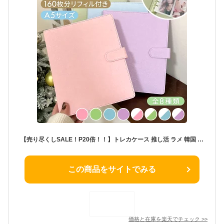
【売り尽くしSALE！P20倍！！】トレカケース 推し活 ラメ 韓国 可愛い かわいい 収納 A5 4ポケット トレカ バインダー トレカ ケース 大容量 チェキ 推し活手帳 キラキラ オタ活 カードフォルダー リフィル アイドル デコ
この商品をサイトでみる
価格と在庫を
楽天
でチェック
>>