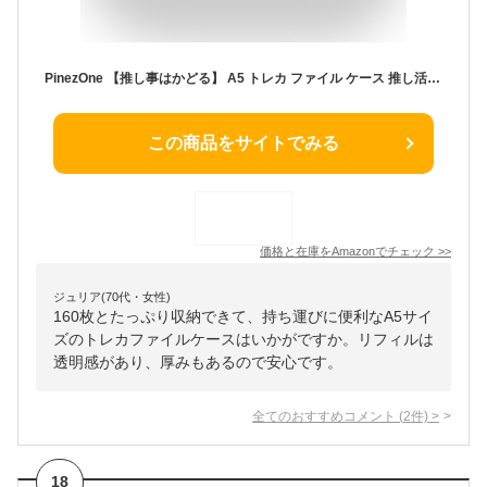
PinezOne 【推し事はかどる】 A5 トレカ ファイル ケース 推し活 収納 バインダー ファスナー付き 両面 リフィル 20枚セット 160枚 収納 リフィル 追加可能 (アイスブルー, A5)
この商品をサイトでみる
価格と在庫を
Amazon
でチェック
>>
ジュリア(70代・女性)
160枚とたっぷり収納できて、持ち運びに便利なA5サイ
ズのトレカファイルケースはいかがですか。リフィルは
透明感があり、厚みもあるので安心です。
全てのおすすめコメント
(
2
件)
>
18