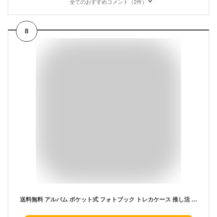
全てのおすすめコメント（2件）
8
送料無料 アルバム ポケット式 フォトブック トレカケース 推し活 収納 推し カラー コレクトブック ポラロイド チェキ 写真入れ 64枚収納 可愛い 整理整頓 ファイル コンパクト 可愛い 無地 柄