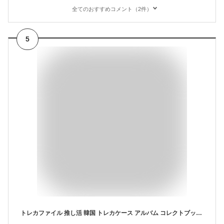
全てのおすすめコメント（2件）
5
トレカファイル 推し活 韓国 トレカケース アルバム コレクトブック トレカ ファイル ケース 韓国 可愛い アイドル バインダー A5 コレクトブック オタ活 ヲタ活 A5 6穴 クリアファイル 収納 デコ チェキ 送料無料