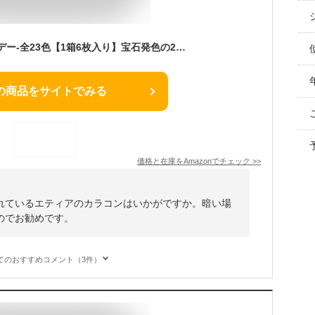
エティア-クールワンデー-全23色【1箱6枚入り】宝石発色の2次元カラコン ブルー 青 ブルーローズ -0.00 度なし
の商品をサイトでみる
価格と在庫を
Amazon
でチェック
>>
れているエティアのカラコンはいかがですか。暗い場
のでお勧めです。
てのおすすめコメント（3件）