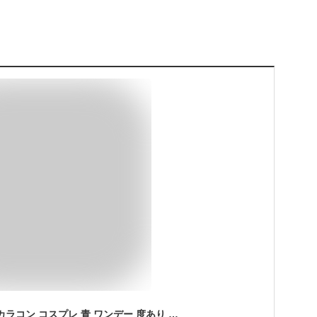
【ブルー系カラー】 カラコン コスプレ 青 ワンデー 度あり 度なし ブルー 安全 シュテラワンデー アシストシュシュ 1箱6枚入り ハロウィン