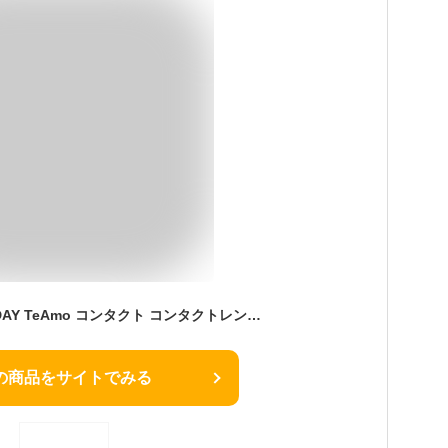
カラコン ワンデー 1DAY TeAmo コンタクト コンタクトレンズ 高発色タイプ 1箱10枚 送料無料 度あり 度なし 1日使い捨て コスプレ ハロウィン ブルー レッド ホワイト ティアモ てぃあも tiamo
の商品をサイトでみる