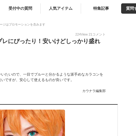
受付中の質問
人気アイテム
特集記事
質問
ージはプロモーションを含みます
224
View
21
コメント
プレにぴったり！安いけどしっかり盛れ
かいたいので、一目でブルーと分かるような派手めなカラコンを
良いですが、安心して使えるものが良いです。
カウナラ編集部