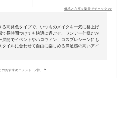
価格と在庫を
楽天
でチェック
>>
きる高発色タイプで、いつものメイクを一気に格上げ
感で長時間つけても快適に過ごせ、ワンデー仕様だか
ー展開でイベントやハロウィン、コスプレシーンにも
スタイルに合わせて自由に楽しめる満足感の高いアイ
てのおすすめコメント（2件）