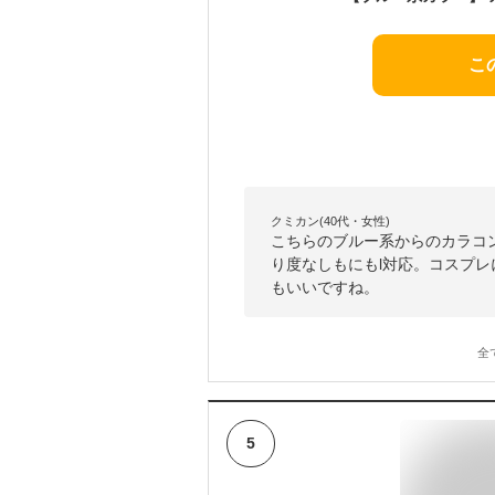
こ
クミカン(40代・女性)
こちらのブルー系からのカラコ
り度なしもにもl対応。コスプ
もいいですね。
全
5