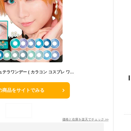
アシストシュシュ シュテラワンデー ( カラコン コスプレ ワンデー 6枚入 ) 青 ブルー ターコイズ 水色 紺 ネイビー 度あり 度なし 安い 激安 ハロウィン Assist ChouChou 取り寄せ 送料無料
の商品をサイトでみる
価格と在庫を
楽天
でチェック
>>