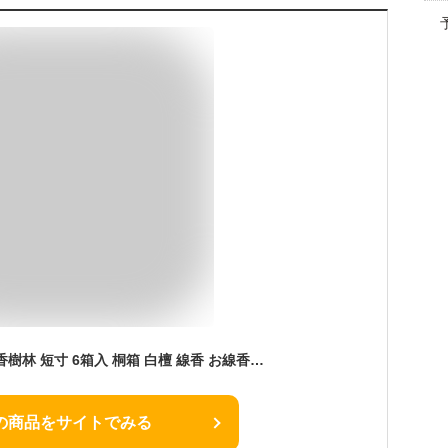
【送料無料】玉初堂 香樹林 短寸 6箱入 桐箱 白檀 線香 お線香 贈答用 進物 ギフト 贈り物 お供え 新盆見舞い お盆 初盆 お中元 喪中見舞い 喪中お見舞い お彼岸 御供 法要 法事 葬儀 仏壇 一回忌 お悔やみ 御霊前 仏前 送る 御供え 香典 ご進物
の商品をサイトでみる