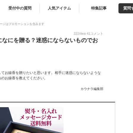
受付中の質問
人気アイテム
特集記事
質問
ージはプロモーションを含みます
221
View
41
コメント
になにを贈る？迷惑にならないものでお
してお線香を贈りたいと思います。相手に迷惑にならないような
めのお線香を教えてください。
カウナラ編集部