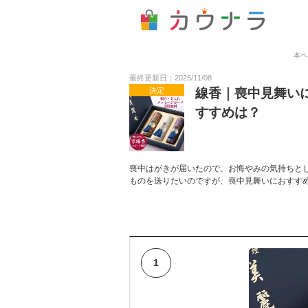
本ペ
最終更新日：2025/11/08
決定
線香｜喪中見舞い
すすめは？
喪中はがきが届いたので、お悔やみの気持ちと
ものを送りたいのですが、喪中見舞いにおすす
1