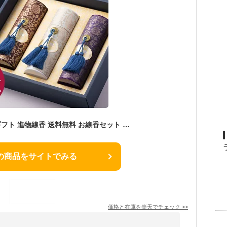
線香 贈答用 お線香 ギフト 進物線香 送料無料 お線香セット 線香セット 線香筒 微煙 美麗香 三種香 白檀 フローラル 沈香 送料込 煙の少ない 煙が少ない おしゃれ/ お盆 御供 お供え お悔やみ 喪中見舞い 進物用線香 御線香 贈答用線香 名入れ
の商品をサイトでみる
価格と在庫を
楽天
でチェック
>>