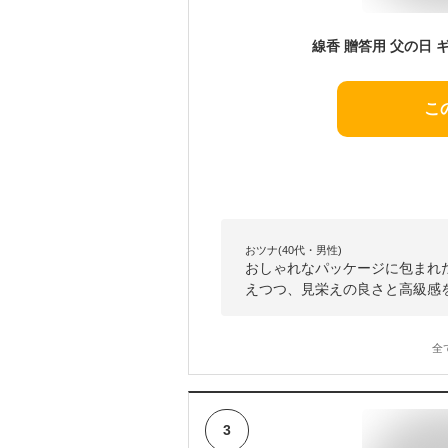
こ
おツナ(40代・男性)
おしゃれなパッケージに包まれ
えつつ、見栄えの良さと高級感
全
3