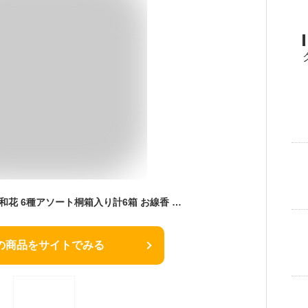
奥野晴明堂 進物線香 和花 6種アソート桐箱入り計6箱 お線香 喪中見舞い ギフト セット 微煙 贈答用 線香 お供え メッセージ お悔み状 進物用 御供 ケース 法事 お彼岸 お盆 贈答 進物 お香 お悔やみ お悔み お彼岸 初盆 メッセージ 【のし無料】【包装無料】【送料無料】
の商品をサイトでみる