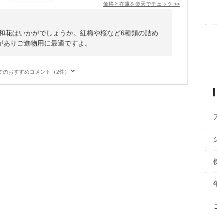
価格と在庫を
楽天
でチェック
>>
 和花はいかがでしょうか。紅梅や桜など6種類の詰め
がありご進物用に最適ですよ。
てのおすすめコメント（2件）