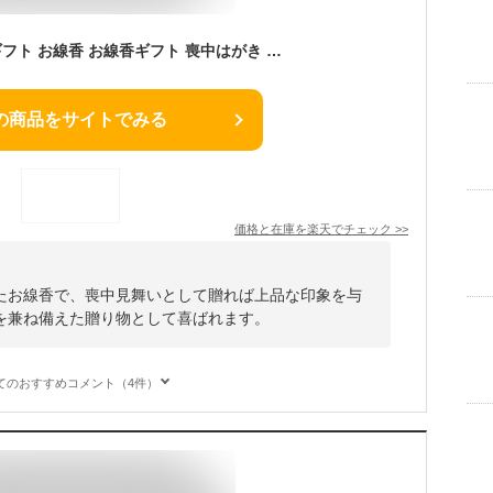
線香 贈答用 父の日 ギフト お線香 お線香ギフト 喪中はがき 喪中見舞い 高級 微香 微煙 お悔やみ 進物線香 花くらべ 2種 3種 5種 桐箱 お供え 御供 進物 お香 手紙 法事 法要 おしゃれ 初盆 お盆 新盆 御盆【のし無料】【包装無料】
の商品をサイトでみる
価格と在庫を
楽天
でチェック
>>
たお線香で、喪中見舞いとして贈れば上品な印象を与
を兼ね備えた贈り物として喜ばれます。
てのおすすめコメント（4件）