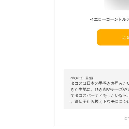
こ
aki(40代・男性)
タコスは日本の手巻き寿司みた
きた生地に、ひき肉やチーズや
でタコスパーティをしたいなら
。遺伝子組み換えトウモロコシ
全