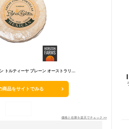
冷凍 フレッシュ コーン トルティーヤ プレーン オーストラリア産 保存料不使用 12枚 トルティア タコス ファヒータ ブリトー ケサディーヤ 非遺伝子組換え
の商品をサイトでみる
価格と在庫を
楽天
でチェック
>>