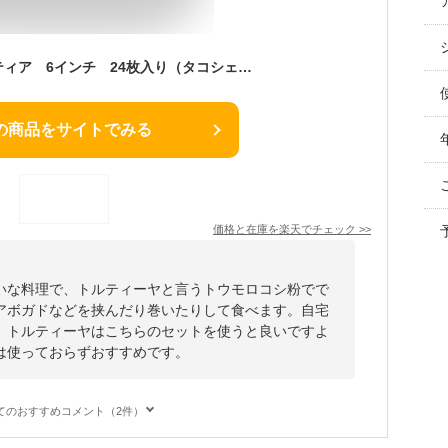
イエローコーントルティア 6インチ 24枚入り（タコシェル/タコス用コーントルティーヤ）手作りコーンチップスにもオススメ♪-PI014a
の商品をサイトでみる
価格と在庫を
楽天
でチェック
>>
いな料理で、トルティーヤと言うトウモロコシ粉でで
アボガドなどを挟んだり巻いたりして食べます。自宅
、トルティーヤはこちらのセットを使うと良いですよ
は使っておらずおすすめです。
てのおすすめコメント（2件）