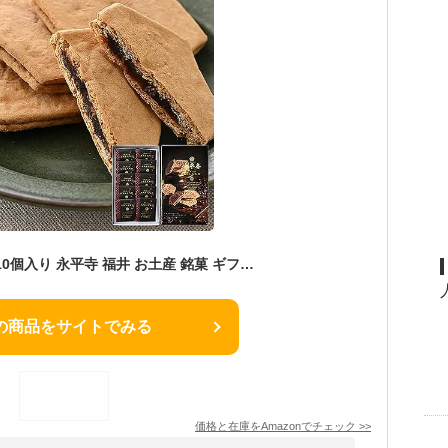
もちもちあんサンド 10個入り 永平寺 福井 お土産 銘菓 ギフト お菓子
の商品をサイトでみる
価格と在庫を
Amazon
でチェック
>>