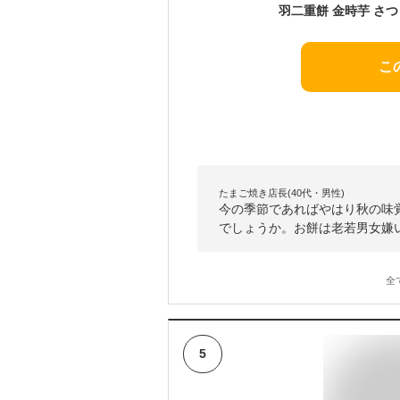
こ
たまご焼き店長(40代・男性)
今の季節であればやはり秋の味
でしょうか。お餅は老若男女嫌
全
5