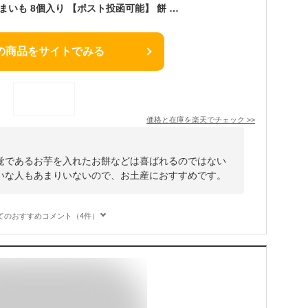
羽二重餅 金時芋 さつまいも 8個入り 【ポスト投函可能】 餅 お餅 和菓子 スイーツ お菓子 福井 銘菓 北陸 ギフト 贈り物 お土産 お供え 内祝い お返し 母の日 父の日 バレンタインデー お中元 敬老の日 お歳暮 お年賀
の商品をサイトでみる
価格と在庫を
楽天
でチェック
>>
覚であるお芋を入れたお餅などは喜ばれるのではない
いな人もあまりいないので、お土産におすすめです。
てのおすすめコメント（4件）