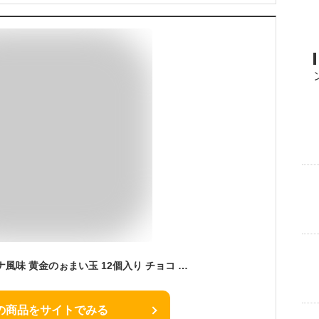
羽二重餅 チョコバナナ風味 黄金のぉまい玉 12個入り チョコ マシュマロ 【ポスト投函可能】 1000円ポッキリ 餅 お餅 和菓子 スイーツ お菓子 福井 銘菓 北陸 ギフト 贈り物 お土産 お供え 内祝い お返し 母の日 父の日 バレンタインデー お中元 敬老の日 お歳暮 お年賀
の商品をサイトでみる