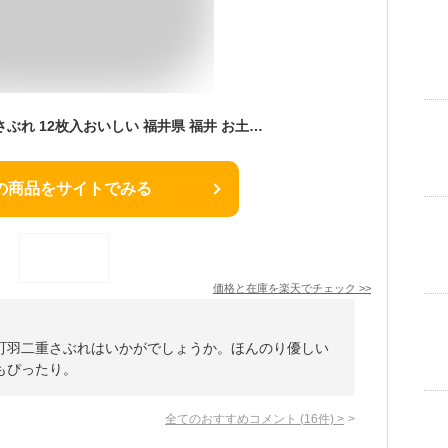
16-13 絹小町 羽二重さぶれ 12枚入おいしい 福井県 福井 お土産 特産物贈り物
の商品をサイトでみる
価格と在庫を
楽天
でチェック
>>
町羽二重さぶれはいかがでしょうか。ほんのり優しい
もぴったり。
全てのおすすめコメント
(
16
件)
>