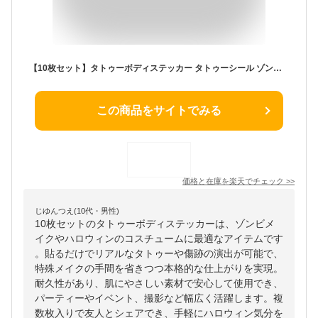
【10枚セット】タトゥーボディステッカー タトゥーシール ゾンビメイク ハロウィンシール LP-HWSEL30S 送料無料
この商品をサイトでみる
価格と在庫を
楽天
でチェック
>>
じゆんつえ(10代・男性)
10枚セットのタトゥーボディステッカーは、ゾンビメ
イクやハロウィンのコスチュームに最適なアイテムです
。貼るだけでリアルなタトゥーや傷跡の演出が可能で、
特殊メイクの手間を省きつつ本格的な仕上がりを実現。
耐久性があり、肌にやさしい素材で安心して使用でき、
パーティーやイベント、撮影など幅広く活躍します。複
数枚入りで友人とシェアでき、手軽にハロウィン気分を