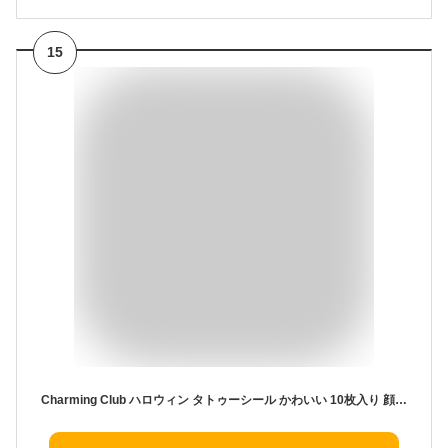
15
Charming Club ハロウィン タトゥーシール かわいい 10枚入り 顔全体 フェイス 刺青テッカー 子供 男女兼用 仮装 コスプレ フェイスシール 水転写 雰囲気アプ(タイプ-2)