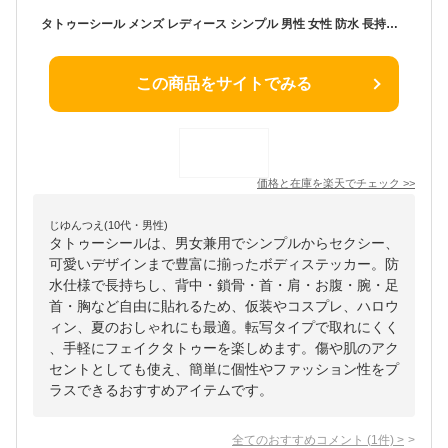
タトゥーシール メンズ レディース シンプル 男性 女性 防水 長持ち かっこいい 可愛い 転写 取れにくい セクシー 背中 鎖骨 首 肩 お腹 腕 足首 胸 ボディーシール ボディペイント ボディステッカー 仮装 コスプレ ハロウィン 夏 おしゃれ 傷 メイク シール フェイク
この商品をサイトでみる
価格と在庫を
楽天
でチェック
>>
じゆんつえ(10代・男性)
タトゥーシールは、男女兼用でシンプルからセクシー、
可愛いデザインまで豊富に揃ったボディステッカー。防
水仕様で長持ちし、背中・鎖骨・首・肩・お腹・腕・足
首・胸など自由に貼れるため、仮装やコスプレ、ハロウ
ィン、夏のおしゃれにも最適。転写タイプで取れにくく
、手軽にフェイクタトゥーを楽しめます。傷や肌のアク
セントとしても使え、簡単に個性やファッション性をプ
ラスできるおすすめアイテムです。
全てのおすすめコメント
(
1
件)
>