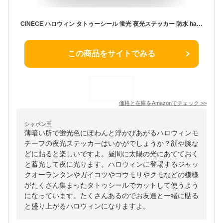
CINECE ハロウィン タトゥーシール 蛍光 夜光ステッカー 防水 halloween decoration タトゥー 仮装 顔 光る 可愛い (蛍光2)
この商品をサイトでみる
価格と在庫を
Amazon
でチェック
>>
シャボン玉
薄暗い所で蛍光色にぽわんと浮かびあがるハロウィンモ
チーフの夜光ステッカーはいかがでしょうか？顔や腕な
どに貼ると楽しいですよ。昼間に太陽の光にあてておく
と蓄光して夜に光ります。ハロウィンに登場するジャッ
クオーランタンやガイコツやコウモリやクモなどの模様
がたくさん集まったタトゥシールでカットして使うよう
になっています。たくさんあるのでお友達と一緒に貼る
と盛り上がるハロウィンになりますよ。