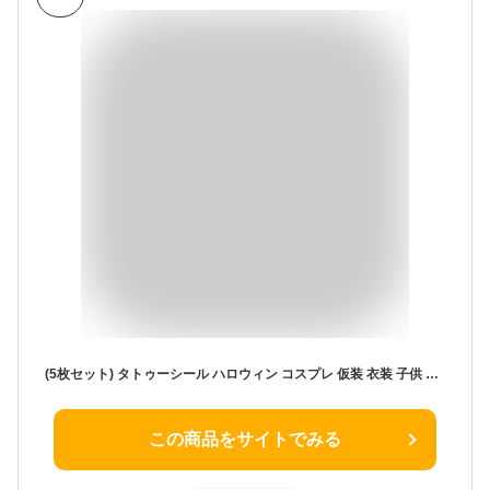
(5枚セット) タトゥーシール ハロウィン コスプレ 仮装 衣装 子供 大人 ステッカー 傷メイク 血 かぼちゃ コウモリ クモ ボディ フェイス イベント タトゥー シール ハロウィン グッズ パーティー イベント ハロウィン用品 コスプレ用品 y1
この商品をサイトでみる