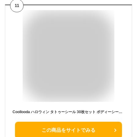
11
Coollooda ハロウィン タトゥーシール 30枚セット ボディーシール 防水 長持ち 簡単に貼れる 特殊メイク 傷 メイク 縫い傷 切り傷 掻き傷 刺青ステッカー 赤黒
この商品をサイトでみる