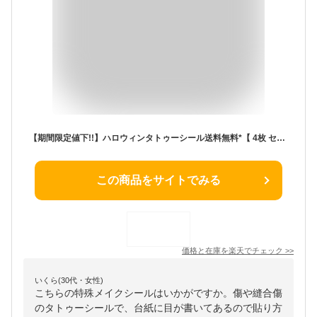
【期間限定値下!!】ハロウィンタトゥーシール送料無料*【 4枚 セット】特殊メイク シール ホラーフェイスシールゾンビ フランケンシュタイン.傷メイクタトゥーシール.縫合傷タトゥーシール.ハロウィンイベント小物.切り傷タトゥーシール
この商品をサイトでみる
価格と在庫を
楽天
でチェック
>>
いくら(30代・女性)
こちらの特殊メイクシールはいかがですか。傷や縫合傷
のタトゥーシールで、台紙に目が書いてあるので貼り方