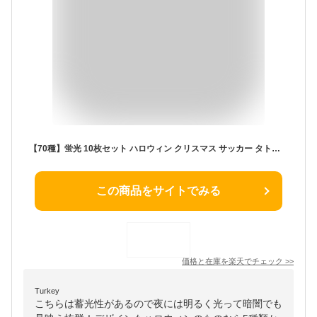
【70種】蛍光 10枚セット ハロウィン クリスマス サッカー タトゥーシール スポーツ パーティー 光る 夜光 カラー ボディステッカー ボディーシール ボディーペイント かわいい イベント キッズ 男の子 女の子 フラッシュ christmas
この商品をサイトでみる
価格と在庫を
楽天
でチェック
>>
Turkey
こちらは蓄光性があるので夜には明るく光って暗闇でも