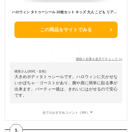
ハロウィン タトゥーシール 10枚セット キッズ 大人 こども リアル 傷 入れ墨 刺青 パーティ おばけ コスプレ シール 血 イベント ボディステッカー ボディーペイント ゾンビ ボディーシール カボチャ インスタ映え 文化祭 高校生
この商品をサイトでみる
価格と在庫を
楽天
でチェック
>>
桃実さん(50代・女性)
大きめボディタトゥシールです。ハロウィンに欠かせな
いかぼちゃ・ゴーストがあり、腕や肩に簡単に貼る事が
出来ます。パーティー後は、きれいにはがせるので安心
です。
全てのおすすめコメント（3件）
5