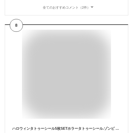
全てのおすすめコメント（2件）
8
ハロウィンタトゥーシール5枚SETホラータトゥーシール.ゾンビ フランケンシュタイン.傷メイク血のり 傷メイクタトゥーシール.縫合傷タトゥーシール.ハロウィンイベント小物.切り傷タトゥーシール.血のりタトゥーシール.傷シール