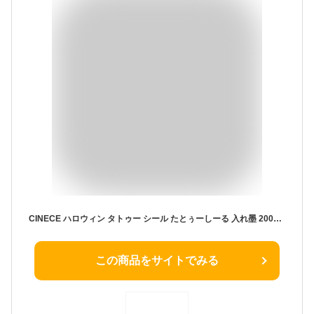
CINECE ハロウィン タトゥー シール たとぅーしーる 入れ墨 200pcs メンズ 水転写 ボディ 顔 かわいい 防水 デカール キッズ 刺青 猫 カボチャ 幽霊 (8枚 ハロウィン)
この商品をサイトでみる