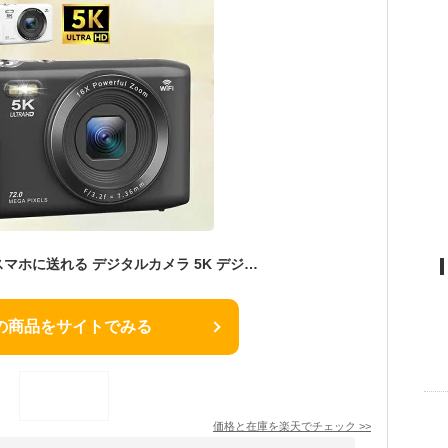
【SNSで話題沸騰】スマホに送れる デジタルカメラ 5K デジカメ WIFI転送機能 7200万画素 32G 64GBマイクロSDカード 16倍デジタルズーム オートフォーカス機能 LEDライト ウェブカメラ 2.8インチ大画面 コンパクト 子供や初心者向け 子供の日 クリスマスプレゼント ブラック
の商品をサイトでみる
価格と在庫を
楽天
でチェック
>>