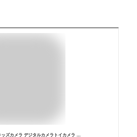
【レビュー特典★】キッズカメラ デジタルカメラトイカメラ 4K 4800万画素 キッズカメラ 軽量 2.48インチ 初心者 子供 16倍ズームデジカメ スマホ 転送 デジメポケット デジカメ 自撮り 撮影 AF プレゼント