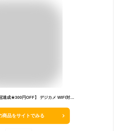
【楽天No.1受賞★30冠達成★300円OFF】 デジカメ WIFI対応 デジタルカメラ カメラ コンデジ 5K 日本製チップ 64GBマイクロSDカード付き 7200万画素 初心者向け スマホに送れる 16倍ズーム バッテリー付き子供用 修学旅行 スマホ転送 自撮り バレンタイン ギフト
の商品をサイトでみる