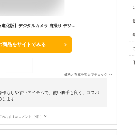
【15%OFFクーポン★進化版】デジタルカメラ 自撮り デジカメ 子供用 トイカメラ 修学旅行 かわいい 動画撮影 5k 5000万画素 4K デジカメ スマホ 転送 デジカメ コンパクト カメラ 大人 デジタル ビデオカメラ 小型 軽量 16倍ズーム 初心者 誕生日 祝い プレゼント クリスマス
の商品をサイトでみる
価格と在庫を
楽天
でチェック
>>
操作もしやすいアイテムで、使い勝手も良く、コスパ
めします
てのおすすめコメント（4件）