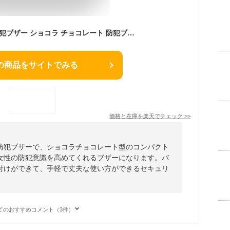
アスカ プリンセス 防犯ブザー ショコラ チョコレート 防犯ブザー 大音量 ランドセル 男の子 女の子 女性 子供 子ども 大人 小学生 低学年 小型 小さい 防犯 用心 誤作動防止 SW付き かわいい 入学祝い GE076 3種【メール便送料無料 】
の商品をサイトでみる
価格と在庫を
楽天
でチェック
>>
防犯ブザーで、ショコラチョコレート型のコンパクト
女性の防犯意識を高めてくれるブザーになります。バ
付けができて、手軽で丈夫な使い方ができるセキュリ
てのおすすめコメント（3件）