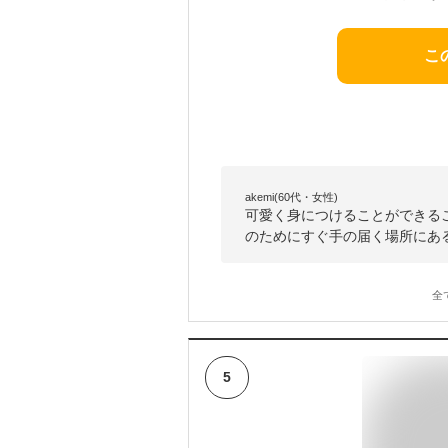
こ
akemi(60代・女性)
可愛く身につけることができる
のためにすぐ手の届く場所にあ
全
5