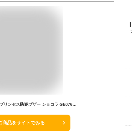
アスカ チョコレート プリンセス防犯ブザー ショコラ GE076N (キャラメルGE076ON/フランボアーズGE076PN/ミルクGE076WN) 【ゆうパケット便(追跡あり)送料無料】
の商品をサイトでみる