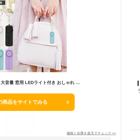
防犯ブザー 女性 大人 大音量 窓用 LEDライト付き おしゃれ 電池式 キーホルダー 子ども 子供 ランドセル 小学生 玄関 お知らせブザー 警報ブザー 防犯アラーム ボウハンブザー 防犯グッズ 登下校 通学 遭難 災害 ランドセル 男 女 男の子 女の子
の商品をサイトでみる
価格と在庫を
楽天
でチェック
>>