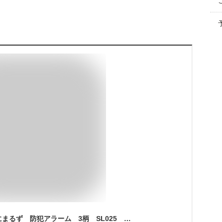
クツワ ふわもこあにまるず 防犯アラーム 3柄 SL025 [M便 1/2]