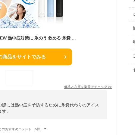
【飲める冷却水筒】NEW 熱中症対策に 氷のう 飲める 氷嚢 冷却 スティック 冷感 魔法瓶構造 水筒 バッグ アイス アイシング 熱中症対策 保冷剤 首 パック ひんやり ひょうのう アイスパック 水筒型 温冷兼用 暖かい 温かい ドリンクボトル 冷温スティック
の商品をサイトでみる
価格と在庫を
楽天
でチェック
>>
の際には熱中症を予防するために氷嚢代わりのアイス
ます。
てのおすすめコメント（5件）