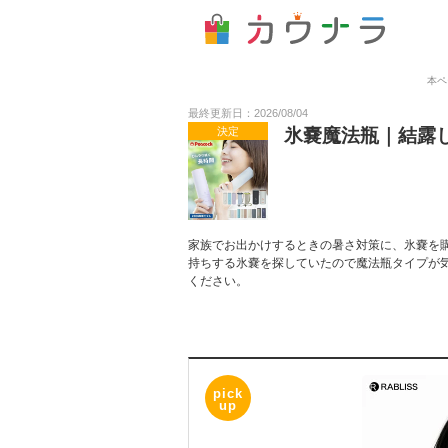
本ペ
最終更新日：2026/08/04
決定
氷嚢魔法瓶｜結露
家族でお出かけするときの暑さ対策に、氷嚢を
持ちする氷嚢を探していたので魔法瓶タイプが
ください。
pick
up