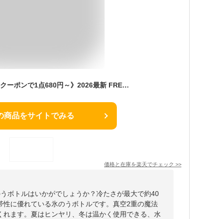
【楽天堂々114冠】《クーポンで1点680円～》2026最新 FRESH SWITCH 氷嚢 持ち運び 氷のう 携帯氷のう ネッククーラー 首 冷やす 水筒 魔法瓶 保冷 ボトル アイシングバッグ 結露しない ひょうのう アイスパック ゴルフ スポーツ 熱中症対策グッズ 暑さ対策 グッズ
の商品をサイトでみる
価格と在庫を
楽天
でチェック
>>
の氷のうボトルはいかがでしょうか？冷たさが最大で約40
帯性に優れている氷のうボトルです。真空2重の魔法
くれます。夏はヒンヤリ、冬は温かく使用できる、水