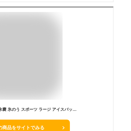
【公式】ピーコック 氷嚢 氷のう スポーツ ラージ アイスバッグ 水筒型 氷のうボトル アイスパック 暑さ対策 熱中対策 グッズ 工事現場 ビッグ 携帯氷のう 持ち運び 長持ち 保冷 缶ホルダー ゴルフ スポーツ ひんやり 冷やす 通勤 農作業 冷却シリコン 魔法瓶 ABB-L30
の商品をサイトでみる