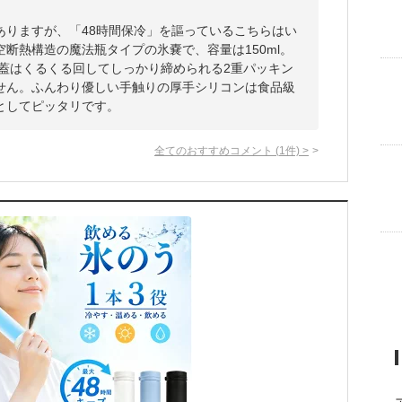
ありますが、「48時間保冷」を謳っているこちらはい
断熱構造の魔法瓶タイプの氷嚢で、容量は150ml。
。蓋はくるくる回してしっかり締められる2重パッキン
せん。ふんわり優しい手触りの厚手シリコンは食品級
としてピッタリです。
全てのおすすめコメント
(
1
件)
>