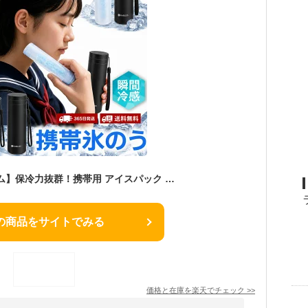
【2026年注目アイテム】保冷力抜群！携帯用 アイスパック 保冷 氷のう 携帯氷嚢 冷たさ キープホルダー付き アイスパック 氷嚢 魔法瓶構造で48時間冷感持続 アイスパッグ ポケット型で持ち運びに便利 アイシング グッズ 通学 通勤 スポーツ ゴルフ お釣り 氷のう 保冷剤
の商品をサイトでみる
価格と在庫を
楽天
でチェック
>>