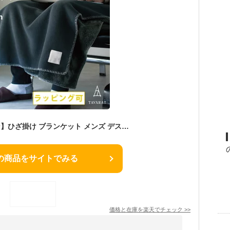
【300円OFFクーポン】ひざ掛け ブランケット メンズ デスクワーク フリース フランネルボア ブランド 大判 厚手 レディース 紳士 80×140cm 冷え対策 車 冷房対策 ギフト 新生活 プレゼント 敬老の日 TAV-046［タバラット］
の商品をサイトでみる
価格と在庫を
楽天
でチェック
>>