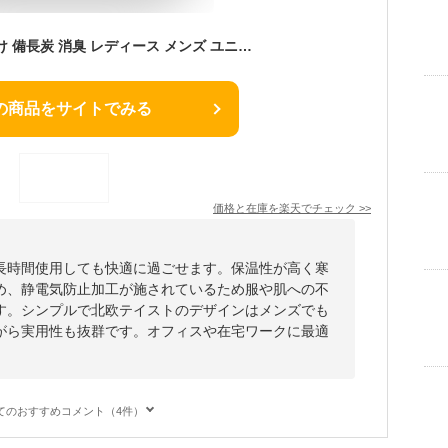
ブランケット ひざ掛け 備長炭 消臭 レディース メンズ ユニセックス 保温 おしゃれ シンプル 北欧 テレワーク 在宅ワーク 2サイズ 静電気 ギフト プレゼント 誕生日 送料無料 【aso】
の商品をサイトでみる
価格と在庫を
楽天
でチェック
>>
長時間使用しても快適に過ごせます。保温性が高く寒
め、静電気防止加工が施されているため服や肌への不
す。シンプルで北欧テイストのデザインはメンズでも
がら実用性も抜群です。オフィスや在宅ワークに最適
てのおすすめコメント（4件）