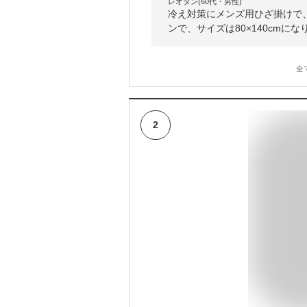
レオタン(60代・男性)
冷え対策にメンズ用ひざ掛けで
ンで、サイズは80×140cmに
全
2