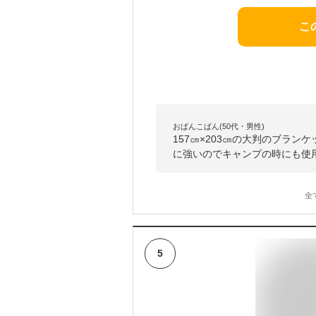
こ
おぱんこぱん(50代・男性)
157㎝×203㎝の大判のブラ
に強いのでキャンプの時にも使
全
5