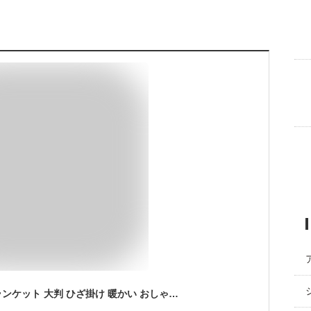
ROTHCO ロスコ ブランケット 大判 ひざ掛け 暖かい おしゃれ 厚手 ウール 大きい 屋外 防寒 キャンプ ネイビー 紺色 ブランド 男性 メンズ アウトドア GREY/RED STRIPE WOOL BLANCKET グレー/レッド ストライプブランケット 1096