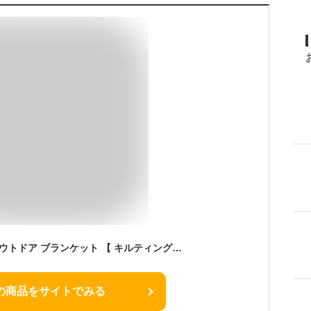
送料無料 KiU キウ アウトドア ブランケット 【 キルティング 撥水 防寒 ひざ掛け 膝掛け 肩掛け 洗える 厚手 収納袋付き クッション 枕 おしゃれ かわいい 暖かい 黒 レディース メンズ 大人 キャンプ リモート ポイント10倍】敬老の日
の商品をサイトでみる