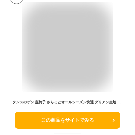
タンスのゲン 座椅子 さらっとオールシーズン快適 ダリアン生地 全面 低反発 14段階 リクライニング チェア 椅子 グレー 65170001(75752)
この商品をサイトでみる