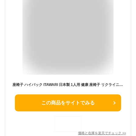
座椅子 ハイバック ITAWARI 日本製 1人用 健康 座椅子 リクライニング 腰痛 おしゃれ 腰痛防止 イス 座イス 軽い あぐら 座椅子 コンパクト へたりにくい ざいす フロアチェア 疲れない こたつ テレワーク おすすめ
この商品をサイトでみる
価格と在庫を
楽天
でチェック
>>