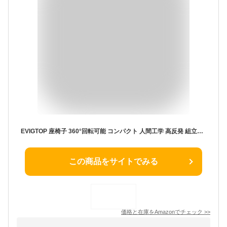
EVIGTOP 座椅子 360°回転可能 コンパクト 人間工学 高反発 組立不要 軽量 持ち運び 洗える カバー 折りたたみ 背もたれ 柔らかな肌触り クライニング ミニマル 和室/リビング/バルコニー対応
この商品をサイトでみる
価格と在庫を
Amazon
でチェック
>>