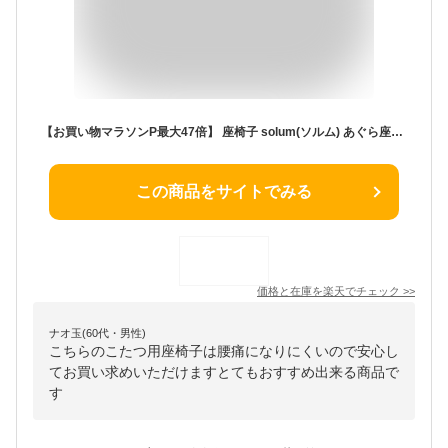
【お買い物マラソンP最大47倍】 座椅子 solum(ソルム) あぐら座椅子 / 正座椅子 高座椅子 コンパクト座椅子 おしゃれ 和室 シンプル テレワーク 座卓用座椅子 こたつ用座椅子 腰痛 キッズチェア 子供用椅子 ミニ座椅子 美姿勢座椅子 姿勢サポート
この商品をサイトでみる
価格と在庫を
楽天
でチェック
>>
ナオ玉(60代・男性)
こちらのこたつ用座椅子は腰痛になりにくいので安心し
てお買い求めいただけますとてもおすすめ出来る商品で
す