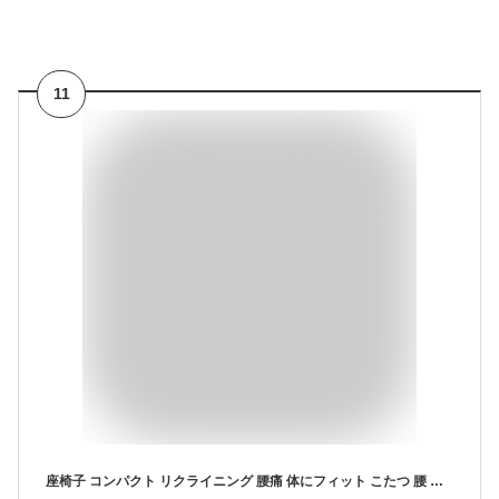
11
座椅子 コンパクト リクライニング 腰痛 体にフィット こたつ 腰 姿勢 日本製 背筋がピント テレワーク 和楽 北欧 へたりにくい 楽天ランキング1位 腰にいい 健康 疲れない 1人暮らし 壊れない 和楽チェア S インテリア タカミネ