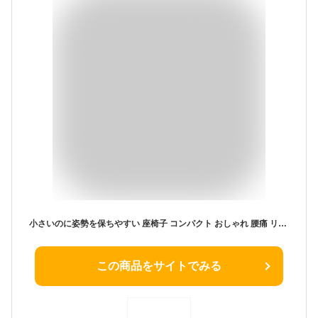
小さいのに姿勢を保ちやすい 座椅子 コンパクト おしゃれ 腰痛 リクライニング 折りたたみ 肘掛け クッション かわいい 小さい スリム こたつ用 かわいい 一人暮らし 背もたれ 座イス 座いす チェア 新生活 一人用 子供部屋 高齢者 プレゼント DZS
この商品をサイトでみる