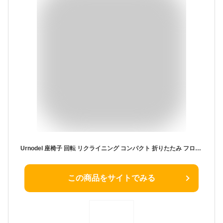
Urnodel 座椅子 回転 リクライニング コンパクト 折りたたみ フロアチェア 座椅子ソファ 低反発ウレタン 6段階 コンパクト 軽量 一人用 おしゃれ 新生活 母の日 父の日 敬老の日 誕生日 プレゼント ギフト ブルー YS15003JP-BL
この商品をサイトでみる