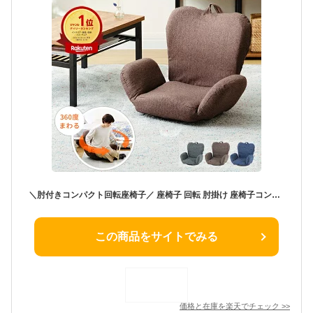
＼肘付きコンパクト回転座椅子／ 座椅子 回転 肘掛け 座椅子コンパクト 折りたたみ リクライニング 回転座椅子 姿勢が良くなる 姿勢矯正 おしゃれ かわいい こたつ テレワーク 腰痛 リクライニング 座イス 授乳 椅子 小さい 背もたれ 高齢者 回転 EKZSR
この商品をサイトでみる
価格と在庫を
楽天
でチェック
>>