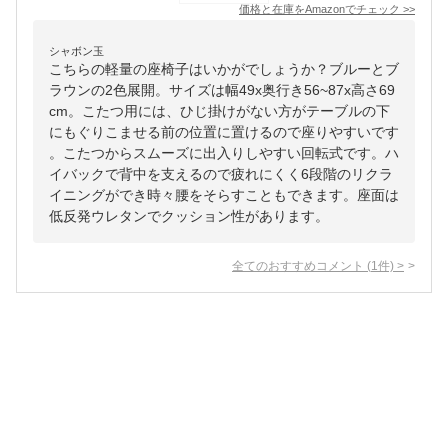
価格と在庫を
Amazon
でチェック
>>
シャボン玉
こちらの軽量の座椅子はいかがでしょうか？ブルーとブ
ラウンの2色展開。サイズは幅49x奥行き56~87x高さ69
cm。こたつ用には、ひじ掛けがない方がテーブルの下
にもぐりこませる前の位置に置けるので座りやすいです
。こたつからスムーズに出入りしやすい回転式です。ハ
イバックで背中を支えるので疲れにくく6段階のリクラ
イニングができ時々腰をそらすこともできます。座面は
低反発ウレタンでクッション性があります。
全てのおすすめコメント
(
1
件)
>