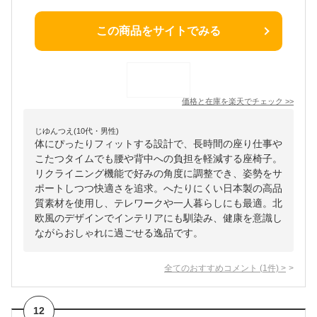
この商品をサイトでみる
価格と在庫を
楽天
でチェック
>>
じゆんつえ(10代・男性)
体にぴったりフィットする設計で、長時間の座り仕事や
こたつタイムでも腰や背中への負担を軽減する座椅子。
リクライニング機能で好みの角度に調整でき、姿勢をサ
ポートしつつ快適さを追求。へたりにくい日本製の高品
質素材を使用し、テレワークや一人暮らしにも最適。北
欧風のデザインでインテリアにも馴染み、健康を意識し
ながらおしゃれに過ごせる逸品です。
全てのおすすめコメント
(
1
件)
>
12