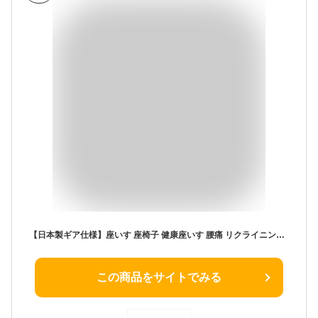
【日本製ギア仕様】座いす 座椅子 健康座いす 腰痛 リクライニングチェア 角度調節 角度変更 背中 イス 椅子 国産 日本製 リラックス おしゃれ モダン シンプル 北欧 コンパクト 折りたたみ
この商品をサイトでみる