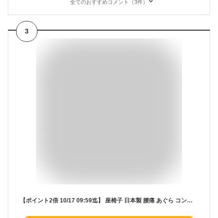
全てのおすすめコメント（3件）
3
【ポイント2倍 10/17 09:59迄】 座椅子 日本製 腰痛 あぐら コンパクト座椅子 リクライニング 新生活 職人 疲れない 一人用 高級 実用的 背骨 矯正 おしゃれ かわいい ランキング テレワーク 在宅ワーク 人気 こたつ 和室 リビング