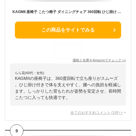
KAGMII 座椅子 こたつ椅子 ダイニングチェア 360回転 ひじ掛け おしゃれ フロアチェア 畳部屋 1人掛け 本革質感
この商品をサイトでみる
価格と在庫を
Amazon
でチェック
>>
らら花(60代・女性)
KAGMIIの座椅子は、360度回転で立ち座りがスムーズ
。ひじ掛け付きで体を支えやすく、腰への負担を軽減し
ます。しっかりした背もたれが姿勢を安定させ、長時間
こたつに入っても快適です。
全てのおすすめコメント
(
1
件)
>
9