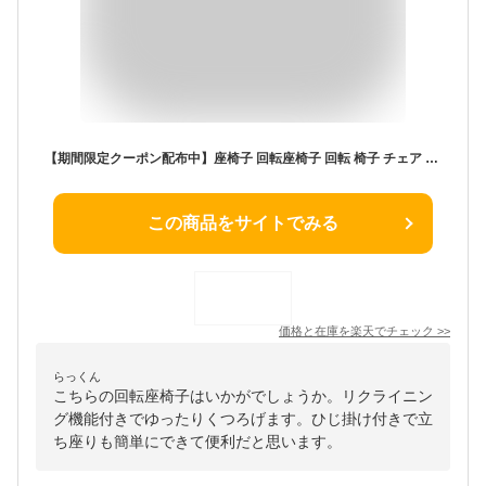
【期間限定クーポン配布中】座椅子 回転座椅子 回転 椅子 チェア 肘付き いす おしゃれ 肘掛け リクライニング ハイバック コンパクト フロアチェア 座いす 一人用 1人用 1人掛けソファー リラックスチェア リビングチェア クッション 和室 こたつ 新生活 送料無料
この商品をサイトでみる
価格と在庫を
楽天
でチェック
>>
らっくん
こちらの回転座椅子はいかがでしょうか。リクライニン
グ機能付きでゆったりくつろげます。ひじ掛け付きで立
ち座りも簡単にできて便利だと思います。