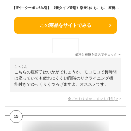
【正午~クーポン5%引】 《新タイプ登場》楽天1位 もこもこ 座椅子 リクライニング 14段階 リクライニング座椅子 リクライニングチェア リラックスチェア フロアチェア チェア チェアー 椅子 コンパクト 軽量 こたつ用 背もたれ 折り畳み 持ち運び おしゃれ 可愛い
この商品をサイトでみる
価格と在庫を
楽天
でチェック
>>
らっくん
こちらの座椅子はいかがでしょうか。モコモコで長時間
は座っていても疲れにくく14段階のリクライニング機
能付きでゆっくりくつろげますよ。オススメです。
全てのおすすめコメント
(
1
件)
>
15