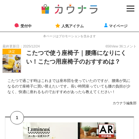
受付中
人気アイテム
マイページ
本ページはプロモーションを含みます
最終更新日：2025/12/24
656
View
36
コメント
決定
こたつで使う座椅子｜腰痛になりにく
い！こたつ用座椅子のおすすめは？
こたつで過ごす時はこれまでは座布団を使っていたのですが、腰痛が気に
なるので座椅子に買い替えたいです。長い時間座っていても腰の負担が少
なく、快適に座れるものでおすすめがあったら教えてください！
カウナラ編集部
1