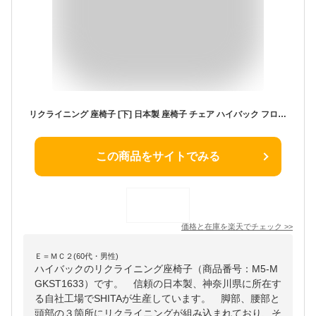
リクライニング 座椅子 [下] 日本製 座椅子 チェア ハイバック フロア ソファ 一人掛け ソファ 1人用 ロー リラックス リクライニング 1人掛け こたつ座椅子 モダン 北欧 おしゃれ 一人暮らし 新生活
この商品をサイトでみる
価格と在庫を
楽天
でチェック
>>
Ｅ＝ＭＣ２(60代・男性)
ハイバックのリクライニング座椅子（商品番号：M5-M
GKST1633）です。 信頼の日本製、神奈川県に所在す
る自社工場でSHITAが生産しています。 脚部、腰部と
頭部の３箇所にリクライニングが組み込まれており、そ