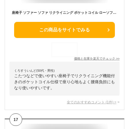
座椅子 ソファー ソファ リクライニング ポケットコイル ローソファ フロアソファ 1人掛け 一人掛け フロアソファー 座いす チェア 椅子 いす こたつ 北欧 I字 腰痛 ラッコ ドリス
この商品をサイトでみる
価格と在庫を
楽天
でチェック
>>
くろすういんど(50代・男性)
こたつなどで使いやすい座椅子でリクライニング機能付
きのポケットコイル仕様で座り心地もよく腰痛負担にも
なり使いやすいです。
全てのおすすめコメント
(
1
件)
>
17