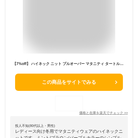
【7%off】 ハイネック ニット プルオーバー マタニティ タートルネック 授乳服 オフィス 冬 秋 あったか 妊娠 出産 レディース 産前産後 大きいサイズ トップス 授乳 お宮参り コーデ セーター 授乳ニット おしゃれ 妊婦 仕事 冬服 授乳ケープ 臨月 長袖
この商品をサイトでみる
価格と在庫を
楽天
でチェック
>>
投人不知(80代以上・男性)
レディース向け冬用でマタニティウェアのハイネックニ
ットです。ミント/ブラウン/パープルカラーのシンプル