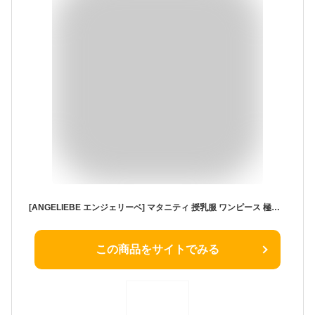
[ANGELIEBE エンジェリーベ] マタニティ 授乳服 ワンピース 極暖 裏起毛 裏シャギー パーカー あったか ワンピ 産前 産後 長袖 授乳口 S-M モカベージュ
この商品をサイトでみる