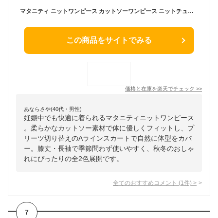
マタニティ ニットワンピース カットソーワンピース ニットチュニック ミニ チュニック プリーツ切り替え Aラインスカート 膝丈 長袖 レディース ファッション 秋服 冬服 全2色
この商品をサイトでみる
価格と在庫を
楽天
でチェック
>>
あならさや(40代・男性)
妊娠中でも快適に着られるマタニティニットワンピース
。柔らかなカットソー素材で体に優しくフィットし、プ
リーツ切り替えのAラインスカートで自然に体型をカバ
ー。膝丈・長袖で季節問わず使いやすく、秋冬のおしゃ
れにぴったりの全2色展開です。
全てのおすすめコメント
(
1
件)
>
7