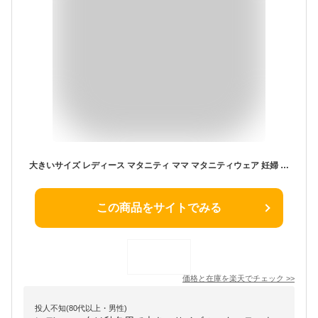
大きいサイズ レディース マタニティ ママ マタニティウェア 妊婦 ワンピース マキシワンピース ロングワンピース ポケット 暖かい ロング マキシ丈 バルーン フード リボン 秋服 冬服 LL 2L 3L 4L 5L 13号 15号 17号 19号 ブラック black ネイビー navy ゴールドジャパン¬
この商品をサイトでみる
価格と在庫を
楽天
でチェック
>>
投人不知(80代以上・男性)