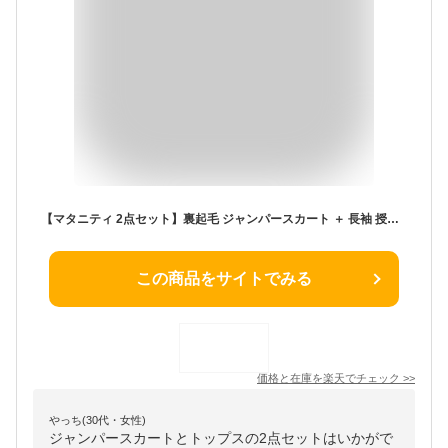
【マタニティ 2点セット】裏起毛 ジャンパースカート ＋ 長袖 授乳 Tシャツ トップス マタニティワンピース 授乳ワンピース マタニティウェア 授乳服 産前 産後 兼用 妊婦 妊娠 ママ ジャンパースカート M L LL 3L 4L 5L 6L 冬服 あったか 裏シャギー ニッセン nissen
この商品をサイトでみる
価格と在庫を
楽天
でチェック
>>
やっち(30代・女性)
ジャンパースカートとトップスの2点セットはいかがで