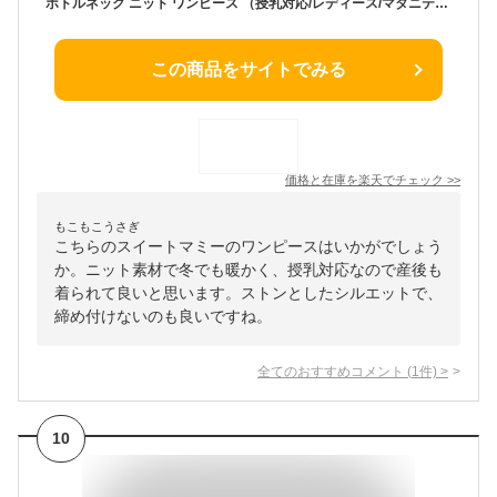
ボトルネック ニット ワンピース （授乳対応/レディース/マタニティ）／スウィートマミー（SWEET MOMMY）
この商品をサイトでみる
価格と在庫を
楽天
でチェック
>>
もこもこうさぎ
こちらのスイートマミーのワンピースはいかがでしょう
か。ニット素材で冬でも暖かく、授乳対応なので産後も
着られて良いと思います。ストンとしたシルエットで、
締め付けないのも良いですね。
全てのおすすめコメント
(
1
件)
>
10