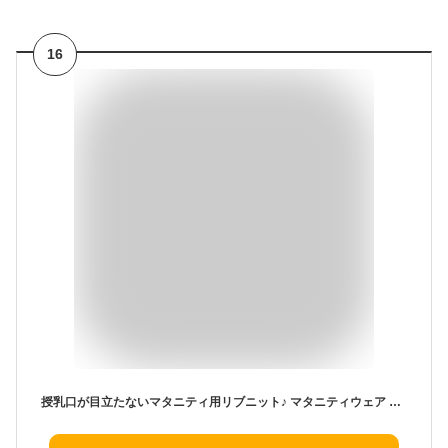
16
授乳口が目立たないマタニティ用リブニット♪ マタニティウェア 授乳口つき 長袖トップス リブニット ボトルネック シンプル 無地 産前 産後 授乳服 秋冬 授乳口 マタニティ コンシールファスナー 全4色