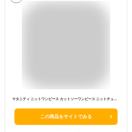
マタニティ ニットワンピース カットソーワンピース ニットチュニック ミニ チュニック プリーツ切り替え Aラインスカート 膝丈 長袖 レディース ファッション 秋服 冬服 全2色
この商品をサイトでみる