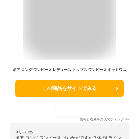
ボア ロング ワンピース レディース トップス ワンピース キャミワンピース ジャンパースカート ボアコート オーバーサイズ 体型カバー ゆったり 楽ちん Vネック ポケット スリット シープ ウール 起毛 きれいめ カジュアル 秋服 冬服 あったか 暖か 防寒 M L 秋冬 春 秋 冬
この商品をサイトでみる
価格と在庫を
楽天
でチェック
>>
リリー0725
ボア ロング ワンピース はいかがですか？体のLライン