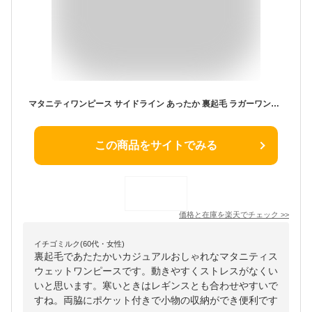
マタニティワンピース サイドライン あったか 裏起毛 ラガーワンピース ハーフジップ スウェット マタニティウェア ロング丈 授乳服 産前 産後 産前産後兼用 妊婦 妊娠 ママ ルームワンピース 授乳ワンピース カジュアル ニッセン nissen M L LL 3L 4L 5L 冬服
この商品をサイトでみる
価格と在庫を
楽天
でチェック
>>
イチゴミルク(60代・女性)
裏起毛であたたかいカジュアルおしゃれなマタニティス
ウェットワンピースです。動きやすくストレスがなくい
いと思います。寒いときはレギンスとも合わせやすいで
すね。両脇にポケット付きで小物の収納ができ便利です