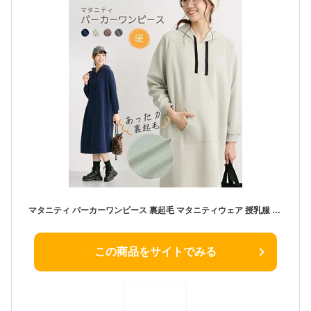
マタニティ パーカーワンピース 裏起毛 マタニティウェア 授乳服 産前 産後 兼用 妊婦 妊娠 ママ ロング丈 ルームワンピース カジュアル 冬服 あったか フード M L LL 3L 4L 5L 6L ニッセン nissen
この商品をサイトでみる