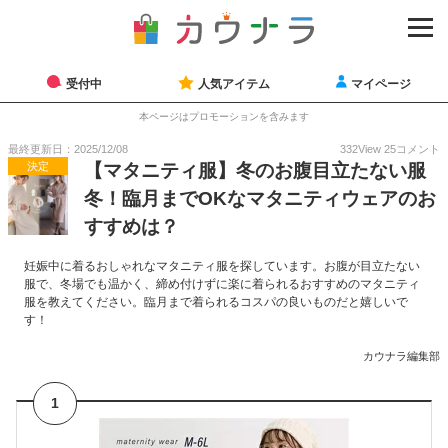
受付中
人気アイテム
マイページ
本ページはプロモーションを含みます
最終更新日：2025/12/08
332
View
25
コメント
決定
【マタニティ服】冬のお腹目立たない服
冬！臨月までOKなマタニティウェアのお
すすめは？
妊娠中に着るおしゃれなマタニティ服を探しています。お腹が目立たない
服で、冬場でも温かく、締め付けずに楽に着られるおすすめのマタニティ
服を教えてください。臨月まで着られるコスパの良いものだと嬉しいで
す！
カウナラ編集部
1