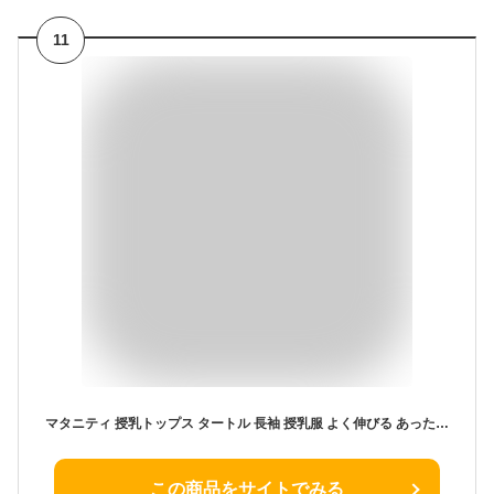
11
マタニティ 授乳トップス タートル 長袖 授乳服 よく伸びる あったか ストレッチ マタニティウエア ルームウエア マタニティパジャマトップス 産前 産後 兼用 妊婦 妊娠 ママ ニッセン nissen M L LL 3L 4L 5L 春 秋 冬服
この商品をサイトでみる