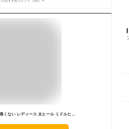
てのおすすめコメント（2件）
送料無料 ローファー 痛くない レディース 太ヒール ミドルヒール 歩きやすい スクエアトゥ ヒールローファー オフィス 普段使い 日常使い 普通履き きれいめ おしゃれ ブラック シルバー 卒業式 入学式 最強配送