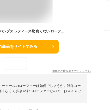
フワラク ローファー パンプス レディース靴 痛くない ローファーパンプス ヒールローファー レディース 防水 スクエアトゥ チャンキーヒール ラク 静か 柔らかい 立ち仕事 通勤 オフィス おしゃれ かわいい
の商品をサイトでみる
価格と在庫を
楽天
でチェック
>>
キーヒールのローファーは如何でしょうか。秋冬コー
痛くなくて歩きやすいローファーなので、おススメで