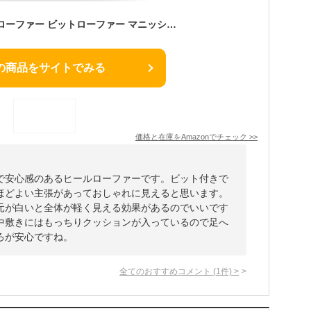
[リバティー ドール] ローファー ビットローファー マニッシュ 5cmヒール チャンキーヒール 3019 レディース アイボリーピーユー 25.0 cm
の商品をサイトでみる
価格と在庫を
Amazon
でチェック
>>
で安心感のあるヒールローファーです。ビット付きで
ほどよい主張があっておしゃれに見えると思います。
元が白いと全体が軽く見える効果があるのでいいです
中敷きにはもっちりクッションが入っているので足へ
ろが安心ですね。
全てのおすすめコメント
(
1
件)
>