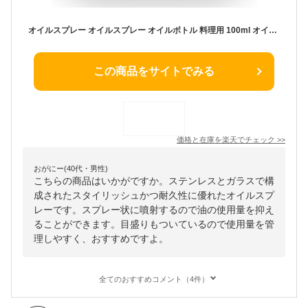
オイルスプレー オイルスプレー オイルボトル 料理用 100ml オイルミスト 霧吹き ガラス ステンレス製 目盛り付き油/醤油/酢適用 調味料ボトル ガラス製 目盛り付き サラダオイル オリーブオイル 醤油 酢適用 家庭用
この商品をサイトでみる
価格と在庫を
楽天
でチェック
>>
おがにー(40代・男性)
こちらの商品はいかがですか。ステンレスとガラスで構
成されたスタイリッシュかつ耐久性に優れたオイルスプ
レーです。スプレー状に噴射するので油の使用量を抑え
ることができます。目盛りもついているので使用量を管
理しやすく、おすすめですよ。
全てのおすすめコメント（4件）