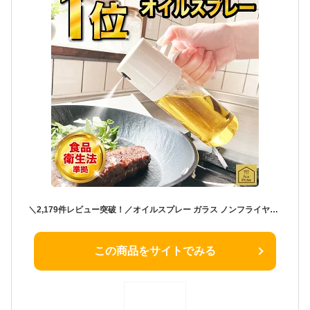
＼2,179件レビュー突破！／オイルスプレー ガラス ノンフライヤー 液だれしない オイルボトル 油 スプレー 料理用 オリーブオイル 噴霧器ボトル 極細のミスト スプレー容器 食用油 醤油スプレー 282-K190-N01
この商品をサイトでみる