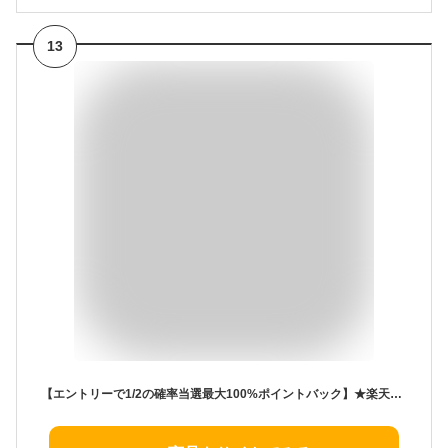
13
【エントリーで1/2の確率当選最大100%ポイントバック】★楽天1位＼健康管理に最適／「バラシ漏斗付き」オイルスプレー オイルボトル 料理用100ml オイルミスト 霧吹き オイルディスペンサー ガラス ステンレス製 目盛り付き 油醤油 酢用サラダオイル オリーブ 家庭用