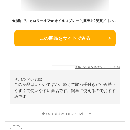
★減油で、カロリーオフ★ オイルスプレー ＼楽天1位受賞／【ハレゾラTBP公式店】 ガラス オイルボトル キッチン 液だれしない 詰まり防止新設計 ノンフライヤー オイルスプレーボトル 油ポット 霧吹き 料理用 食用 オリーブオイル サラダ油 プレゼント ギフト●
この商品をサイトでみる
価格と在庫を
楽天
でチェック
>>
りいど(40代・女性)
この商品はいかがですか。軽くて取っ手付きだから持ち
やすくて使いやすい商品です。簡単に使えるのでおすす
めです
全てのおすすめコメント（2件）