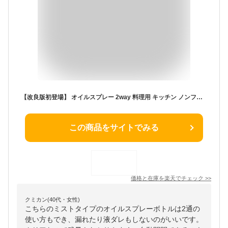
【改良版初登場】 オイルスプレー 2way 料理用 キッチン ノンフライヤー オイルスプレー 霧吹き スプレーボトル 極細ミスト スプレー容器 650ml ミストスプレー オイルボトル 自動開閉 油さし 液だれしない 漏れ防止 透明 オイル差し 醤油調味料 スプレ 調味料入れ
この商品をサイトでみる
価格と在庫を
楽天
でチェック
>>
クミカン(40代・女性)
こちらのミストタイプのオイルスプレーボトルは2通の
使い方もでき、漏れたり液ダレもしないのがいいです。