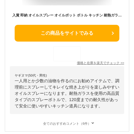
入賞 即納 オイルスプレー オイルポット ボトル キッチン 耐熱ガラス 120°オリーブオイル 霧吹き 料理用 250ml ガラスボトル透明 スプレーボトル ミスト 調味料入れ 漏れ防止噴霧器 油さし醤油スプレー 潤滑油スプレー
この商品をサイトでみる
価格と在庫を
楽天
でチェック
>>
ヤギヌマ(50代・男性)
一人用とか少数の油物を作るのにお勧めアイテムで、調
理前にスプレーしてキレイな焼き上がりを楽しみやすい
オイルスプレーになります。耐熱ガラスを使用の高品質
タイプのスプレーボトルで、120度までの耐久性があっ
て安全に使いやすいキッチン道具になります。
全てのおすすめコメント（6件）