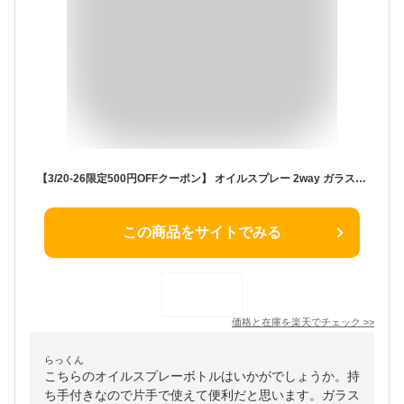
【3/20-26限定500円OFFクーポン】 オイルスプレー 2way ガラス 550ml 200mlキッチン用 液だれしにくい 油 オリーブオイル スプレー ノンフライヤー 油ポット 霧吹き 油スプレー オイルボトル 料理用 油さし オイル差し ミストスプレー 食品衛生法合格 タワシート [CICADA]
この商品をサイトでみる
価格と在庫を
楽天
でチェック
>>
らっくん
こちらのオイルスプレーボトルはいかがでしょうか。持
ち手付きなので片手で使えて便利だと思います。ガラス