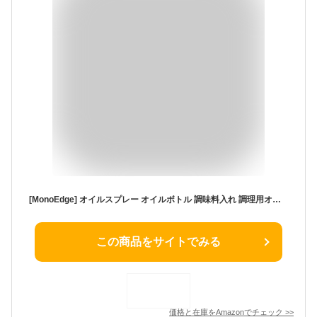
[MonoEdge] オイルスプレー オイルボトル 調味料入れ 調理用オイルミスター噴霧器ボトル 霧吹き スプレー オイルポット キッチン用具 耐熱ガラス オイル噴射管付属フィルター 片手でも使用可能 液だれしない 垂れない 食用油 グレープシード 防水 250ml オリーブオイル 料理用しょうゆ (グレー)
この商品をサイトでみる
価格と在庫を
Amazon
でチェック
>>