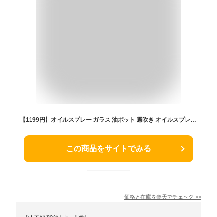
【1199円】オイルスプレー ガラス 油ポット 霧吹き オイルスプレーボトル スプレーボトル キッチン用品 極細のミスト 250ml オイルボトル 料理用 油さし 透明 防塵 漏れ防止 キャンプ 詰め替え容器 オリーブオイル タイプ you0102
この商品をサイトでみる
価格と在庫を
楽天
でチェック
>>