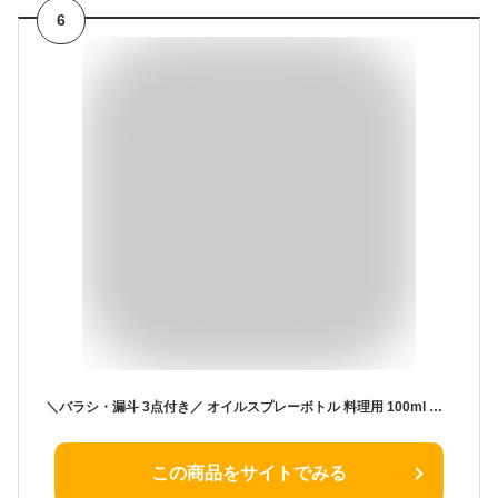
6
＼バラシ・漏斗 3点付き／ オイルスプレーボトル 料理用 100ml オイルスプレーガラスオイルスプレー オイルボトル 料理用 オイルミスト 喷霧吹き 目盛り付き 調味料ボトル 液だれしない サラダオイル オリーブオイル 醤油 酢適用 家庭用油 ガラス製 ステンレス製 キッチン
この商品をサイトでみる