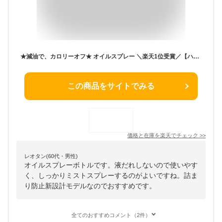
★減油で、カロリーオフ★ オイルスプレー ＼楽天1位受賞／【ハレゾラTBP公式店】 ガラス オイルボトル キッチン 液だれしない 詰まり防止新設計 ノンフライヤー オイルスプレーボトル 油ポット 霧吹き 料理用 食用 オリーブオイル サラダ油 プレゼント ギフト●
この商品をサイトでみる
価格と在庫を
楽天
でチェック
>>
レオタン(60代・男性)
オイルスプレーボトルです。液だれしないので使いやす
く、しっかりミストスプレーするのがよいですね。詰ま
り防止新設計モデルなのでおすすめです。
全てのおすすめコメント（2件）