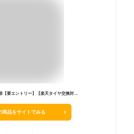
期間中P6倍！最大17倍【要エントリー】【楽天タイヤ交換対応】 【2022年製】 YOKOHAMA 275/45R20 110T iceGUARD SUV G075 アイスガード ヨコハマタイヤ スタッドレス 冬タイヤ 雪 氷 アイスバーン 1本
の商品をサイトでみる