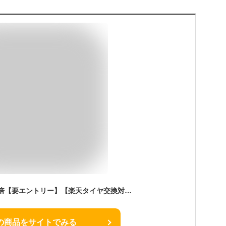
期間中P6倍！最大17倍【要エントリー】【楽天タイヤ交換対応】 【2025年製】 YOKOHAMA 245/45R19 102T iceGUARD iG52c アイスガード ヨコハマタイヤ スタッドレス 冬タイヤ 雪 氷 アイスバーン 1本
の商品をサイトでみる