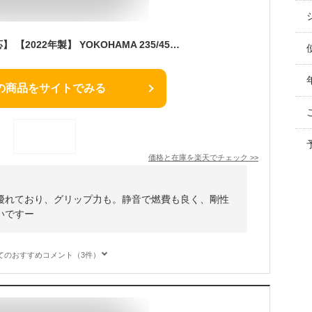
【楽天タイヤ交換対応】 【2022年製】 YOKOHAMA 235/45R17 94T iceGUARD iG52c アイスガード ヨコハマタイヤ スタッドレス 冬タイヤ 雪 氷 アイスバーン 1本
の商品をサイトでみる
価格と在庫を
楽天
でチェック
>>
優れており、グリップ力も。静音で燃費も良く、剛性
いですー
てのおすすめコメント（3件）