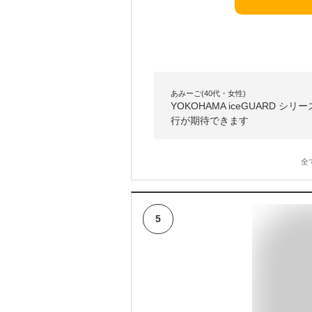
あみーご(40代・女性)
YOKOHAMA iceGUARD
行が期待できます
全
5