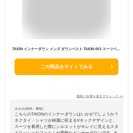
TAION インナーダウン メンズ ダウンベスト TAION-003 スーツベスト スーツジレ ダウンジレ あったか 防寒 インナー ビジネス ビジネスダウン 通勤 20代 30代 40代 50代 体温 タイオン ベーシック Vネック ボタンダウンジレ 800フィルパワー ギフト 誕生日 送料無料 春 秋 冬
この商品をサイトでみる
価格と在庫を
楽天
でチェック
>>
オロロ(40代・男性)
こちらのTAIONのインナーダウンはいかがでしょうか？
ネクタイ・シャツが綺麗に収まるVネックデザインと、
スーツを着用した際にシルエットがキレイに見えるスタ
イリッシュなフォルムが素敵なインナーダウンです。8