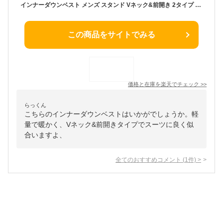
インナーダウンベスト メンズ スタンド Vネック&前開き 2タイプ ベスト ジレ 暖かい 保温 軽量 防風 ポケッタブル ジップフロント ボタンフロント スーツ ビジネス カジュアル おしゃれ 秋冬
この商品をサイトでみる
価格と在庫を
楽天
でチェック
>>
らっくん
こちらのインナーダウンベストはいかがでしょうか。軽
量で暖かく、Vネック&前開きタイプでスーツに良く似
合いますよ、
全てのおすすめコメント
(
1
件)
>