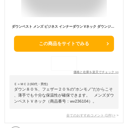
ダウンベスト メンズ ビジネス インナーダウン Vネック ダウンジレ ジレ ビジネスダウン スーツジレ フェザー ダウン ヘリンボーン シンプル スーツベスト チョッキ ベーシック 大きいサイズ ダウン80% フェザー20% グレー ネイビー 秋冬
この商品をサイトでみる
価格と在庫を
楽天
でチェック
>>
Ｅ＝ＭＣ２(60代・男性)
ダウン８０％、フェザー２０％の"ホンモノ"だからこそ
、薄手でも十分な保温性が確保できます。 メンズダウ
ンベストＶネック（商品番号：wv236104）。
全てのおすすめコメント
(
1
件)
>