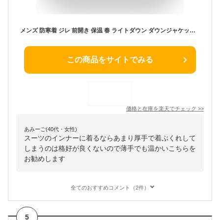
メンズ 防寒着 ジレ 前開き 保温 春 ライトダウン ダウンジャケット Vネック ダウンベスト メンズ 防寒 ベスト スリム 冬 軽量 暖かい ビジネス インナー 秋冬 ショート丈 ベスト 大きいサイズ ポケット付き インナーダウン メンズ スーツベスト 男性 紳士服 黒 秋
この商品をサイトでみる
価格と在庫を
楽天
でチェック
>>
あみーご(40代・女性)
スーツのインナーに着るならあまり厚手で着ぶくれして
しまうのは格好が良くないので薄手でも温かいこちらを
お勧めします
全てのおすすめコメント（2件）
5