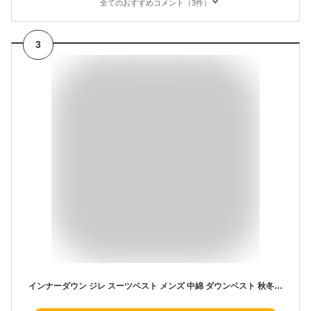
全てのおすすめコメント（3件）
3
インナーダウン ジレ スーツベスト メンズ 中綿 ダウンベスト 秋冬用 中綿ジレ グレー あったか ジレベスト 防寒 Vネック 前開き フォーマル インナーベスト 暖かい 無地 ジレ フロントボタン ビジネス カジュアル かっこいい おしゃれ 結婚式 黒 紺 スリム