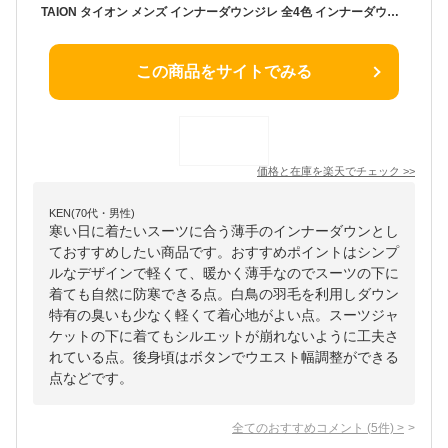
TAION タイオン メンズ インナーダウンジレ 全4色 インナーダウン ダウンベスト 軽量 収納袋付 インナーベスト 防寒 Vネックボタン タイオン インナー ダウン インナーダウン メンズ ビジネス ダウンベスト スーツ インナーダウン 収納袋 ポーチ付き コンパクト 秋 冬 通勤
この商品をサイトでみる
価格と在庫を
楽天
でチェック
>>
KEN(70代・男性)
寒い日に着たいスーツに合う薄手のインナーダウンとし
ておすすめしたい商品です。おすすめポイントはシンプ
ルなデザインで軽くて、暖かく薄手なのでスーツの下に
着ても自然に防寒できる点。白鳥の羽毛を利用しダウン
特有の臭いも少なく軽くて着心地がよい点。スーツジャ
ケットの下に着てもシルエットが崩れないように工夫さ
れている点。後身頃はボタンでウエスト幅調整ができる
点などです。
全てのおすすめコメント
(
5
件)
>