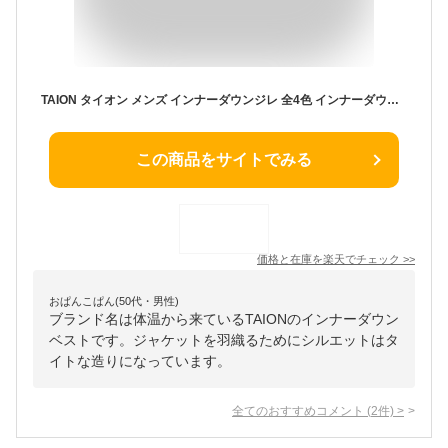
TAION タイオン メンズ インナーダウンジレ 全4色 インナーダウン ダウンベスト 軽量 インナーベスト 防寒 Vネックボタン タイオン インナー ダウン シングルダウンジレ メンズ ビジネス ダウンベスト TAION-003CI スーツ インナーダウン コンパクト 秋 冬 通勤
この商品をサイトでみる
価格と在庫を
楽天
でチェック
>>
おぱんこぱん(50代・男性)
ブランド名は体温から来ているTAIONのインナーダウン
ベストです。ジャケットを羽織るためにシルエットはタ
イトな造りになっています。
全てのおすすめコメント
(
2
件)
>