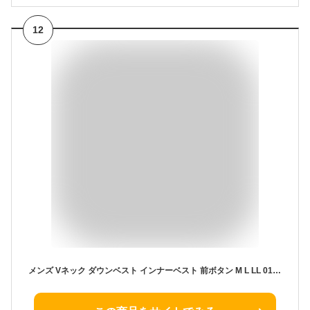
12
メンズ Vネック ダウンベスト インナーベスト 前ボタン M L LL 01.BLACK 02.D/GRAY 03.NAVY 74414 Lap wing 男性 紳士 大きいサイズあり Vネック 撥水 軽量 保温 ダウン羽毛 発熱粒中綿 (5