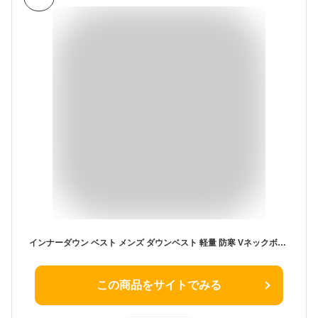
インナーダウン ベスト メンズ ダウンベスト 軽量 防寒 Vネックボタン スーツベスト アウター ビジネス カジュアル 収納袋 ポーチ付き パッカブル ウルトラライト ハイブリットダウン
この商品をサイトでみる