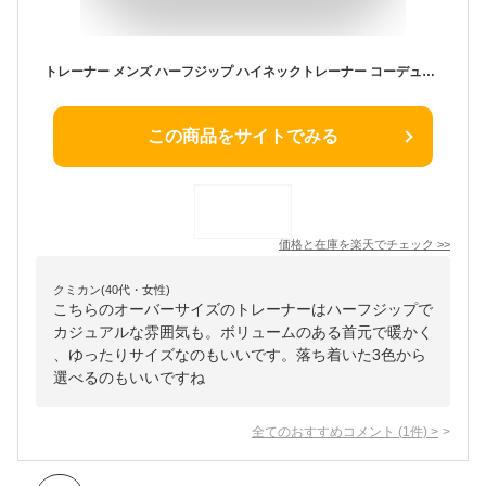
トレーナー メンズ ハーフジップ ハイネックトレーナー コーデュロイ オーバーサイズ プルオーバー 長袖 無地 スウェットトレーナー ボリュームネック ゴルフ ゴルフウェア ハーフZIP トップス スウェット ストリート系 カジュアル 韓国ファッション
この商品をサイトでみる
価格と在庫を
楽天
でチェック
>>
クミカン(40代・女性)
こちらのオーバーサイズのトレーナーはハーフジップで
カジュアルな雰囲気も。ボリュームのある首元で暖かく
、ゆったりサイズなのもいいです。落ち着いた3色から
選べるのもいいですね
全てのおすすめコメント
(
1
件)
>