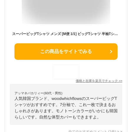
スーパービッグTシャツ メンズ [M便 1/1] ビッグTシャツ 半袖Tシャツ 7分袖Tシャツ プリントTシャツ メンズファッション ブラック 黒 春服 夏服 メンズ 秋服 Tシャツ 7分袖 オーバーサイズ 体型カバー ビッグ 大きい 大きめ 綿混 コットン 7分袖 woodwhichflows
この商品をサイトでみる
価格と在庫を
楽天
でチェック
>>
アッマネバカリィー(60代・男性)
人気韓国ブランド、woodwhichflowsのスーパービッグT
シャツがおすすめです。7分袖で、これ一枚で決まるお
しゃれさがあります。モノトーンカラーがいかにも韓国
らしいです。自然な体型カバーもできますよ。
全てのおすすめコメント
(
1
件)
>