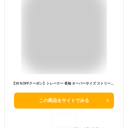
【30％OFFクーポン】トレーナー 長袖 オーバーサイズ ストリート メンズ レディース トップス おしゃれ 韓国ファッション ロゴ プリント スエット レディース カットソー プルオーバー ドロップショルダー 大きいサイズ 中国
この商品をサイトでみる