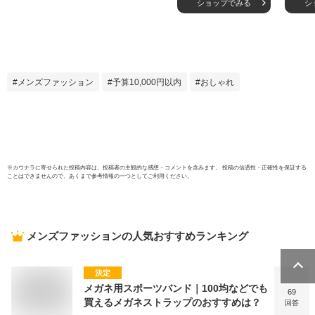
ショップでみる
シ
クプリント ビッグ
ード
パーカー フード付
ョン 
きパーカー ジップ
レー
アップパーカー 黒
イズ
ブルー 韓国ファッ
ー ス
ション ゆったり オ
ーカー
メンズファッション
予算10,000円以内
おしゃれ
ーバーサイズ ビッ
っこ
グシルエット 韓国
ト 韓
ストリートファッシ
手 
ョン 大きいサイズ
黒 白
ー
※
カウナラ
に寄せられた投稿内容は、投稿者の主観的な感想・コメントを含みます。 投稿の信憑性・正確性を保証する
ことはできませんので、あくまで参考情報の一つとしてご利用ください。
メンズファッション
の人気おすすめランキング
決定
メガネ用スポーツバンド｜100均などでも
69
買えるメガネストラップのおすすめは？
回答