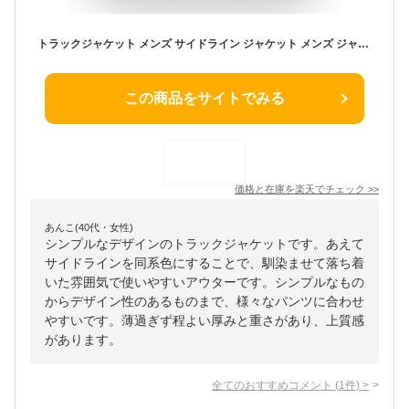
トラックジャケット メンズ サイドライン ジャケット メンズ ジャージメンズ ジャンパー メンズ ブルゾン トレーニング ジップ ライトアウター ダブルジップ 長袖 無地 韓国 ファッション 春服 春 春秋 メンズファッション 韓国 モード系 ストリート系 マイノリティ minority
この商品をサイトでみる
価格と在庫を
楽天
でチェック
>>
あんこ(40代・女性)
シンプルなデザインのトラックジャケットです。あえて
サイドラインを同系色にすることで、馴染ませて落ち着
いた雰囲気で使いやすいアウターです。シンプルなもの
からデザイン性のあるものまで、様々なパンツに合わせ
やすいです。薄過ぎず程よい厚みと重さがあり、上質感
があります。
全てのおすすめコメント
(
1
件)
>