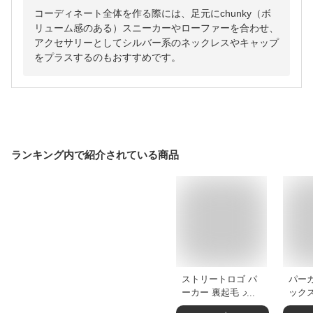
コーディネート全体を作る際には、足元にchunky（ボ
リューム感のある）スニーカーやローファーを合わせ、
アクセサリーとしてシルバー系のネックレスやキャップ
をプラスするのもおすすめです。
ランキング内で紹介されている商品
ストリートロゴ パ
パーカ
ーカー 裏起毛 メン
ック
ズ レディース バッ
トスリ