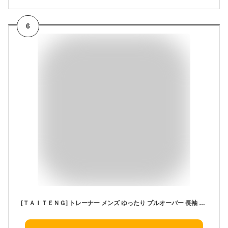
6
[ＴＡＩＴＥＮＧ] トレーナー メンズ ゆったり プルオーバー 長袖 ハーフジップ スウェット カジュアル 英字 ロゴ 韓国風 トップス 大きいサイズ ドロップショルダー おしゃれ 春 秋 (Qグレー)