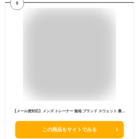
9
【メール便対応】メンズ トレーナー 無地 ブランド スウェット 裏起毛 クルーネック ゆったり ビッグトレーナー 秋 冬 ビックシルエット 長袖 韓国 ファッション ストリート系 BLACK HORSE ブラックホース おうちコーデ
この商品をサイトでみる