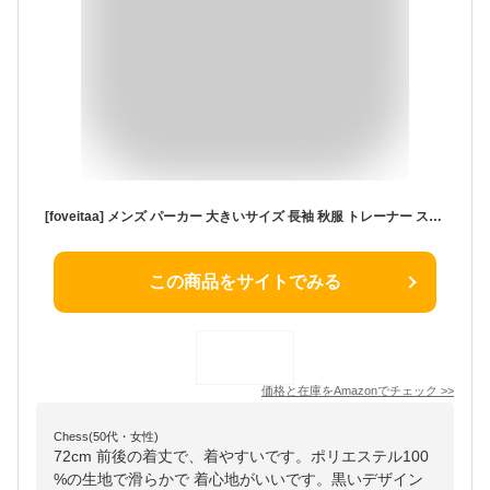
[foveitaa] メンズ パーカー 大きいサイズ 長袖 秋服 トレーナー スウェット カジュアル オシャレ ストリート ファッション 無地 洋服 おしゃれ 韓国 柔らかい ゆったり Black-3XL
この商品をサイトでみる
価格と在庫を
Amazon
でチェック
>>
Chess(50代・女性)
72cm 前後の着丈で、着やすいです。ポリエステル100
%の生地で滑らかで 着心地がいいです。黒いデザイン