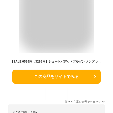
【SALE 6599円→3299円】ショートパデッドブルゾン メンズ レディース ユニセックス 男女兼用 アウター 中綿ブルゾン ショート 秋 冬 冬服 WEGO ウィゴー
この商品をサイトでみる
価格と在庫を
楽天
でチェック
>>
まぐろ(30代・女性)