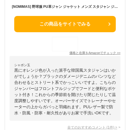
[NOMIMAS] 野球服 PU革ジャン ジャケット メンズ スタジャン ジャンパー フード付き パッチワーク 春秋 ゆったり 韓国風 カッコイイ おしゃれ 英字柄 ワッペン ヒップホップ ストリート カジュアル オーバーサイズ 通学通勤 防寒防風 アウター ブラック
この商品をサイトでみる
価格と在庫を
Amazon
でチェック
>>
シャボン玉
黒にオレンジ色が入った派手な韓国風スタジャンはいか
がでしょうか？ブラックのダメージデニムのパンツなど
合わせるとストリート系でかっこいいですよ。こちらの
ジャンパーはフロントフルジップでフードと便利なポケ
ット付き！これからの季節前を開けたり閉じたりして温
度調整しやすいです。オーバーサイズでトレーナーやセ
ーターの上からガバっと羽織れます。PUレザー製で防
水・防風・防寒・耐久性がありお家で手洗いOKです。
全てのおすすめコメント
(
1
件)
>