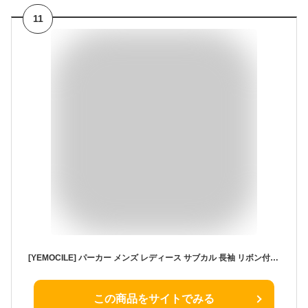
11
[YEMOCILE] パーカー メンズ レディース サブカル 長袖 リボン付き 韓国風 暗黒 ゴシック 原宿系 プルオーバー カジュアル ジッパー おしゃれ ゆったり フード付き 男女兼用 ストリート系 大きいサイズ 薄手 春秋冬
この商品をサイトでみる