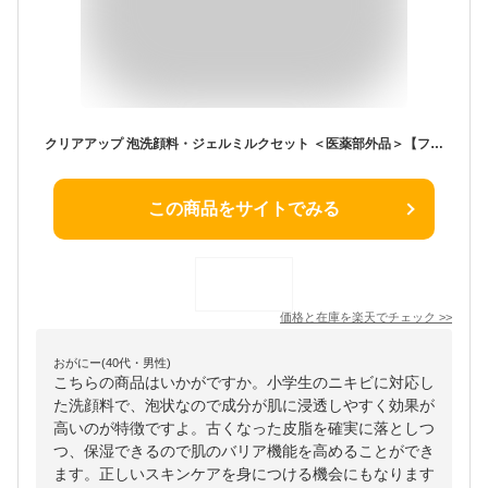
クリアアップ 泡洗顔料・ジェルミルクセット ＜医薬部外品＞【ファンケル 公式】 [ FANCL 洗顔 化粧品 無添加 洗顔フォーム 洗顔料 小学生 キッズ 毛穴 スキンケア 泡 セラミド 基礎化粧品 泡洗顔 洗顔石鹸 フェイス 乾燥肌 敏感肌 洗顔せっけん しっとり 子供 保湿 ]
この商品をサイトでみる
価格と在庫を
楽天
でチェック
>>
おがにー(40代・男性)
こちらの商品はいかがですか。小学生のニキビに対応し
た洗顔料で、泡状なので成分が肌に浸透しやすく効果が
高いのが特徴ですよ。古くなった皮脂を確実に落としつ
つ、保湿できるので肌のバリア機能を高めることができ
ます。正しいスキンケアを身につける機会にもなります