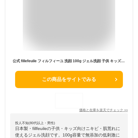
公式 fillefeuile フィルフィーユ 洗顔 100g ジェル洗顔 子供 キッズ 小学生 中学生 思春期 10代 ニキビ 肌荒れ ニキビ アトピー やさしい 低刺激 セラミド 皮脂 角質 ヒアルロン酸 フルーツエキス 無添加 オーガニック おすすめ ウィズブランド WITH BRAND Project
この商品をサイトでみる
価格と在庫を
楽天
でチェック
>>
投人不知(80代以上・男性)
日本製・fillfeuileの子供・キッズ向けニキビ・肌荒れに
使えるジェル洗顔です。100g容量で無添加の低刺激に