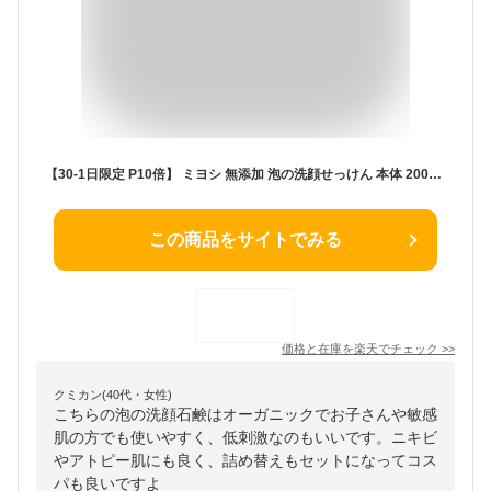
【30-1日限定 P10倍】 ミヨシ 無添加 泡の洗顔せっけん 本体 200mL ＋ 詰替 180mL ＋オリジナルおしぼり付 本体1個＋詰め替え3個セット 石鹸 オーガニック 子供用 大人用 敏感肌 赤ちゃん ニキビ アトピー 保湿 乾燥肌 低刺激 無香料 プレゼント
この商品をサイトでみる
価格と在庫を
楽天
でチェック
>>
クミカン(40代・女性)
こちらの泡の洗顔石鹸はオーガニックでお子さんや敏感
肌の方でも使いやすく、低刺激なのもいいです。ニキビ
やアトピー肌にも良く、詰め替えもセットになってコス
パも良いですよ