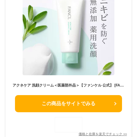
アクネケア 洗顔クリーム＜医薬部外品＞【ファンケル 公式】 [FANCL 洗顔 無添加 ニキビ予防 洗顔フォーム 洗顔料 毛穴 スキンケア ニキビケア にきび フェイスウォッシュ 洗顔石鹸 毛穴ケア 思春期 大人ニキビ 角栓 肌荒れ
この商品をサイトでみる
価格と在庫を
楽天
でチェック
>>