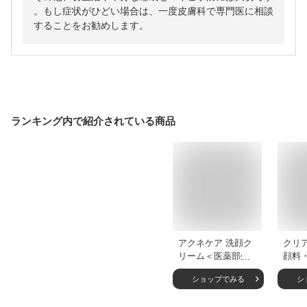
。もし症状がひどい場合は、一度皮膚科で専門医に相談
することをお勧めします。
ランキング内で紹介されている商品
アクネケア 洗顔ク
クリ
リーム＜医薬部外品
顔料
＞【ファンケル 公
セッ
ショップでみる
シ
式】 [FANCL 洗顔
品＞
無添加 ニキビ予防
公式】 