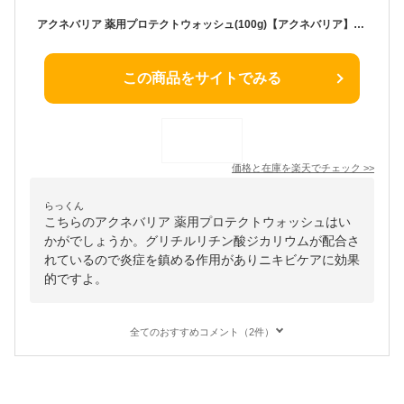
アクネバリア 薬用プロテクトウォッシュ(100g)【アクネバリア】[ニキビ 予防 うるおい 洗顔料 ハーブ 医薬部外品]
この商品をサイトでみる
価格と在庫を
楽天
でチェック
>>
らっくん
こちらのアクネバリア 薬用プロテクトウォッシュはい
かがでしょうか。グリチルリチン酸ジカリウムが配合さ
れているので炎症を鎮める作用がありニキビケアに効果
的ですよ。
全てのおすすめコメント（2件）