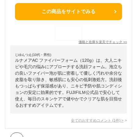
この商品をサイトでみる
価格と在庫を
楽天
でチェック
>>
じゆんつえ(10代・男性)
ルナメアAC ファイバーフォーム（120g）は、大人ニキ
ビや毛穴の悩みにアプローチする洗顔フォーム。泡立ち
の良いファイバー泡が肌に密着して優しく汚れや余分な
皮脂を取り除き、敏感肌にも安心の低刺激処方。洗顔後
もつっぱらず保湿感があり、ニキビ予防や肌コンディシ
ョンの安定に効果的です。FUJIFILM公式品で安心して
使え、毎日のスキンケアで健やかでクリアな肌を目指せ
るおすすめアイテムです。
全てのおすすめコメント
(
1
件)
>