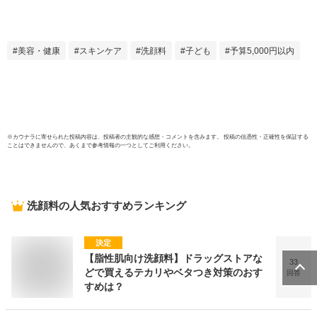
洗顔フォーム 洗顔
顔 化
料 毛穴 スキンケア
顔フ
ニキビケア にきび
小学生
フェイスウォッシュ
スキン
美容・健康
スキンケア
洗顔料
子ども
予算5,000円以内
洗顔石鹸 毛穴ケア
ミド 
思春期 大人ニキビ
洗顔 
角栓 肌荒れ
イス 
洗顔
とり 
※
カウナラ
に寄せられた投稿内容は、投稿者の主観的な感想・コメントを含みます。 投稿の信憑性・正確性を保証する
ことはできませんので、あくまで参考情報の一つとしてご利用ください。
洗顔料
の人気おすすめランキング
決定
【脂性肌向け洗顔料】ドラッグストアな
33
どで買えるテカリやベタつき対策のおす
回答
すめは？