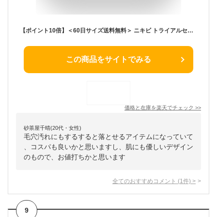
【ポイント10倍】＜60日サイズ送料無料＞ ニキビ トライアルセット 選べるサイズ(30日/60日) ニキビケア スキンケアセット 毛穴 毛穴汚れ 肌荒れ 大人 乾燥肌 ニキビ跡 ニキビ 薬 洗顔料 洗顔 化粧水 保湿 クリーム お試し 薬用 医薬部外品
この商品をサイトでみる
価格と在庫を
楽天
でチェック
>>
砂茶屋千晴(20代・女性)
毛穴汚れにもするすると落とせるアイテムになっていて
、コスパも良いかと思いますし、肌にも優しいデザイン
のもので、お値打ちかと思います
全てのおすすめコメント
(
1
件)
>
9