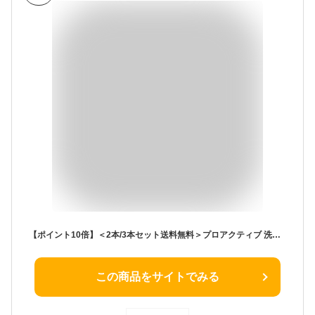
【ポイント10倍】＜2本/3本セット送料無料＞プロアクティブ 洗顔料 60日(120g)/120日(120g×2本)/180日(120g×3本) ニキビ 薬 ニキビケア 肌荒れ 保湿 乾燥肌 ニキビ跡 スキンケア 洗顔 洗顔フォーム クレンザー 毛穴 黒ずみ 敏感肌 低刺激 スクラブ洗
この商品をサイトでみる