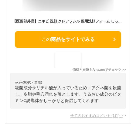
【医薬部外品】ニキビ 洗顔 クレアラシル 薬用洗顔フォーム しっかりタイプ120g×2
この商品をサイトでみる
価格と在庫を
Amazon
でチェック
>>
nkzw(60代・男性)
殺菌成分サリチル酸が入っているため、アクネ菌を殺菌
し、皮脂や毛穴汚れを落とします。うるおい成分のビタ
ミンC誘導体がしっかりと保湿してくれます
全てのおすすめコメント
(
1
件)
>