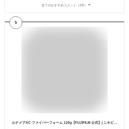
全てのおすすめコメント（2件）
5
ルナメアAC ファイバーフォーム 120g【FUJIFILM 公式】| ニキビ ニキビケア アクネケア 大人ニキビ にきび スキンケア 洗顔 洗顔料 洗顔フォーム 毛穴 泡洗顔 泡洗顔料 敏感肌 洗顔石鹸 洗顔石けん 石けん 石鹸 せっけん 毛穴ケア 保湿 コスメ 化粧品 基礎化粧品