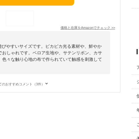
価格と在庫を
Amazon
でチェック
>>
サイズで遊びやすいサイズです。ピカピカ光る素材や、鮮やか
でおしゃれです。ベロア生地や、サテンリボン、カサ
、色々な触り心地の布で作られていて触感を刺激して
てのおすすめコメント（3件）