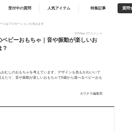
受付中の質問
人気アイテム
特集記事
質問
ージはプロモーションを含みます
57
View
27
コメント
のベビーおもちゃ｜音や振動が楽しいお
は？
あおむしのおもちゃを考えています。デザインも色もかわいいで
震えたり、音や振動が楽しいおもちゃで0歳から遊べるベビーおも
カウナラ編集部