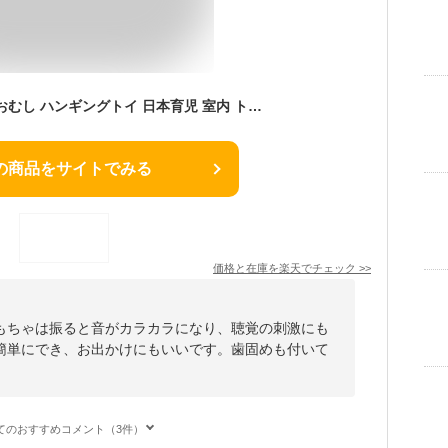
おもちゃ はらぺこあおむし ハンギングトイ 日本育児 室内 トイ 玩具 赤ちゃん ベビー 子供 子ども こども キッズ かわいい 保育園 幼保 保育用品
の商品をサイトでみる
価格と在庫を
楽天
でチェック
>>
もちゃは振ると音がカラカラになり、聴覚の刺激にも
簡単にでき、お出かけにもいいです。歯固めも付いて
てのおすすめコメント（3件）