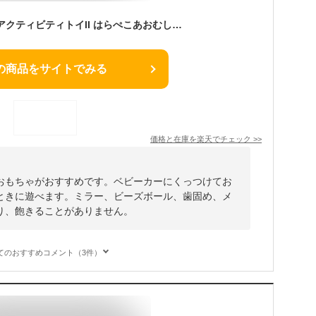
日本育児 デラックスアクティビティトイII はらぺこあおむし【ベビーカー おでかけ おもちゃ】【送料無料 沖縄・一部地域を除く
の商品をサイトでみる
価格と在庫を
楽天
でチェック
>>
おもちゃがおすすめです。ベビーカーにくっつけてお
ときに遊べます。ミラー、ビーズボール、歯固め、メ
り、飽きることがありません。
てのおすすめコメント（3件）