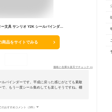
【新柄登場】サンスター文具 サンリオ Y2K シールバインダー シール手帳 メール便対応 シール帳 シール 手帳 かわいい ハローキティ マイメロディ クロミ ウサハナ シナモン ハンギョドン サンリオキャラクターズ シナモロール
の商品をサイトでみる
価格と在庫を
楽天
でチェック
>>
ールバインダーです。平成に戻った感じがとても素敵
ーで、もう一度シール集めしても楽しそうですね。棚
てのおすすめコメント（3件）