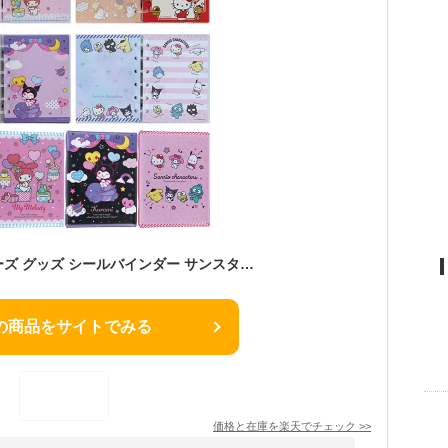
サンリオキャラクターズ グッズ シールバインダー サンスター文具 キティ マイメロ クロミ シール帳 シールバインダー 貼って剥がせるシールシート10枚 メモページ20枚
の商品をサイトでみる
価格と在庫を
楽天
でチェック
>>