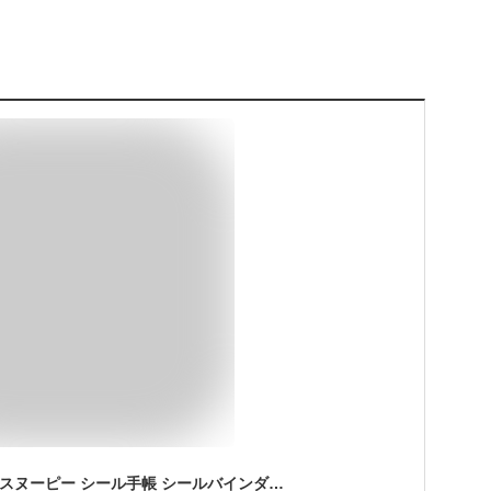
サンスター文具 NCL スヌーピー シール手帳 シールバインダー シール帳 台紙 シールブック はがせる ジョー・クール S2173999 フレンズ S2174006 大人 コラージュ