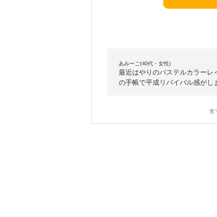
あみーご(40代・女性)
最近はやりのパステルカラーレ
の手帳で平成リバイバル感がし
全