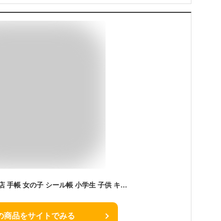
S.fields.inc正規直営店 手帳 女の子 シール帳 小学生 子供 キラキラ イラスト 日記帳 ダイアリー ノート メモ帳 ユニコーン
の商品をサイトでみる