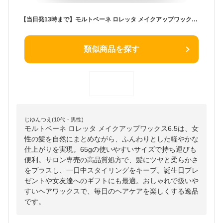
【当日発13時まで】モルトベーネ ロレッタ メイクアップワックス 6.5 65g《Loretta ヘアワックス レディース ロレッタ ワックス 髪 スタイリング剤 サロン専売品 誕生日プレゼント 女性 女友達 ギフト 女性 》【ビューティーエクスペリエンス】
類似商品を探す
じゆんつえ(10代・男性)
モルトベーネ ロレッタ メイクアップワックス6.5は、女
性の髪を自然にまとめながら、ふんわりとした軽やかな
仕上がりを実現。65gの使いやすいサイズで持ち運びも
便利。サロン専売の高品質処方で、髪にツヤと柔らかさ
をプラスし、一日中スタイリングをキープ。誕生日プレ
ゼントや女友達へのギフトにも最適。おしゃれで扱いや
すいヘアワックスで、毎日のヘアケアを楽しくする逸品
です。