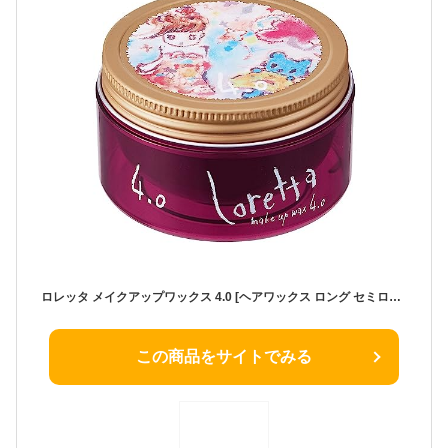
ロレッタ メイクアップワックス 4.0 [ヘアワックス ロング セミロング ミディアム パーマ ウェーブ 巻き髪 カールキープ 前髪キープ まとめ髪 アレンジ スタイリング やわらかめ 固まらない]
この商品をサイトでみる