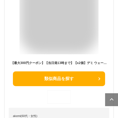
【最大300円クーポン】【当日発13時まで】【x2個】デミ ウェーボ ミルキィワックス 80g MILKY WAX DEMI STYLING SERIES uevo 《スタイリング剤 ヘアワックス レディース hair wax ladies》
類似商品を探す
akemi(60代・女性)