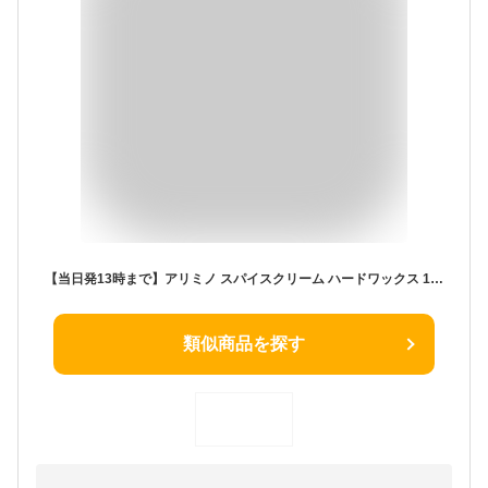
【当日発13時まで】アリミノ スパイスクリーム ハードワックス 100g ARIMINO 《ARIMINO スタイリング剤 アリミノ スパイス ワックス ヘアワックス レディース 美容室 美容院 サロン専売品 ヘアクリーム arimino spice neo hair wax ladies》
類似商品を探す