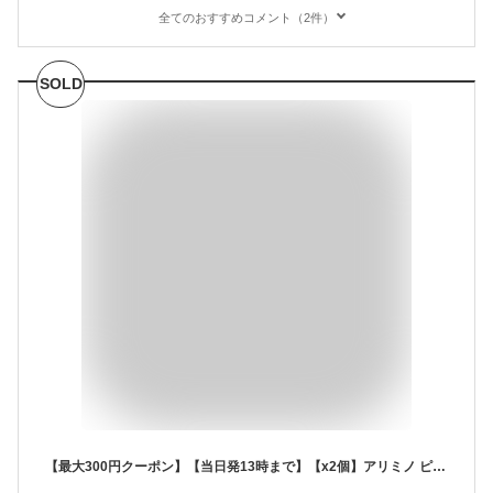
全てのおすすめコメント（2件）
SOLD
【最大300円クーポン】【当日発13時まで】【x2個】アリミノ ピース ウェットオイル ワックス 100g 容器入り 《アリミノ ワックス ヘアワックス レディース スタイリング ワックス スタイリング剤 arimino peace hair wax ladies》