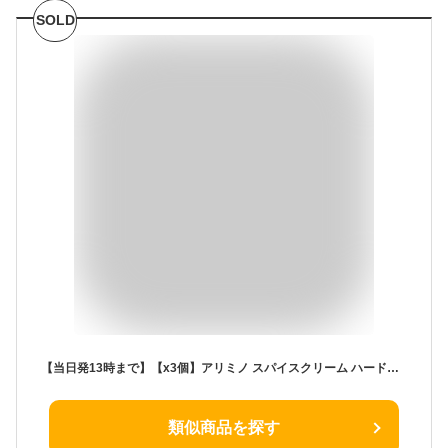
SOLD
【当日発13時まで】【x3個】アリミノ スパイスクリーム ハードワックス 100g ARIMINO 《ARIMINO スタイリング剤 アリミノ スパイス ワックス ヘアワックス レディース 美容室 サロン専売品 ヘアクリーム arimino spice neo hair wax ladies》
類似商品を探す