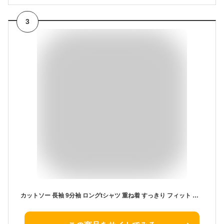
3
カットソー 長袖 9分袖 ロングtシャツ 重ね着 すっきり フィット 着痩せ しっかり 丈夫 ストレッチ 柔らかい レディース メンズ 綿100% コットン ロンT インナー トップス tシャツ ロング丈 クレイジー 配色 リブ トップス 洗濯に強い パティ PATY パティ 【メール便50】