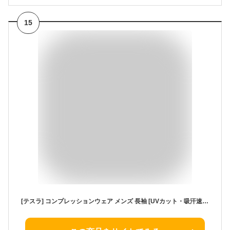
15
[テスラ] コンプレッションウェア メンズ 長袖 [UVカット・吸汗速乾] コンプレッション シャツ スポーツ インナー ランニング トレーニング フィットネス Tシャツ ベースレイヤー アンダーインナー 加圧シャツ JPB MUD11-JPK_L