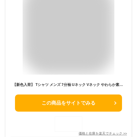
【新色入荷】 Tシャツ メンズ 7分袖 Uネック Vネック やわらか素材 黒 白 ネイビー グレー ブラック ホワイト スムース 丸首 V首 カットソー ベーシック M L XL インナー 綿 重ね着 大きいサイズ トップス コットン ポリエステル 長袖と半袖の中間丈 定番 父の日
この商品をサイトでみる
価格と在庫を
楽天
でチェック
>>