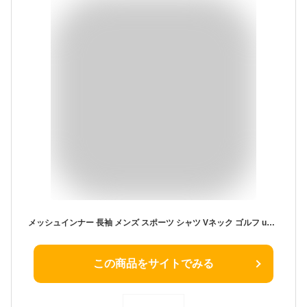
メッシュインナー 長袖 メンズ スポーツ シャツ Vネック ゴルフ uvケア 日除け ランニング 自転車 重ね着 涼しいストレッチ 吸汗速乾加工 ドライ 登山 日焼したくないレジャー時にお勧め
この商品をサイトでみる