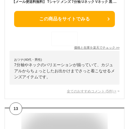
【メール便送料無料】 Tシャツ メンズ 7分袖 Uネック Vネック 黒 白 ネイビー グレー ブラック ホワイト フライス 丸首 V首 カットソー ベーシック M L XL インナー 綿 重ね着 7分丈 大きいサイズ トップス コットン ポリエステル 長袖と半袖の中間丈 7分袖Tシャツ 定番
この商品をサイトでみる
価格と在庫を
楽天
でチェック
>>
おツナ(40代・男性)
7分袖やネックのバリエーションが揃っていて、カジュ
アルからちょっとしたお出かけまでさっと着こなせるメ
ンズアイテムです。
全てのおすすめコメント
(
5
件)
>
13