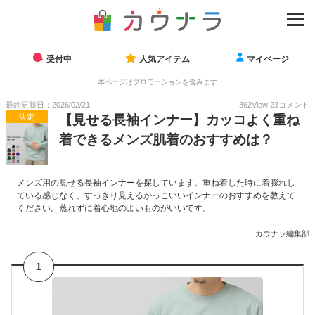
受付中
人気アイテム
マイページ
本ページはプロモーションを含みます
最終更新日：2026/02/21
362
View
23
コメント
決定
【見せる長袖インナー】カッコよく重ね
着できるメンズ肌着のおすすめは？
メンズ用の見せる長袖インナーを探しています。重ね着した時に着膨れし
ている感じなく、すっきり見えるかっこいいインナーのおすすめを教えて
ください。蒸れずに着心地のよいものがいいです。
カウナラ編集部
1