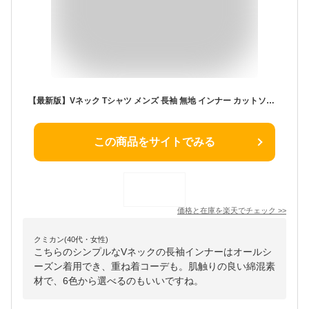
【最新版】Vネック Tシャツ メンズ 長袖 無地 インナー カットソー 長袖Tシャツ インナーシャツ 下着 無地Tシャツ ロンT メンズTシャツ 白Tシャツ 黒Tシャツ ロンティー 重ね着 ロングスリーブTシャツ 綿混 白 黒 春 夏 秋 冬 シンプル オールシーズン メール便 送料無料
この商品をサイトでみる
価格と在庫を
楽天
でチェック
>>
クミカン(40代・女性)
こちらのシンプルなVネックの長袖インナーはオールシ
ーズン着用でき、重ね着コーデも。肌触りの良い綿混素
材で、6色から選べるのもいいですね。