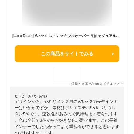
[Luxe Relax] Vネック ストレッチ プルオーバー 長袖 カジュアルシャツ インナーシャツ シンプル 秋 冬 無地tシャツ 暖かい服 ゆったり 通販 韓国系 カジュアルシャツ おしゃれ カットソー ヘビーウェイト サイクリング インナー ビジネス ランニング アウトドア 重ね着 秋物 バレー 秋パジャマトップス メンズ 3A-L26-BRXL
この商品をサイトでみる
価格と在庫を
Amazon
でチェック
>>
ヒトピー(60代・男性)
デザインがおしゃれなメンズ用のVネックの長袖インナ
ーはいかがですか。素材はポリエステル95％ポリウレ
タン5％です。速乾性があるので気持ちよく着られます
。色は全部で3色からお好きな色が選べます。この長袖
インナーでしたらかっこよく重ね着ができると思います
のでおすすめします。