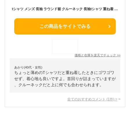
tシャツ メンズ 長袖 ラウンド裾 クルーネック 長袖tシャツ 重ね着 インナー 秋冬 トップス 無地 シンプル ボーダー 全7色 2478-2490 ジェネレス
この商品をサイトでみる
価格と在庫を
楽天
でチェック
>>
あかり(40代・女性)
ちょっと薄めのTシャツだと重ね着したときにゴワゴワ
せず、着心地も良いですよ。首回りが詰まっていますが
、クルーネックだと上に何でも合わせられます。
全てのおすすめコメント
(
1
件)
>