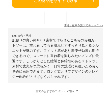
この商品をサイトでみる
価格と在庫を
楽天
でチェック
>>
kk5(40代・男性)
肌触りの良い綿100％素材で作られたこちらの長袖カッ
トソーは、重ね着しても着膨れせずすっきり見えるシル
エットが魅力です。フィット感があり着痩せ効果も期待
できるので、スマートに重ね着を楽しみたいメンズに最
適です。しっかりとした縫製と伸縮性のあるストレッチ
素材で丈夫かつ柔らかく、日常の洗濯にも強いため長く
快適に着用できます。ロング丈とリブデザインのクレイ
ジー配色がさりげなくおしゃれです。
全てのおすすめコメント（2件）