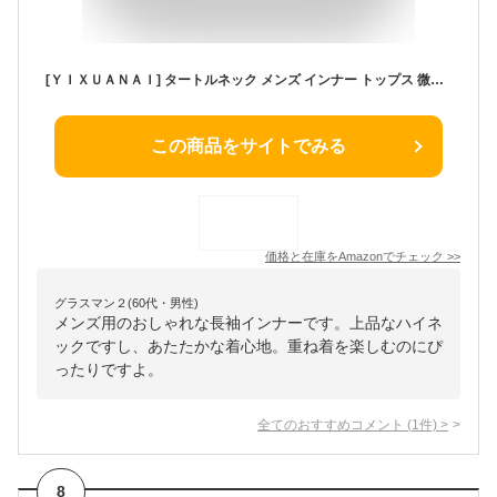
[ＹＩＸＵＡＮＡＩ] タートルネック メンズ インナー トップス 微起毛 裏起毛 タートル 長袖 カットソー 冬 暖かい 下着 防寒 あったか ハイネック Tシャツ 重ね着 (3XL, 黒)
この商品をサイトでみる
価格と在庫を
Amazon
でチェック
>>
グラスマン２(60代・男性)
メンズ用のおしゃれな長袖インナーです。上品なハイネ
ックですし、あたたかな着心地。重ね着を楽しむのにぴ
ったりですよ。
全てのおすすめコメント
(
1
件)
>
8