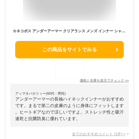
☆ネコポス アンダーアーマー クリアランス メンズ インナー シャツ 長袖 ハイネック UA ヒートギア アーマー コンプレッション ロングスリーブ モックネック 野球 吸汗速乾 トレーニング UNDER ARMOUR 1358645 あす楽 対応可
この商品をサイトでみる
価格と在庫を
楽天
でチェック
>>
アッマネバカリィー(60代・男性)
アンダーアーマーの長袖ハイネックインナーがおすすめ
です。まるで第二の皮膚のように身体にフィットします
。ヒートギアなので涼しいですよ。ストレッチ性と吸汗
速乾と抗菌防臭に優れています。
全てのおすすめコメント
(
1
件)
>