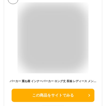
パーカー 重ね着 インナーパーカー ロング丈 長袖 レディース メンズ 柔らかい 綿100% コットン しっかり 丈夫 ストレッチ インナー 洗濯に強い トップス クレイジー アシメ 配色 リブ ボーダー 黒 ロングTシャツ 秋 冬 春 大人 カジュアル パティ PATY パティ
この商品をサイトでみる