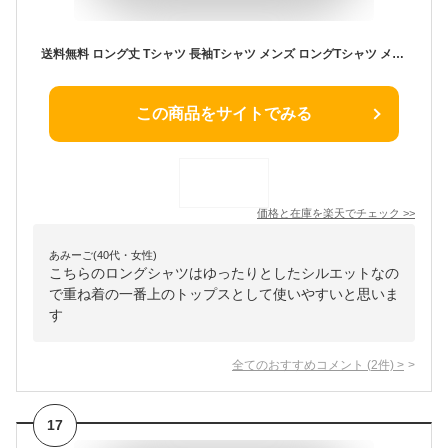
送料無料 ロング丈 Tシャツ 長袖Tシャツ メンズ ロングTシャツ メンズ おしゃれ 重ね着 インナー Tシャツ メンズ オーバーサイズ Tシャツ メンズ ビッグTシャツ メンズ 無地Tシャツ 白Tシャツ メンズ レイヤード 韓国 ファッション 春服 春 大学生 高校生 中学生 20代 10代
この商品をサイトでみる
価格と在庫を
楽天
でチェック
>>
あみーご(40代・女性)
こちらのロングシャツはゆったりとしたシルエットなの
で重ね着の一番上のトップスとして使いやすいと思いま
す
全てのおすすめコメント
(
2
件)
>
17