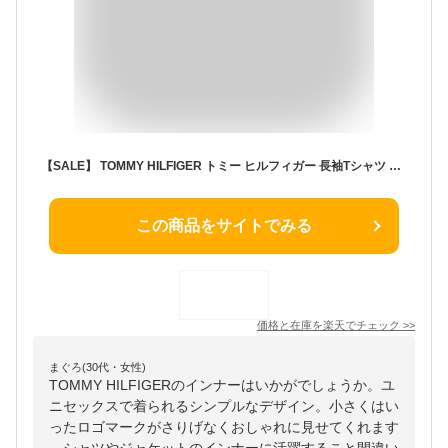
【SALE】 TOMMY HILFIGER トミー ヒルフィガー 長袖Tシャツ メンズ おしゃれ シンプル ロンT 綿 コットン100% レディース ユニセックス ペア お揃い 無地 ロゴ ワンポイント ブランド 男性 紳士 プレゼント プチギフト 誕生日プレゼント 彼氏 父 息子 ギフト 記念日
この商品をサイトでみる
価格と在庫を
楽天
でチェック
>>
まぐろ(30代・女性)
TOMMY HILFIGERのインナーはいかがでしょうか。ユ
ニセックスで着られるシンプルなデザイン。小さくはい
ったロゴマークがさりげなくおしゃれに見せてくれます