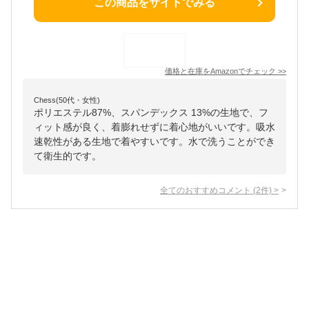
この商品をサイトでみる
価格と在庫を
Amazon
でチェック
>>
Chess(50代・女性)
ポリエステル87%、スパンデックス 13%の生地で、フ
ィット感が良く、着膨れせずに着心地がいいです。吸水
速乾性がある生地で着やすいです。水で洗うことができ
て衛生的です。
全てのおすすめコメント
(
2
件)
>