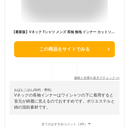
【最新版】Vネック Tシャツ メンズ 長袖 無地 インナー カットソー 長袖Tシャツ インナーシャツ 下着 無地Tシャツ ロンT メンズTシャツ 白Tシャツ 黒Tシャツ ロンティー 重ね着 ロングスリーブTシャツ 綿混 白 黒 春 夏 秋 冬 シンプル オールシーズン メール便 送料無料
この商品をサイトでみる
価格と在庫を
楽天
でチェック
>>
おぱんこぱん(50代・男性)
Vネックの長袖インナーはワイシャツの下に着用すると
首元が綺麗に見えるのでおすすめです。ポリエステルと
綿の混紡素材です。
全てのおすすめコメント（3件）