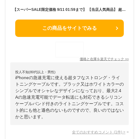
【スーパーSALE限定価格 9/11 01:59まで】 【当店人気商品】 超タフ ストロングケーブル iPhone USB Type-A to Lightning 2.4A 急速充電 データ転送 シリコンケーブルバンド付き 1.0m 2.0m MFi認証取得 3年保証 メール便送料無料 エコパッケージ【Web限定モデル】
この商品をサイトでみる
価格と在庫を
楽天
でチェック
>>
投人不知(80代以上・男性)
iPhoneの急速充電に使える超タフなストロング・ライ
トニングケーブルです。ブラック又はホワイトカラーの
シンプルでオシャレなデザインになっており、最大2.4
Aの急速充電可能でデータ転送にも対応できるシリコン
ケーブルバンド付きのライトニングケーブルです。コス
ト的にも他と遜色のないものですので、良いのではない
かと思います。
全てのおすすめコメント
(
1
件)
>