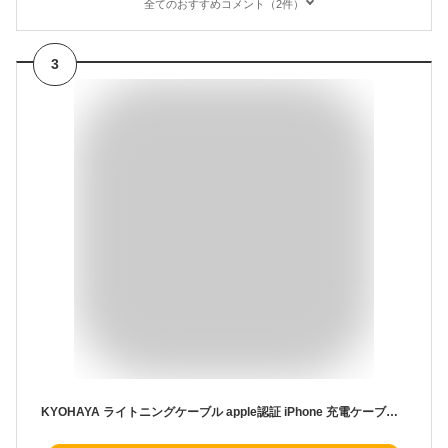
全てのおすすめコメント（2件）
3
KYOHAYA ライトニングケーブル apple認証 iPhone 充電ケーブル MFi認証 急速 丈夫 ナイロン 強靭 断線 しにくい 急速充電 データ転送 iPhone 14/14Pro/13/13Pro/12/12mini/11/11Pro/XR/XS/X/8/7/SE対応 CONNECT GEAR TOUGH-1L (50cm, レッド)