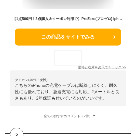
【1点500円！3点購入＆クーポン利用で】ProZero(プロゼロ) iphone 充電 ケーブル 純正 シリコン MFi認証 スマホ ケーブル 60W急速充電 アイホン充電 ケーブル 2m 1m タイプc ケーブル iphone充電コード iphone15充電 ケーブル ipad 充電器 ケーブル
この商品をサイトでみる
価格と在庫を
楽天
でチェック
>>
クミカン(40代・女性)
こちらのiPhoneの充電ケーブルは断線しにくく、耐久
性にも優れており、急速充電にも対応。2メートルと長
さもあり、2年保証も付いているのがいいです。
全てのおすすめコメント（2件）
5