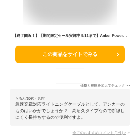
【終了間近！】【期間限定セール実施中 9/11まで】Anker PowerLine II USB-C & ライトニングケーブル MFi認証 USB PD対応 急速充電 iPhone 13 / 13 Pro / 12 / SE(第2世代) 各種対応
この商品をサイトでみる
価格と在庫を
楽天
でチェック
>>
らるふ(50代・男性)
急速充電対応ライトニングケーブルとして、アンカーの
ものはいかがでしょうか？ 高耐久タイプなので断線し
にくく長持ちするので便利ですよ。
全てのおすすめコメント
(
1
件)
>