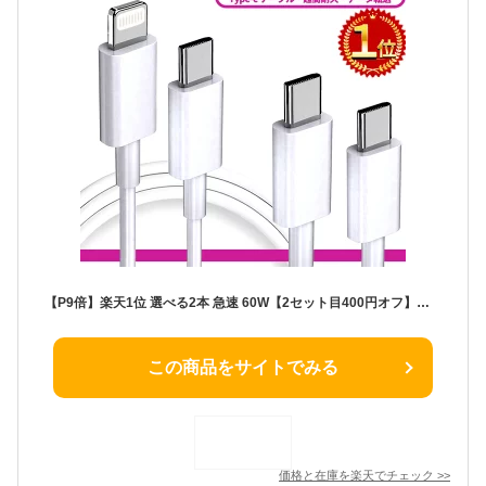
【P9倍】楽天1位 選べる2本 急速 60W【2セット目400円オフ】高品質だから2年保証 タイプc to ライトニングケーブル タイプc to タイプc ケーブル iphone コード usb-c スマホ type-c typec アイフォン Lightning 充電器 充電 ケーブル 急速充電 iphone16 充電ケーブル 1m 2m
この商品をサイトでみる
価格と在庫を
楽天
でチェック
>>