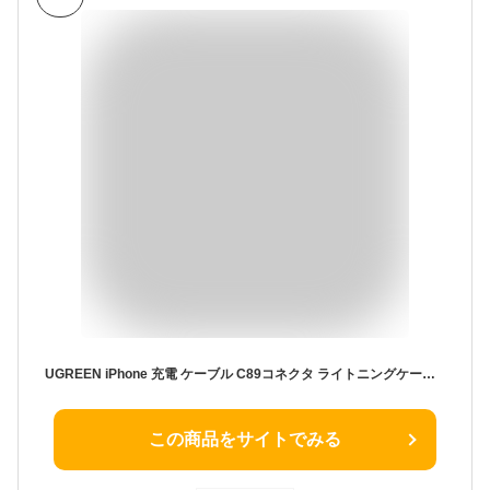
UGREEN iPhone 充電 ケーブル C89コネクタ ライトニングケーブル 高耐久 長い 2m Apple認証 MFi 純正チップ 急速充電対応 アイフォン 充電器 充電ケーブル us155【送料無料】 UG
この商品をサイトでみる