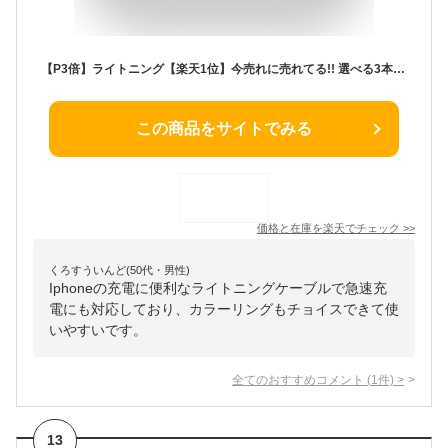
【P3倍】ライトニング【楽天1位】今売れに売れてる!! 選べる3本セット 急速 30分50％ iphone 充電ケーブル 充電器 コード 高品質【レビューで10%offクーポン】0.25m 1m 1.5m 2m ライトニングケーブル アイフォンケーブル iphone充電コード 送料無料
この商品をサイトでみる
価格と在庫を
楽天
でチェック
>>
くろすういんど(50代・男性)
Iphoneの充電に便利なライトニングケーブルで急速充
電にも対応しており、カラーリングもチョイスできて使
いやすいです。
全てのおすすめコメント
(
1
件)
>
13