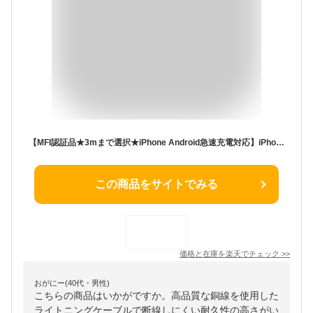
【MFI認証品★3mまで選択★iPhone Android急速充電対応】iPhone 充電器 ケーブル PD 急速充電ケーブル type-C 急速充電 ケーブル iPhone15充電器 iPhone 充電 ケーブル 純正 iPhone コード ライトニングケーブル iPhone 充電 コード 純正 iPhone 充電器 コード 1年保証
この商品をサイトでみる
価格と在庫を
楽天
でチェック
>>
おがにー(40代・男性)
こちらの商品はいかがですか。高品質な銅線を使用した
ライトニングケーブルで断線しにくい耐久性の高さがい