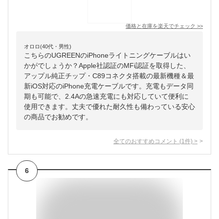
価格と在庫を
楽天
でチェック
>>
オロロ(40代・男性)
こちらのUGREENのiPhoneライトニングケーブルはい
かがでしょうか？Apple社認証のMFi認証を取得した、
アップル純正チップ・C89コネクタ搭載の最新機種＆最
新iOS対応のiPhone充電ケーブルです。充電もデータ同
期も可能で、2.4Aの急速充電にも対応していて便利に
使用できます。丈夫で優れた耐久性も備わっている安心
の商品でお勧めです。
全てのおすすめコメント
(
1
件)
>
6