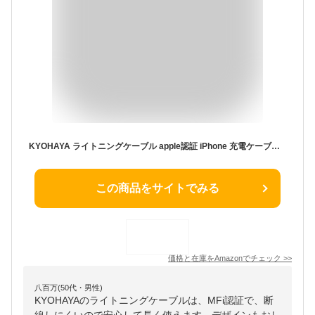
KYOHAYA ライトニングケーブル apple認証 iPhone 充電ケーブル MFi認証 急速 丈夫 ナイロン 強靭 断線 しにくい 急速充電 データ転送 iPhone 14/14Pro/13/13Pro/12/12mini/11/11Pro/XR/XS/X/8/7/SE対応 CONNECT GEAR TOUGH-1L (50cm, ホワイト)
この商品をサイトでみる
価格と在庫を
Amazon
でチェック
>>
八百万(50代・男性)
KYOHAYAのライトニングケーブルは、MFi認証で、断