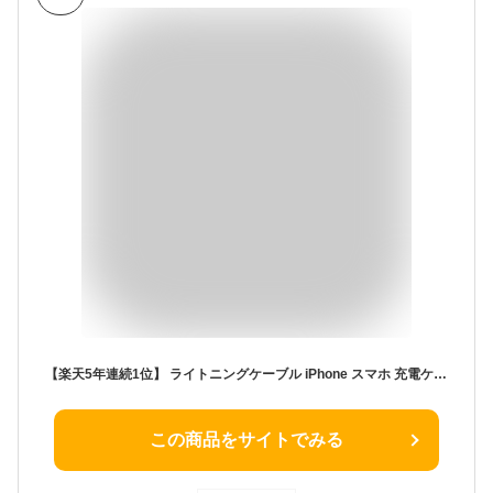
【楽天5年連続1位】 ライトニングケーブル iPhone スマホ 充電ケーブル Lightning PDケーブル TYPE-C USB-IF認証 充電器 純正 アップル apple認証品 MFi認証 2.4A 急速充電 USB2.0 USB3.1 USB4.0 Gen2 純正品質 50cm 1m 1.5m 2m 3m 耐久 丈夫 タフ 細い 長期保証 送料無料
この商品をサイトでみる