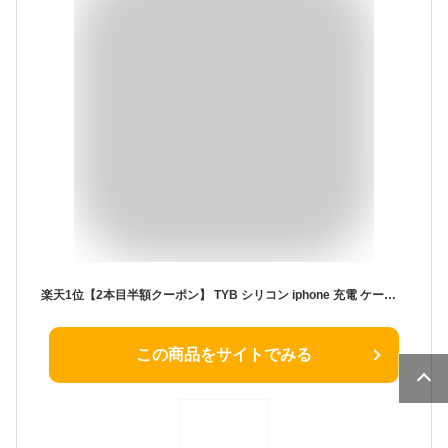
楽天1位【2本目半額クーポン】 TYB シリコン iphone 充電 ケーブル ライトニングケーブル Lightning iphone充電コード USB 充電器 急速 apple認証品 MFi認証 14 14plus 13 mini pro max 12 12mini SE2 11 X XS XR 8 7 6 iPad 15cm 50cm 1m 1.2m 1.5m 2m 純正品質 apple
この商品をサイトでみる