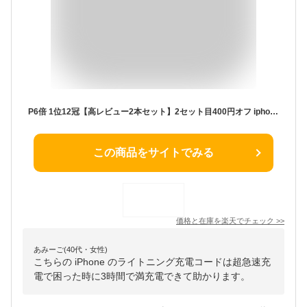
P6倍 1位12冠【高レビュー2本セット】2セット目400円オフ iphone 充電 ケーブル タイプc apple認証 純正 同等品 タイプcケーブル 急速 usb type-c ケーブル ライトニングケーブル iphone ケーブル 充電 コード usbケーブル タイプc アイフォンケーブル 1m 2m ipad 急速充電器
この商品をサイトでみる
価格と在庫を
楽天
でチェック
>>
あみーご(40代・女性)
こちらの iPhone のライトニング充電コードは超急速充
電で困った時に3時間で満充電できて助かります。