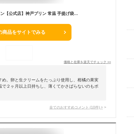
最大750円OFFクーポン【公式店】神戸プリン 常温 手提げ袋付 プリン 常温保存 スイーツ 神戸 神戸土産 お土産 おみやげ ギフト 手土産 トーラク プレゼント 誕生日プレゼント お菓子 誕生日 出産内祝い 内祝い 日持ち 夏ギフト お中元 初夏
の商品をサイトでみる
価格と在庫を
楽天
でチェック
>>
すめ。卵と生クリームをたっぷり使用し、柑橘の果実
温で２ヶ月以上日持ちし、薄くてかさばらないのもポ
全てのおすすめコメント
(
10
件)
>