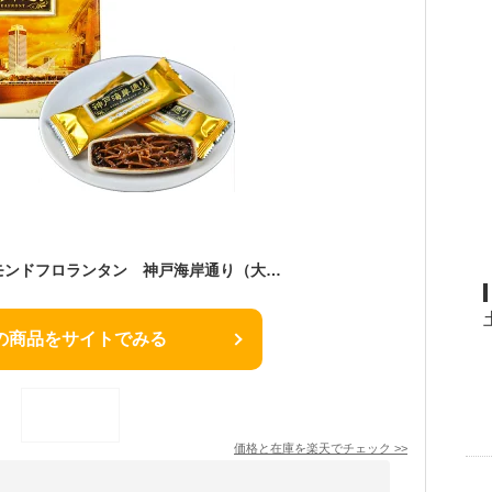
神戸 お土産 アーモンドフロランタン 神戸海岸通り（大） 神戸 土産 神戸土産
の商品をサイトでみる
価格と在庫を
楽天
でチェック
>>