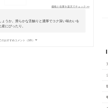
価格と在庫を
楽天
でチェック
>>
しょうか。滑らかな舌触りと濃厚でコク深い味わいを
土産にぴったり。
てのおすすめコメント（3件）