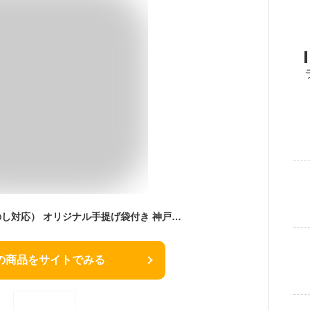
神戸プリン4個入 （のし対応） オリジナル手提げ袋付き 神戸土産 トーラク スイーツ 御中元 お彼岸 お供え ギフト 御供 プレゼント 通販 人気 ランキング 美味しい ぷりん 贈答品 販売店 賞味期限 贈り物 出産 内祝 常温 御年賀 帰省土産 おすすめ プリン ぷりん おみやげ
の商品をサイトでみる