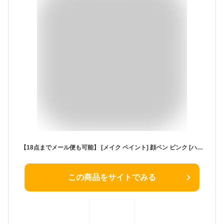
【18点までメール便も可能】 [メイク ペイント] 顔ペン ピンク [ハロウィン 仮装 コスプレ 化粧 フェイスペイント メイク用品 イベント 応援グッズ パーティーグッズ]【B-0268_779412】
この商品をサイトでみる