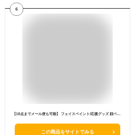
6
【18点までメール便も可能】 フェイスペイント/応援グッズ 顔ペン 黒 [顔ペン フェイスペイント ペインティング メイクアップ 化粧 ハロウィン 応援 ペイント 歌舞伎 ゾンビ コスプレ バカ殿 ハロウィン仮装 ]【B-0265_779320】
この商品をサイトでみる