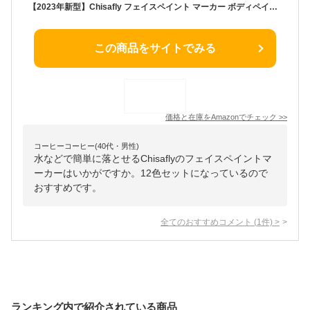
【2023年新型】Chisafly フェイスペイント マーカー ボディペイント 絵の具 12色セット 水性 【高発色 繊細な描画向き】 顔ペン マタニティペイント 安全 無毒 ハロウィン クリスマス コスプレ 小道具 イベンド 祭り スポーツ応援
この商品をサイトでみる
価格と在庫を
Amazon
でチェック
>>
コーヒーコーヒー(40代・男性)
水などで簡単に落とせるChisaflyのフェイスペイントマ
ーカーはいかがですか。12色セットになっているので
おすすめです。
全てのおすすめコメント
(
1
件)
>
ランキング内で紹介されている商品