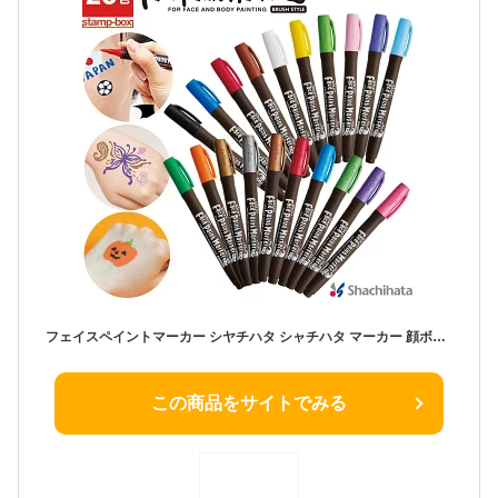
フェイスペイントマーカー シヤチハタ シャチハタ マーカー 顔ボディペイント サインペン 筆ペン メイク サッカー 野球 ハロウィン オリンピック 応援 スポーツ観戦 学祭 体育祭 運動会 フェス コスプレ イベ
この商品をサイトでみる