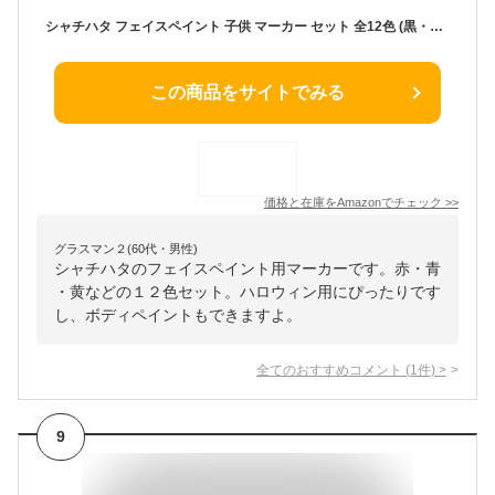
シャチハタ フェイスペイント 子供 マーカー セット 全12色 (黒・青・赤・緑・黄・白・ブラウン・パステルピンク・パステルパープル・パステルブルー・パステルオレンジ・パステルグリーン) ボディペイント ハロウィン +試し書き用イフリナオリジナルカード付き
この商品をサイトでみる
価格と在庫を
Amazon
でチェック
>>
グラスマン２(60代・男性)
シャチハタのフェイスペイント用マーカーです。赤・青
・黄などの１２色セット。ハロウィン用にぴったりです
し、ボディペイントもできますよ。
全てのおすすめコメント
(
1
件)
>
9