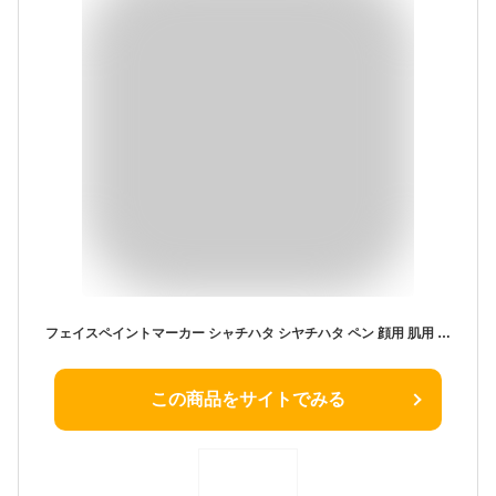
フェイスペイントマーカー シャチハタ シヤチハタ ペン 顔用 肌用 イベント マタニティアート 子供 こども 筆 水性顔料インキ ギフト プレゼント[x]
この商品をサイトでみる