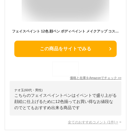
フェイスペイント 12色 顔ペン ボディペイント メイクアップ コスプレ小物 絵具 簡単水洗 イベンド ハロウィン クリスマス パーティー 祭り スポーツ応援 (12色普通)
この商品をサイトでみる
価格と在庫を
Amazon
でチェック
>>
ナオ玉(60代・男性)
こちらのフェイスペイントペンはイベントで盛り上がる
顔絵に仕上げるために12色揃ってお買い得なお値段な
のでとてもおすすめ出来る商品です
全てのおすすめコメント
(
1
件)
>