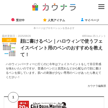
受付中
人気アイテム
マイページ
本ページはプロモーションを含みます
最終更新日：2025/08/26
485
View
25
コメント
決定
顔に書けるペン｜ハロウィンで使うフェ
イスペイント用のペンのおすすめを教え
て！
ハロウィンパーティーに行くのに今年はフェイスペイントをして非日常感
を味わいたいのですが、普通のペンだと肌荒れなどが心配なので顔に書け
るペンを探しています。肌への刺激が少ない専用のペンがあったら教えて
ください！
カウナラ編集部
1