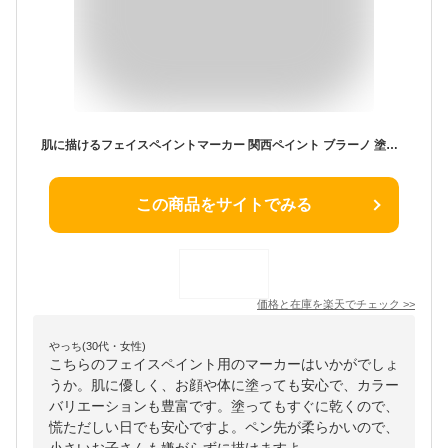
肌に描けるフェイスペイントマーカー 関西ペイント ブラーノ 塗料 ペンキ インテリア おしゃれ 壁 家具 塗装 DIY ペン 顔用 肌用 イベント マタニティアート 子供 こども ギフト プレゼント ハロウィン クリスマス 応援 インスタ映え 推し
この商品をサイトでみる
価格と在庫を
楽天
でチェック
>>
やっち(30代・女性)
こちらのフェイスペイント用のマーカーはいかがでしょ
うか。肌に優しく、お顔や体に塗っても安心で、カラー
バリエーションも豊富です。塗ってもすぐに乾くので、
慌ただしい日でも安心ですよ。ペン先が柔らかいので、