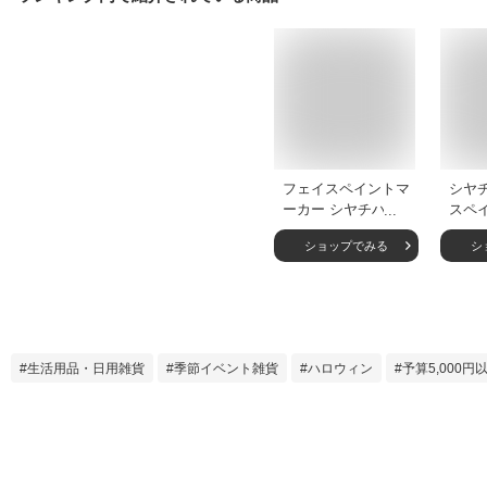
フェイスペイントマ
シヤ
ーカー シヤチハタ
スペ
シャチハタ マーカ
単品
ショップでみる
シ
ー 顔ボディペイン
ラー
ト サインペン 筆ペ
ー K
ン メイク サッカー
観戦 
野球 ハロウィン オ
オリ
リンピック 応援 ス
ト ハ
ポーツ観戦 学祭 体
祭 
生活用品・日用雑貨
季節イベント雑貨
ハロウィン
予算5,000円
育祭 運動会 フェス
キ フ
コスプレ イベ
パー
マス 
ント 
ー