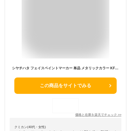
シヤチハタ フェイスペイントマーカー 単品 メタリックカラー KFFM-F スポーツ観戦 サッカー 野球 オリンピックイベント ハロウィン 学園祭 体育祭 運動会水性顔料系インキフェス コスプレ パーティー クリスマス 顔ボディ ペイント 筆ペン マーカー
この商品をサイトでみる
価格と在庫を
楽天
でチェック
>>
クミカン(40代・女性)