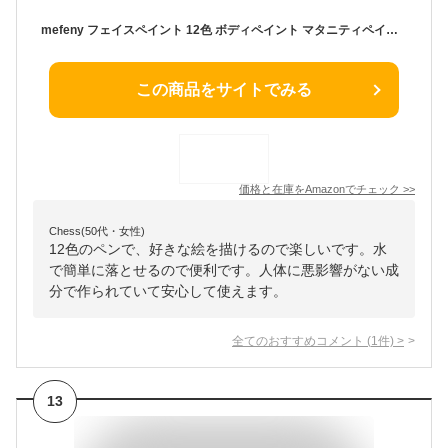
mefeny フェイスペイント 12色 ボディペイント マタニティペイント クレヨン 顔ペイント クリスマス 安全 エコー 無毒 簡単水洗 子供使用できる 絵の具 クリスマス 仮装 コスプレ ハロウィン マタニティフォト ベリーペイント 小道具 スポーツ応援
この商品をサイトでみる
価格と在庫を
Amazon
でチェック
>>
Chess(50代・女性)
12色のペンで、好きな絵を描けるので楽しいです。水
で簡単に落とせるので便利です。人体に悪影響がない成
分で作られていて安心して使えます。
全てのおすすめコメント
(
1
件)
>
13