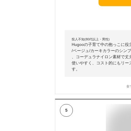
投人不知(80代以上・男性)
Hugooの子育て中の抱っこに
/ベージュ/カーキカラーのシン
、コーデュラナイロン素材で丈
使いやすく、コスト的にもリー
す。
全
5