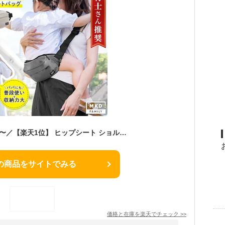
＼クーポンで3,992円〜／【楽天1位】 ヒップシート ショルダーバッグ 抱っこ紐 スリング 赤ちゃん 子供 抱っこバッグ 2way 抱っこひも ショルダー 人気 おしゃれ ウエストポーチ ボディバッグ 大容量 男女兼用 ユニセックス 保育園 幼稚園
の商品をサイトでみる
価格と在庫を
楽天
でチェック
>>