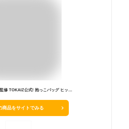
3000円OFF！ 保育士監修 TOKAIZ公式! 抱っこバッグ ヒップシート ショルダー ショルダーバッグ ダッコバッグ 大容量 抱っこ が できる バッグ 20kg ウエストポーチ 赤ちゃん 抱っこ紐 バッグ スリング 男性 女性 抱っこ 補助 子供 2WAY ベビースリング
の商品をサイトでみる