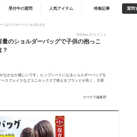
受付中の質問
人気アイテム
特集記事
質問
ージはプロモーションを含みます
704
View
27
コメント
容量のショルダーバッグで子供の抱っこ
は？
こがなかなか厳しいです。ヒップシートになるショルダーバッグを
ノースフェイスなどユニセックスで使えるブランドが良く、大容
カウナラ編集部