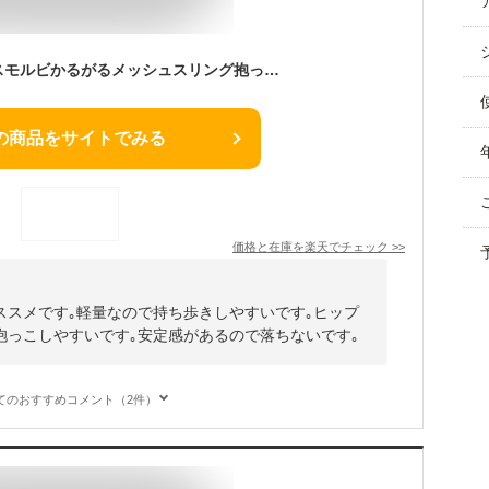
【レビューで特典】スモルビかるがるメッシュスリング抱っこ紐 メッシュ 通気性抜群 通気性 夏 暑さ対策 ベビースリング ヒップシート 20kg コンパクト 軽量 サポートバッグ 片手抱っこ セカンド 抱っこひも
の商品をサイトでみる
価格と在庫を
楽天
でチェック
>>
ススメです｡軽量なので持ち歩きしやすいです｡ヒップ
抱っこしやすいです｡安定感があるので落ちないです｡
てのおすすめコメント（2件）