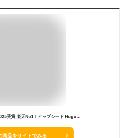
★ママリ口コミ大賞2025受賞 楽天No1！ヒップシート Hugoo！★【ハグー】【デザイン賞7冠】Hugoo ヒップシート 人気 抱っこ紐 人気 おしゃれ 抱っこ紐 スリング おすすめ ショルダーバッグ 出産祝い プレゼント セカンド抱っこ紐 大容量 hugoo
の商品をサイトでみる