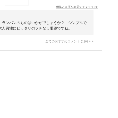
価格と在庫を
楽天
でチェック
>>
、ランバンのものはいかがでしょうか？ シンプルで
大人男性にピッタリのフチなし眼鏡ですね。
全てのおすすめコメント
(
1
件)
>