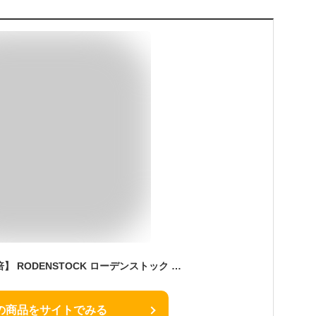
【ポイントアップ10倍】 RODENSTOCK ローデンストック メガネ R0023-C 縁ナシ ツーポイント サイズ54 [Exclusiv Collection] 眼鏡 ブランド 伊達メガネ 度付き マットチャコールグレー メンズ
の商品をサイトでみる