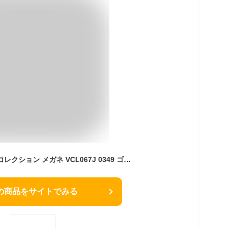
レンズつき ランバンコレクション メガネ VCL067J 0349 ゴールド 55サイズ ふちなし ツーポイント 日本製 国産 度つき 度入り 度なし フレーム メガネフレーム ダテめがね 伊達 眼鏡 LANVIN COLLECTION チタン
の商品をサイトでみる