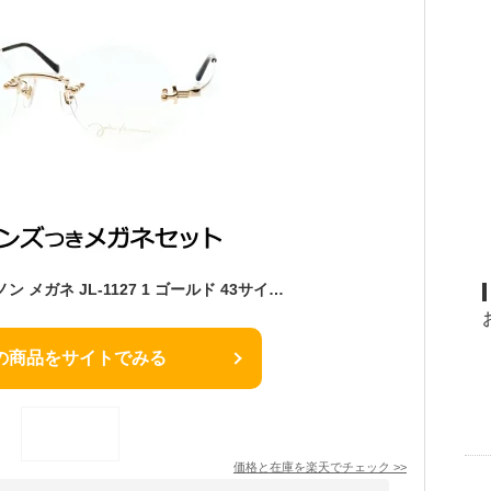
レンズつき ジョンレノン メガネ JL-1127 1 ゴールド 43サイズ ふちなし リムレス 日本製 国産 度つき 度入り 度なし フレーム メガネフレーム ダテめがね 伊達 眼鏡 John Lennon
の商品をサイトでみる
価格と在庫を
楽天
でチェック
>>