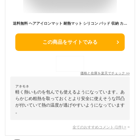
送料無料 ヘアアイロンマット 耐熱マット シリコン パッド 収納 カバー 滑り止め 丸める 包む 一時置き 焦げ防止 美容雑貨 折りたたみ 持ち運び トラベル カラバリ豊富
この商品をサイトでみる
価格と在庫を
楽天
でチェック
>>
アネモネ
軽く熱いものを包んでも使えるようになっています。あ
らかじめ粗熱を取っておくとより安全に使えそうな凹凸
が付いていて熱の温度が逃げやすいようになっています
。
全てのおすすめコメント
(
1
件)
>