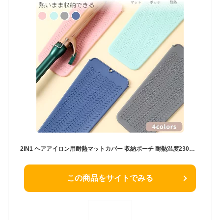
2IN1 ヘアアイロン用耐熱マットカバー 収納ポーチ 耐熱温度230℃ 耐熱収納ケース 耐熱生地 ヘアアイロンを熱いまま収納できるポーチ 耐熱シリコンマット バッグを焦げから守り 滑り止め 旅行 トラベルポーチ ネコポス送料無料！[ra51311]
この商品をサイトでみる