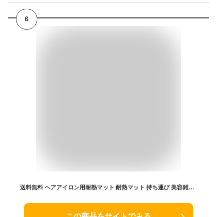
6
送料無料 ヘアアイロン用耐熱マット 耐熱マット 持ち運び 美容雑貨 ヘアアイロン 耐熱 焦げ防止 シリコン シート 耐熱 シンプル 無地 コンパクト 折りたたみ ブラック グレー ローズ 携帯 収納 コンパクト やわらかい
この商品をサイトでみる