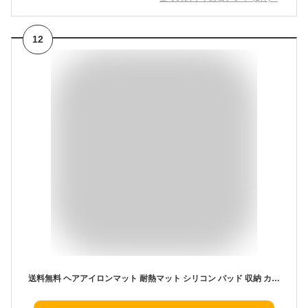
12
送料無料 ヘアアイロンマット 耐熱マット シリコン パッド 収納 カバー 滑り止め 丸める 包む 一時置き 焦げ防止 美容雑貨 折りたたみ 持ち運び トラベル