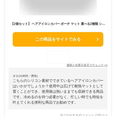
【2個セット】 ヘアアイロンカバー ポーチ マット 選べる2種類 シリコン 耐熱 200℃ 持ち運び 収納 軽い ヘア アイロン カバー ポーチ 洗面台 ヘアアイロン収納 ヘアアイロン ケース こて コテ入れ 火傷 焦げ やけど 防止 ヘアアイロンマット ヘアアイロンケース ホルダー
この商品をサイトでみる
価格と在庫を
楽天
でチェック
>>
オロロ(40代・男性)
こちらのシリコン素材でできているヘアアイロンカバー
はいかがでしょうか？使用中は広げて耐熱マットとして
置くことができ、使用後は熱いままでも収納できる商品
です。冷めるのを待つ必要がなく、忙しい時でも時短を
叶えてくれる便利な商品でお勧めです。
全てのおすすめコメント
(
1
件)
>