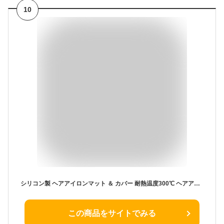
10
シリコン製 ヘアアイロンマット ＆ カバー 耐熱温度300℃ ヘアアイロン マット ヘアアイロンカバー ヘアアイロン カバー ヘアアイロンポーチ 23x16.5cm 7色(ピンク ブラック グレー レッド ブルー イエロー ホワイト) シリコン ケース シート 持ち運び トラベルポーチ
この商品をサイトでみる