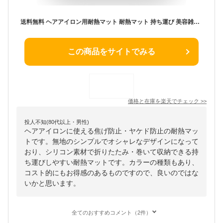
送料無料 ヘアアイロン用耐熱マット 耐熱マット 持ち運び 美容雑貨 ヘアアイロン 耐熱 焦げ防止 シリコン シート 耐熱 シンプル 無地 コンパクト 折りたたみ ブラック グレー ローズ 携帯 収納 コンパクト やわらかい
この商品をサイトでみる
価格と在庫を
楽天
でチェック
>>
投人不知(80代以上・男性)
ヘアアイロンに使える焦げ防止・ヤケド防止の耐熱マッ
トです。無地のシンプルでオシャレなデザインになって
おり、シリコン素材で折りたたみ・巻いて収納できる持
ち運びしやすい耐熱マットです。カラーの種類もあり、
コスト的にもお得感のあるものですので、良いのではな
いかと思います。
全てのおすすめコメント（2件）