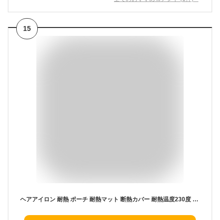
15
ヘアアイロン 耐熱 ポーチ 耐熱マット 断熱カバー 耐熱温度230度 滑り止め シリコン素材 火傷 焦げ 防止 収納 出張 旅行 夏休み 持ち運び 便利 携帯 お手入れ簡単 柔らか素材 ピンク ネイビー グリーン グレー くすみカラー 1000円ポッキリ MMM