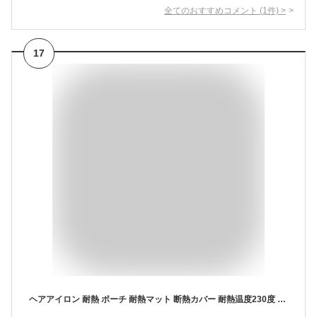
全てのおすすめコメント
(
1
件)
>
17
ヘアアイロン 耐熱 ポーチ 耐熱マット 断熱カバー 耐熱温度230度 滑り止め シリコン素材 火傷 焦げ 防止 収納 出張 旅行 夏休み 持ち運び 便利 携帯 お手入れ簡単 柔らか素材 ピンク ネイビー グリーン グレー くすみカラー 1000円ポッキリ