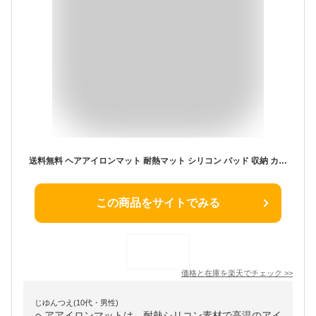
送料無料 ヘアアイロンマット 耐熱マット シリコン パッド 収納 カバー 滑り止め 丸める 包む 一時置き 焦げ防止 美容雑貨 折りたたみ 持ち運び トラベル
この商品をサイトでみる
価格と在庫を
楽天
でチェック
>>
じゆんつえ(10代・男性)
ヘアアイロンマットは、耐熱シリコン素材で高温のアイ