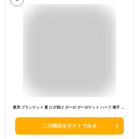
夏用 ブランケット 夏 ひざ掛け ガーゼ ガーゼケット ハーフ 薄手 涼しい 軽い 小さめ おくるみ ベビーカー ベビー 赤ちゃん タオルケッ ト幼稚園 綿100％ コットン 冷房対策 サマーブランケット コンパクト 昼寝 車
この商品をサイトでみる