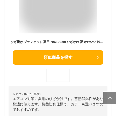
ひざ掛け ブランケット 夏用 70X100cm ひざかけ 夏 かわいい 膝掛け おしゃれ 膝かけ あったか 春 夏 秋 冬 フランネル 洗える 暖かい 無地 ぽかぽか ぬくぬく ふわふわ 蓄熱保温 抗菌防臭 アウトドア 車 オフィス 腰巻
類似商品を探す
レオタン(60代・男性)
エアコン対策に夏用のひざかけです。蓄熱保温性があり
快適に使えます。抗菌防臭仕様で、カラーも選べますの
でおすすめです。