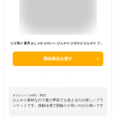
ひざ掛け 夏用 おしゃれ かわいい ひんやり ひざかけ ひんやり ブランケット 北欧 ひんやりグッズ クール 接触冷感 冷房対策 クビオ 3way オフィス 抗菌 防臭 誕生日 ギフト対応 ラッピング プレゼント 暑さ対策
類似商品を探す
ギガトレイン(40代・男性)
ひんやり素材なので夏の季節でも使えるのが嬉しいブラ
ンケットです。接触冷感で肌触りが良いのが心強いです
。