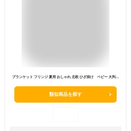
ブランケット フリンジ 夏用 おしゃれ 北欧 ひざ掛け ベビー 大判 毛布 フリンジ付き 通年 オールシーズン ふわふわ ギフト ソファーカバー タオルケット 冷房対策 プレゼント 可愛い オフィス 彼女 妻 ニットブランケット ピンク イエロー 送料無料
類似商品を探す