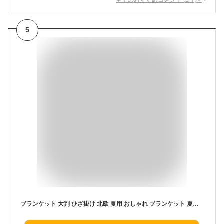
5
ブランケット 大判 ひざ掛け 北欧 夏用 おしゃれ ブランケット 夏毛布 シングル セミダブル ダブル シングル ロング タオルケット 敬老の日 冷房対策 ブランド マルチカバー オフィス 膝掛け カジュアル 夏 掛け布団 ベッドカバー 海外 布団カバー