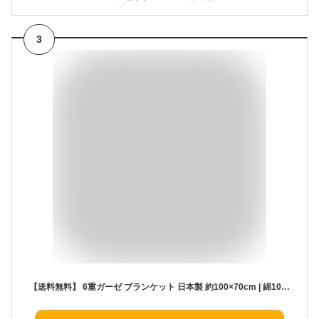
3
【送料無料】 6重ガーゼ ブランケット 日本製 約100×70cm | 綿100％ ガーゼケット タオルケット コットン 消臭 防臭 ひざ掛け 夏用 ベビー 出産祝い おくるみ プレゼント ギフト 子供 赤ちゃん 膝掛け 洗える 保育園 車椅子 こども園 母の日 敬老の日 父の日