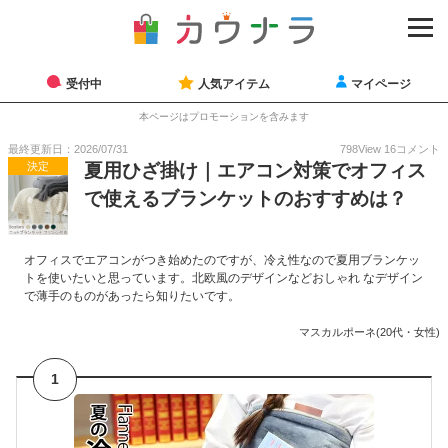
受付中
人気アイテム
マイページ
本ページはプロモーションを含みます
最終更新日：2026/07/31
798
View
16
コメント
決定
夏用ひざ掛け｜エアコン対策でオフィス
で使えるブランケットのおすすめは？
オフィスでエアコンがつき始めたのですが、冷え性なので夏用ブランケッ
トを使いたいと思っています。北欧風のデザインなどおしゃれ なデザイン
で薄手のものがあったら知りたいです。
マスカルポーネ(20代・女性)
1