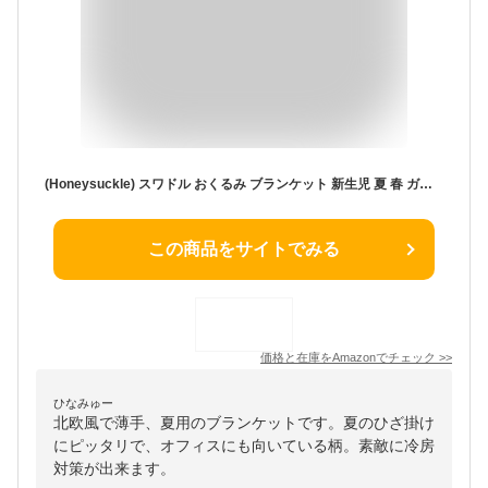
(Honeysuckle) スワドル おくるみ ブランケット 新生児 夏 春 ガーゼ 男の子 大判 北欧 可愛い キャンプ garbo&friends ガルボアンドフレンズ Swaddle Blanket 夏用 御洒落 アウトドア 春 退院 膝掛け おしゃれ グレー コットン 110x110cm 199002-5
この商品をサイトでみる
価格と在庫を
Amazon
でチェック
>>
ひなみゅー
北欧風で薄手、夏用のブランケットです。夏のひざ掛け
にピッタリで、オフィスにも向いている柄。素敵に冷房
対策が出来ます。