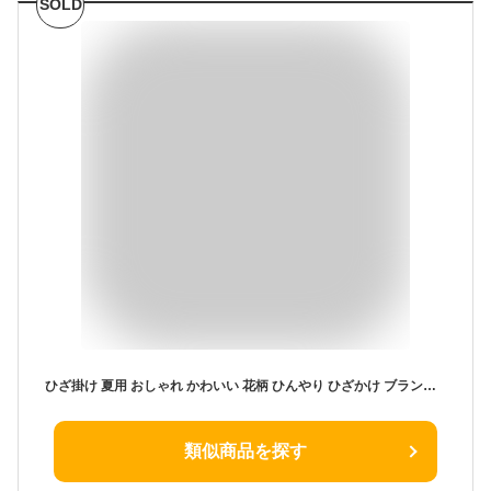
SOLD
ひざ掛け 夏用 おしゃれ かわいい 花柄 ひんやり ひざかけ ブランケット 北欧 ひんやりグッズ クール 接触冷感 膝掛け 冷房対策 ソメル 3way オフィス ボタン付 誕生日 ギフト対応 ラッピング プレゼント 暑さ対策
類似商品を探す