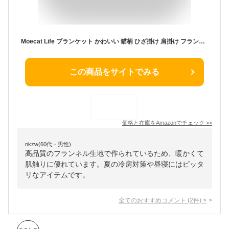
Moecat Life ブランケット かわいい 猫柄 ひざ掛け 肩掛け フランネル 毛布 お昼寝 防寒 冷房対策 四季通用 (ライトブルー, 100*75cm)
この商品をサイトでみる
価格と在庫を
Amazon
でチェック
>>
nkzw(60代・男性)
高品質のフランネル生地で作られているため、暖かくて
肌触りに優れています。夏の冷房対策や昼寝にはピッタ
リなアイテムです。
全てのおすすめコメント
(
2
件)
>