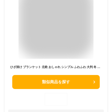
ひざ掛け ブランケット 北欧 おしゃれ シンプル ふわふわ 大判 冬 膝掛け 高級 質感 デスク オフィス 暖かい 洗える 夏用 100×150 送料無料
類似商品を探す