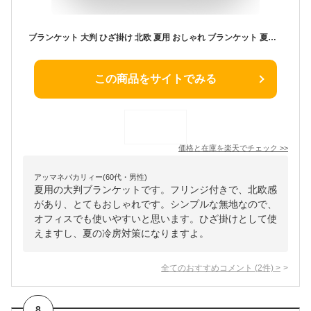
ブランケット 大判 ひざ掛け 北欧 夏用 おしゃれ ブランケット 夏毛布 シングル セミダブル ダブル シングル ロング タオルケット 敬老の日 冷房対策 ブランド マルチカバー オフィス 膝掛け カジュアル 夏 掛け布団 ベッドカバー 海外 布団カバー
この商品をサイトでみる
価格と在庫を
楽天
でチェック
>>
アッマネバカリィー(60代・男性)
夏用の大判ブランケットです。フリンジ付きで、北欧感
があり、とてもおしゃれです。シンプルな無地なので、
オフィスでも使いやすいと思います。ひざ掛けとして使
えますし、夏の冷房対策になりますよ。
全てのおすすめコメント
(
2
件)
>
8