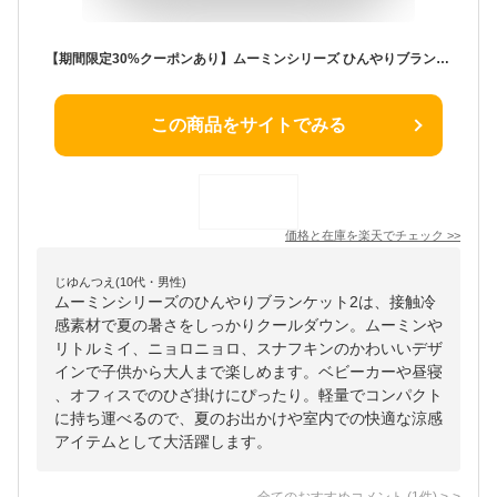
【期間限定30%クーポンあり】ムーミンシリーズ ひんやりブランケット2 MOOMIN ムーミン リトルミイ ニョロニョロ スナフキン 接触冷感 冷感 クール かわいい 子供 ベビー 赤ちゃん ベビーカー 昼寝 cool 夏用 サマー ひざ掛け ひざかけ オフィス ひんやり
この商品をサイトでみる
価格と在庫を
楽天
でチェック
>>
じゆんつえ(10代・男性)
ムーミンシリーズのひんやりブランケット2は、接触冷
感素材で夏の暑さをしっかりクールダウン。ムーミンや
リトルミイ、ニョロニョロ、スナフキンのかわいいデザ
インで子供から大人まで楽しめます。ベビーカーや昼寝
、オフィスでのひざ掛けにぴったり。軽量でコンパクト
に持ち運べるので、夏のお出かけや室内での快適な涼感
アイテムとして大活躍します。
全てのおすすめコメント
(
1
件)
>