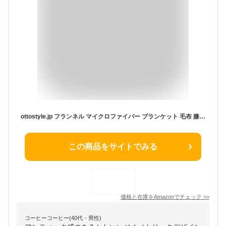
ottostyle.jp フランネル マイクロファイバー ブランケット 毛布 膝掛 ふわふわ フワッとやさしい肌触り ふんわり やわらか 可愛い 夏 冬 デスク オフィス リビング 寝室 ベッドルーム 事務 アウトドア キャンプ 軽量 おしゃれ 北欧 [100×140cm] [シェブロン/ベージュ]
この商品をサイトでみる
価格と在庫を
Amazon
でチェック
>>
コーヒーコーヒー(40代・男性)