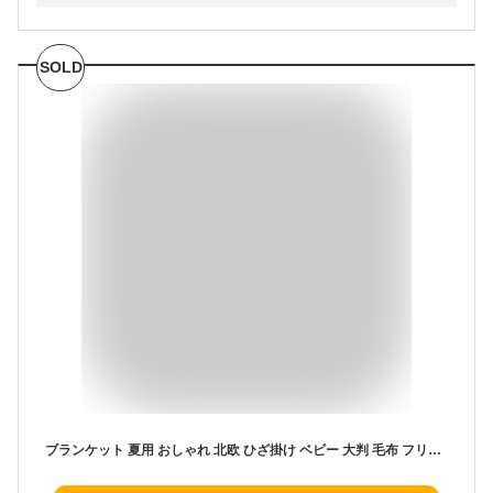
SOLD
ブランケット 夏用 おしゃれ 北欧 ひざ掛け ベビー 大判 毛布 フリンジ付き 通年 オールシーズン ふわふわ ギフト ソファーカバー 北欧風 タオルケット 冷房対策 プレゼント 可愛い オフィス 彼女 妻 ニットブランケット グレー イエロー 90×110