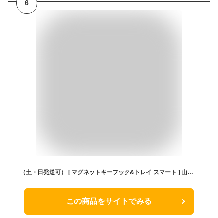
6
（土・日発送可） [ マグネットキーフック&トレイ スマート ] 山崎実業 公式 smart マグネット 2754 2755 ホワイト ブラック / 玄関収納 鍵 傘 引っ掛け 印鑑 小物収納 鍵掛け 玄関扉 玄関ドア 磁石 トレイ付き yamazaki JGS 最強配送 dej cpj 送料無料
この商品をサイトでみる