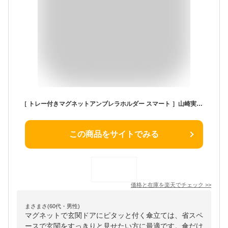
［ トレー付きマグネットアンブレラホルダー スマート ］山崎実業 収納 マグネット 玄関 傘立て 傘置き 玄関収納 磁石 玄関ドア 傘収納 傘 鍵 キーフック 小物収納 小物置き おしゃれ ハンギング傘立て yamazaki smart ブラック ホワイト 5041 5042 公式
この商品をサイトでみる
価格と在庫を
楽天
でチェック
>>
まさまさ(60代・男性)
マグネットで玄関ドアにピタッと付く傘立ては、省スペ
ースで玄関をすっきりと見せたい方に最適です。傘だけ