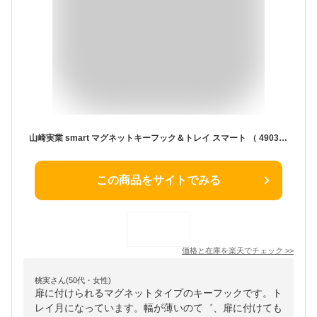
山崎実業 smart マグネットキーフック＆トレイ スマート （ 4903208027540 6連 275 鍵 鍵掛け 鍵収納 壁掛け 引っ掛け 小物入れ フック 玄関 収納 かぎ おしゃれ ホワイト ブラック 鍵入れ 玄関収納 ドア ）
この商品をサイトでみる
価格と在庫を
楽天
でチェック
>>
桃実さん(50代・女性)
扉に付けられるマグネットタイプのキーフックです。ト
レイ月になっています。幅が薄いのて゛、扉に付けても