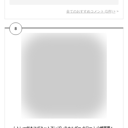
全てのおすすめコメント
(
1
件)
>
8
［ トレー付きマグネットアンブレラホルダー タワー ］山崎実業 tower 傘立て 傘置き マグネット コンパクト スリム マグネット収納 傘 引っ掛け 玄関収納 玄関 収納 磁石 玄関扉 玄関ドア 傘 長傘 折り畳み傘 フック タワーシリーズ 北欧 おしゃれ yamazaki 5685 5686