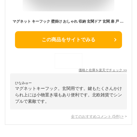
マグネット キーフック 壁掛け おしゃれ 収納 玄関ドア 玄関 扉 戸 北欧 鍵 かぎ 小物入れ 印鑑 ハンコ シンプル ホワイト ブラック 北欧雑貨 キーホルダー オフィス 山崎実業 2754 2755【ポイント5倍 送料無料】［ マグネットキーフック＆トレイ スマート ］ 公式
この商品をサイトでみる
価格と在庫を
楽天
でチェック
>>
ひなみゅー
マグネットキーフック。玄関用です。鍵もたくさんかけ
られ上には小物置き場もあり便利です。北欧雑貨でシン
プルで素敵です。
全てのおすすめコメント
(
5
件)
>