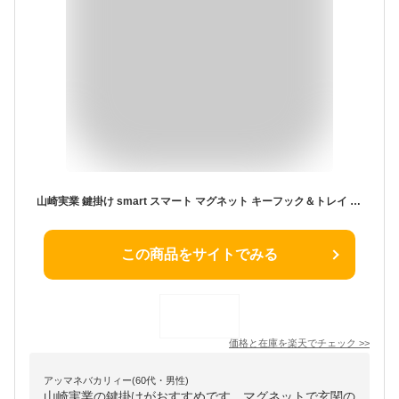
山崎実業 鍵掛け smart スマート マグネット キーフック＆トレイ カラー: ホワイト 2754 / ブラック 2755 ｜ 玄関 鍵 収納 カギ 磁石 ドア 小物 印鑑 壁掛け おしゃれ シンプル
この商品をサイトでみる
価格と在庫を
楽天
でチェック
>>
アッマネバカリィー(60代・男性)
山崎実業の鍵掛けがおすすめです。マグネットで玄関の