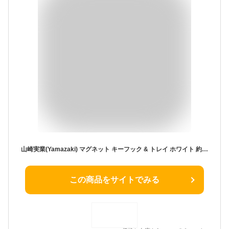
山崎実業(Yamazaki) マグネット キーフック & トレイ ホワイト 約W24.5×D4.5×H6cm スマート smart 玄関 エントランス 鍵 小物収納 2754
この商品をサイトでみる