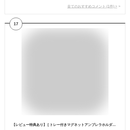
全てのおすすめコメント
(
1
件)
>
17
【レビュー特典あり】 [ トレー付きマグネットアンブレラホルダー スマート ] 山崎実業 マグネット 玄関 smart 磁石 フック 玄関収納 傘立て 吊り下げ収納 浮かせ収納 貼り付け収納 整理整頓 ドア収納 小物置き 傘たて 玄関 エントランス ホワイト 5041 ブラック 5042