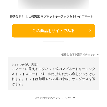
特典付き！ 【 山崎実業 マグネットキーフック＆トレイ スマート 】 smart マグネット キー フック 小物 収納 玄関 玄関収納 ドア 扉 磁石 小物置き 鍵 キーフック シンプル おしゃれ 印鑑 ハンコ 引っ掛ける 収納雑貨 スマート 2754 2755 白 黒 公式 ホワイト ブラック
この商品をサイトでみる
価格と在庫を
楽天
でチェック
>>
レオタン(60代・男性)
スマートに見えるマグネット式のマグネットキーフック
＆トレイスマートです。鍵や折りたたみ傘をひっかけら
れます。トレイは印鑑やペン等の小物、サングラスを置
けます。
全てのおすすめコメント（2件）