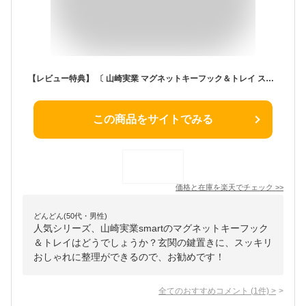
【レビュー特典】 〔 山崎実業 マグネットキーフック＆トレイ スマート 〕 smart 小物 収納 玄関 玄関収納 ドア 扉 磁石 小物置き 鍵 キーフック マグネット キー フック 印鑑 ハンコ 引っ掛ける 収納雑貨 シンプル おしゃれ スマート 2754 2755 公式 白 黒
この商品をサイトでみる
価格と在庫を
楽天
でチェック
>>
どんどん(50代・男性)
人気シリーズ、山崎実業smartのマグネットキーフック
＆トレイはどうでしょうか？玄関の鍵置きに、スッキリ
おしゃれに整理ができるので、お勧めです！
全てのおすすめコメント
(
1
件)
>