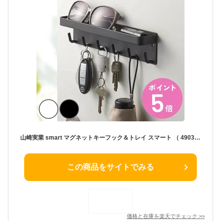
山崎実業 smart マグネットキーフック＆トレイ スマート （ 4903208027540 6連 275 鍵 鍵掛け 鍵収納 壁掛け 引っ掛け 小物入れ フック 玄関 収納 かぎ おしゃれ ホワイト ブラック 鍵入れ 玄関収納 ドア ）【3980円以上送料無料】
この商品をサイトでみる
価格と在庫を
楽天
でチェック
>>