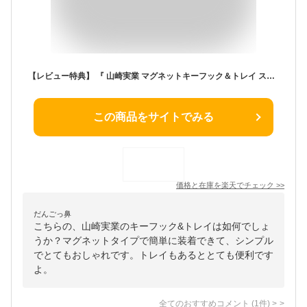
【レビュー特典】 『 山崎実業 マグネットキーフック＆トレイ スマート 』 smart 小物 収納 玄関 玄関収納 ドア 扉 磁石 小物置き 鍵 キーフック マグネット キー フック 印鑑 ハンコ 引っ掛ける 収納雑貨 シンプル おしゃれ スマート 2754 2755 公式 白 黒
この商品をサイトでみる
価格と在庫を
楽天
でチェック
>>
だんごっ鼻
こちらの、山崎実業のキーフック&トレイは如何でしょ
うか？マグネットタイプで簡単に装着できて、シンプル
でとてもおしゃれです。トレイもあるととても便利です
よ。
全てのおすすめコメント
(
1
件)
>