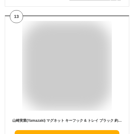
13
山崎実業(Yamazaki) マグネット キーフック & トレイ ブラック 約W24.5×D4.5×H6cm スマート smart 鍵 印鑑 収納 2755