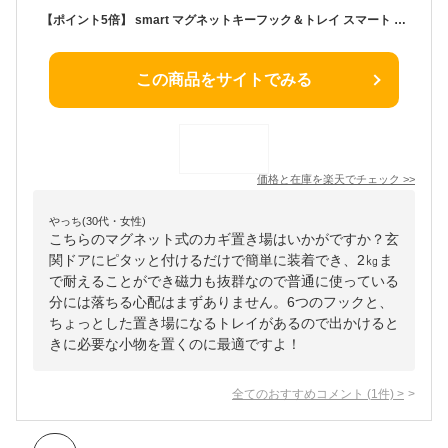
【ポイント5倍】 smart マグネットキーフック＆トレイ スマート ブラック 山崎実業 2755 マグネット キーフック 壁掛け おしゃれ 収納 玄関ドア 玄関 扉 戸 北欧 鍵 かぎ 小物入れ 印鑑 ハンコ シンプル 北欧雑貨 キーホルダー オフィス
この商品をサイトでみる
価格と在庫を
楽天
でチェック
>>
やっち(30代・女性)
こちらのマグネット式のカギ置き場はいかがですか？玄
関ドアにピタッと付けるだけで簡単に装着でき、2㎏ま
で耐えることができ磁力も抜群なので普通に使っている
分には落ちる心配はまずありません。6つのフックと、
ちょっとした置き場になるトレイがあるので出かけると
きに必要な小物を置くのに最適ですよ！
全てのおすすめコメント
(
1
件)
>