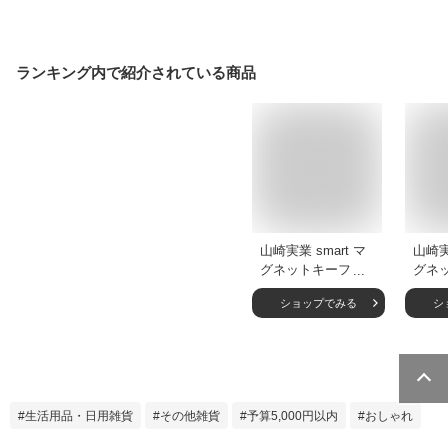
ランキング内で紹介されている商品
山崎実業 smart マ
山崎実
グネットキーフック
グネ
＆トレイ スマート
＆ト
ショップでみる
シ
（ 4903208027540
（ 49
6連 275 鍵 鍵掛け
6連 2
鍵収納 壁掛け 引っ
鍵収納
掛け 小物入れ フッ
掛け 
ク 玄関 収納 かぎ
ク 玄
おしゃれ ホワイト
おし
生活用品・日用雑貨
その他雑貨
予算5,000円以内
おしゃれ
ブラック 鍵入れ 玄
ブラッ
関収納 ドア ）
関収納