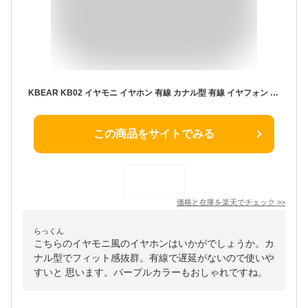
KBEAR KB02 イヤモニ イヤホン 有線 カナル型 有線 イヤフォン ゲーミングイヤホン インイヤーモニター 10mmベリリウムダイナミック/純粋な繊細な樹脂シェル/手磨きとオイルスプレー/骨伝導ユニットとHIFIイヤホンの完璧な組み合わせ/り
この商品をサイトでみる
価格と在庫を
楽天
でチェック
>>
らっくん
こちらのイヤモニ風のイヤホンはいかがでしょうか。カ
ナル型でフィット感抜群。有線で遅延がないので使いや
すいと 思います。パープルカラーもおしゃれですね。