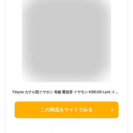
Yinyoo カナル型イヤホン 有線 重低音 イヤモン KBEAR Lark イヤホン 有線 モニター イヤホン イヤモニ カナル型 中華 イヤホン 2pinの銀メッキリケーブル対応 (緑 no microphone)
この商品をサイトでみる