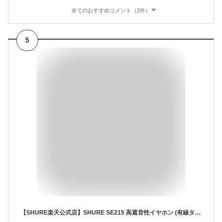
全てのおすすめコメント（2件）
5
【SHURE楽天公式店】SHURE SE215 高遮音性イヤホン (有線タイプ) カナル型 ゲーミング FPS クリア ブルー ブラック パープル イヤモニ MMCX プロ仕様 ゲーミングイヤホン シュア【国内正規品/メーカー保証2年】