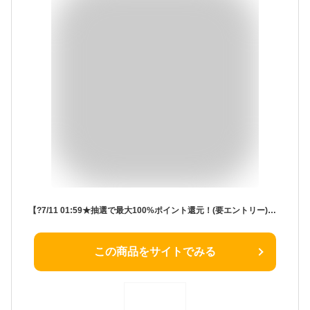
【?7/11 01:59★抽選で最大100%ポイント還元！(要エントリー)】Maestraudio MA910SB 4.4mm アクアブルー マエストローディオ バランス接続 有線イヤホン カナル型 耳掛け型 シュア掛け リケーブル対応 日本製 イヤホン 有線 イヤモニ IEM ハイレゾ ポーチ付属 ハート型
この商品をサイトでみる