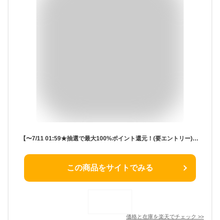
【〜7/11 01:59★抽選で最大100%ポイント還元！(要エントリー)】(お取り寄せ) KINERA キネラ IDUN Golden Blue&Black イヤホン カナル型 リケーブル対応 ハイブリッドドライバー イヤモニ IEM 【送料無料】
この商品をサイトでみる
価格と在庫を
楽天
でチェック
>>