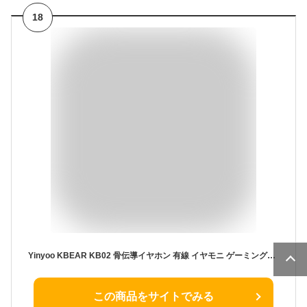
18
Yinyoo KBEAR KB02 骨伝導イヤホン 有線 イヤモニ ゲーミングイヤホン 有線 インイヤーモニター 10mmベリリウムダイナミック/純粋な繊細な樹脂シェル/手磨きとオイルスプレー/骨伝導ユニットとHIFIイヤホンの完璧な組み合わせ/りケーブル可能のデザイン 在宅勤務/配信/通勤/通学/スポ一ツ/音楽モニター用（ブルー）
この商品をサイトでみる