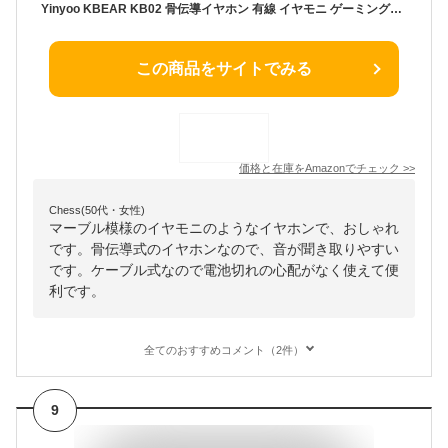
Yinyoo KBEAR KB02 骨伝導イヤホン 有線 イヤモニ ゲーミングイヤホン 有線 インイヤーモニター 10mmベリリウムダイナミック/純粋な繊細な樹脂シェル/手磨きとオイルスプレー/骨伝導ユニットとHIFIイヤホンの完璧な組み合わせ/りケーブル可能のデザイン 在宅勤務/配信/通勤/通学/スポ一ツ/音楽モニター用（ブラウン）
この商品をサイトでみる
価格と在庫を
Amazon
でチェック
>>
Chess(50代・女性)
マーブル模様のイヤモニのようなイヤホンで、おしゃれ
です。骨伝導式のイヤホンなので、音が聞き取りやすい
です。ケーブル式なので電池切れの心配がなく使えて便
利です。
全てのおすすめコメント（2件）
9