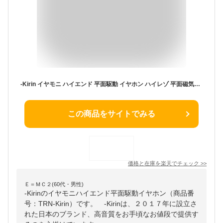
-Kirin イヤモニ ハイエンド 平面駆動 イヤホン ハイレゾ 平面磁気ドライバー モニターイヤホン アルミハウジング QDC脱着式ケーブル 2.5/3.5/4.4mm 交換式プラグ 高遮音性 IEM イヤーモニター カナル型 イアフォン 有線
この商品をサイトでみる
価格と在庫を
楽天
でチェック
>>
Ｅ＝ＭＣ２(60代・男性)
-Kirinのイヤモニハイエンド平面駆動イヤホン（商品番
号：TRN-Kirin）です。 -Kirinは、２０１７年に設立さ
れた日本のブランド、高音質をお手頃なお値段で提供す