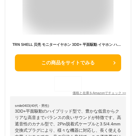
TRN SHELL 贝壳 モニターイヤホン 3DD+ 平面駆動 イヤホン ハイブリッド型 イヤーモニター IEM 中華 イヤモニ 高遮音性 カナル型 イアフォン 有線 3.5/4.4mm 交換式プラグ 2Pin脱着式ケーブル
この商品をサイトでみる
価格と在庫を
Amazon
でチェック
>>
smile0403(40代・男性)
3DD+平面駆動のハイブリッド型で、豊かな低音からク
リアな高音までバランスの良いサウンドが特徴です。高
遮音性のカナル型で、2Pin脱着式ケーブルと3.5/4.4mm
交換式プラグにより、様々な機器に対応し、長く使える