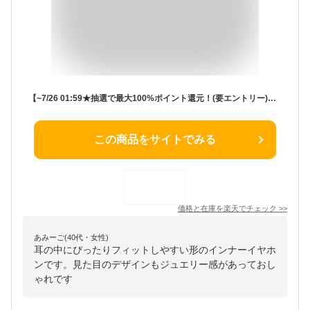
【~7/26 01:59★抽選で最大100%ポイント還元！(要エントリー)】Whizzer Kylin HE01 カナル型 イヤホン 有線 リケーブル対応 イヤモニ 【送料無料】
この商品をサイトでみる
価格と在庫を
楽天
でチェック
>>
あみーご(40代・女性)
耳の中にぴったりフィットしやすい形のインナーイヤホ
ンです。見た目のデザインもジュエリー感があっておし
ゃれです