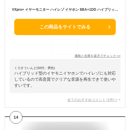
VXpro+ イヤーモニター ハイレゾ イヤホン 8BA+1DD ハイブリッド型 モニターイヤホン 高遮音性 IEM イヤモニ 有線 3.5mmジャック QDC脱着式ケーブル (ブラック)
この商品をサイトでみる
価格と在庫を
楽天
でチェック
>>
くろすういんど(50代・男性)
ハイブリッド型のイヤモニイヤホンでハイレゾにも対応
しているので高音質でクリアな音源を再生できて使いや
すいです。
全てのおすすめコメント
(
1
件)
>
14