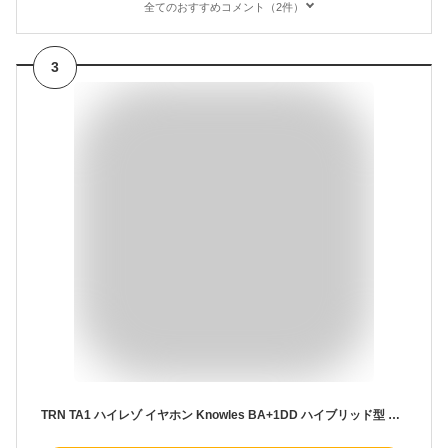
全てのおすすめコメント（2件）
3
TRN TA1 ハイレゾ イヤホン Knowles BA+1DD ハイブリッド型 インイヤーモニター 金属ハウジング MMCX脱着式ケーブル 3.5mmプラグ 高遮音性 IEM モニターイヤホン イヤモニ 有線 (マイク無し)