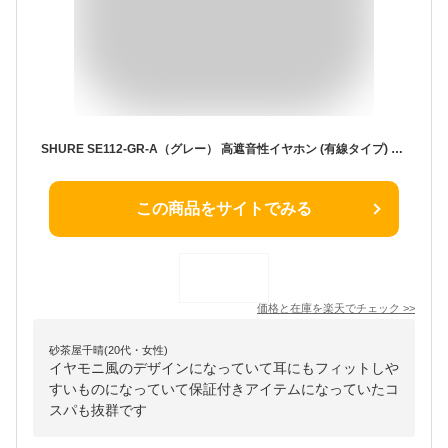
SHURE SE112-GR-A（グレー） 高遮音性イヤホン (有線タイプ) イヤフォン ゲーミング 3.5mmステレオミニプラグ対応 高級 カナル型 有線 レコーディング イヤモニ プロ仕様 遮音 シュア【国内正規品/メーカー保証2年】
この商品をサイトでみる
価格と在庫を
楽天
でチェック
>>
砂茶屋千晴(20代・女性)
イヤモニ風のデザインになっていて耳にもフィットしや
すいものになっていて保証付きアイテムになっていたコ
スパも抜群です