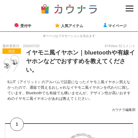
受付中
人気アイテム
マイページ
本ページはプロモーションを含みます
最終更新日：2026/07/20
674
View
32
コメント
決定
イヤモニ風イヤホン｜bluetoothや有線イ
ヤホンなどでおすすめを教えてくださ
い。
ILLIT（アイリット）のアルバムで話題になったイヤモニ風イヤホン買えな
かったので、通販で買えるおしゃれなイヤモニ風イヤホンを代わりに探し
ています。Bluetoothでも有線でも構いませんが、デザイン性が高いおすす
めのイヤモニ風イヤホンがあれば教えてください。
カウナラ編集部
1