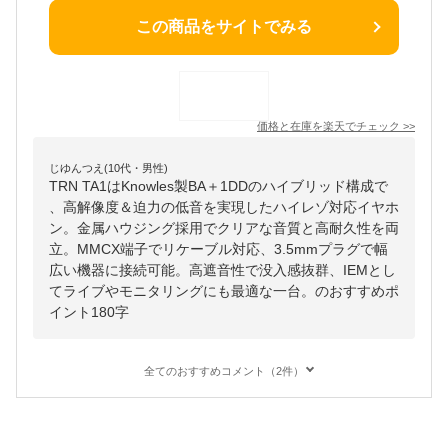
この商品をサイトでみる
価格と在庫を
楽天
でチェック
>>
じゆんつえ(10代・男性)
TRN TA1はKnowles製BA＋1DDのハイブリッド構成で
、高解像度＆迫力の低音を実現したハイレゾ対応イヤホ
ン。金属ハウジング採用でクリアな音質と高耐久性を両
立。MMCX端子でリケーブル対応、3.5mmプラグで幅
広い機器に接続可能。高遮音性で没入感抜群、IEMとし
てライブやモニタリングにも最適な一台。のおすすめポ
イント180字
全てのおすすめコメント（2件）