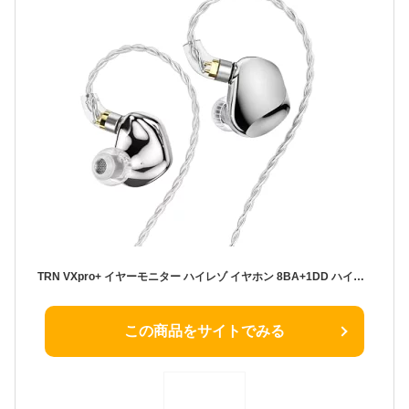
TRN VXpro+ イヤーモニター ハイレゾ イヤホン 8BA+1DD ハイブリッド型 モニターイヤホン 高遮音性 IEM イヤモニ 有線 3.5mmジャック QDC脱着式ケーブル (シルバー)
この商品をサイトでみる