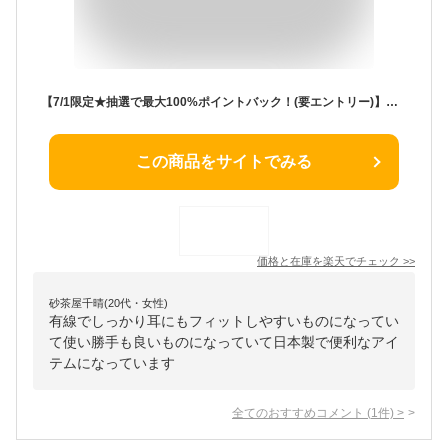
【7/1限定★抽選で最大100%ポイントバック！(要エントリー)】Maestraudio MA910SB 4.4mm スモークグレー マエストローディオ バランス接続 有線イヤホン カナル型 耳掛け型 シュア掛け リケーブル対応 日本製 イヤホン 有線 イヤモニ IEM ハイレゾ ポーチ付属 ハート型
この商品をサイトでみる
価格と在庫を
楽天
でチェック
>>
砂茶屋千晴(20代・女性)
有線でしっかり耳にもフィットしやすいものになってい
て使い勝手も良いものになっていて日本製で便利なアイ
テムになっています
全てのおすすめコメント
(
1
件)
>