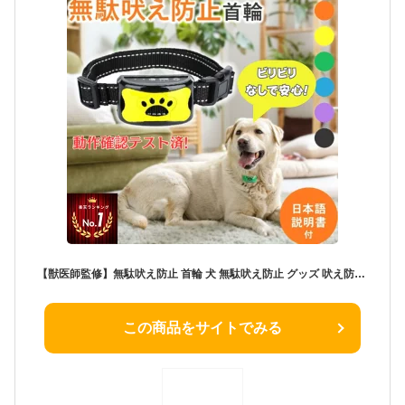
【獣医師監修】無駄吠え防止 首輪 犬 無駄吠え防止 グッズ 吠え防止 振動 無駄ぼえ しつけ首輪 犬 吠える 鳴き声 ビープ音 バークコントローラー
この商品をサイトでみる