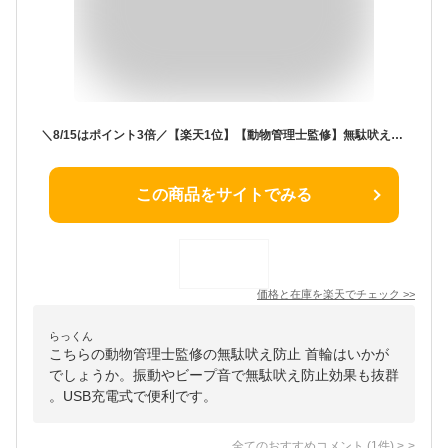
＼8/15はポイント3倍／【楽天1位】【動物管理士監修】無駄吠え防止 首輪 犬 振動 静電 無駄ぼえ 吠え防止 バークコントローラー ビープ音 グッズ 鳴き声対策 自動訓練 しつけ首輪 USB充電式 躾 ムダ吠え むだ吠え しつけ トレーニング 愛犬 犬の躾 訓練用
この商品をサイトでみる
価格と在庫を
楽天
でチェック
>>
らっくん
こちらの動物管理士監修の無駄吠え防止 首輪はいかが
でしょうか。振動やビープ音で無駄吠え防止効果も抜群
。USB充電式で便利です。
全てのおすすめコメント
(
1
件)
>