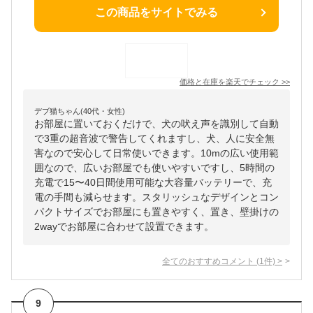
この商品をサイトでみる
価格と在庫を
楽天
でチェック
>>
デブ猫ちゃん(40代・女性)
お部屋に置いておくだけで、犬の吠え声を識別して自動
で3重の超音波で警告してくれますし、犬、人に安全無
害なので安心して日常使いできます。10mの広い使用範
囲なので、広いお部屋でも使いやすいですし、5時間の
充電で15〜40日間使用可能な大容量バッテリーで、充
電の手間も減らせます。スタリッシュなデザインとコン
パクトサイズでお部屋にも置きやすく、置き、壁掛けの
2wayでお部屋に合わせて設置できます。
全てのおすすめコメント
(
1
件)
>
9