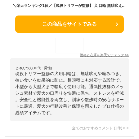
＼楽天ランキング1位／【現役トリマーが監修】 犬 口輪 無駄吠え防止グッズ 犬 マズル 口輪 犬用口和 長頭種犬 口輪 長頭種 犬の口輪 無駄吠え 噛みつき 拾い食い防止 小型犬 大型犬 中型犬 マスク メッシュ 犬用訓練用品 快適 通気性 犬の口 保護
この商品をサイトでみる
価格と在庫を
楽天
でチェック
>>
じゆんつえ(10代・男性)
現役トリマー監修の犬用口輪は、無駄吠えや噛みつき、
拾い食いを効果的に防止。長頭種にも対応する設計で、
小型から大型犬まで幅広く使用可能。通気性抜群のメッ
シュ素材で愛犬の口周りを快適に保ち、ストレスを軽減
。安全性と機能性を両立し、訓練や散歩時の安心サポー
トに最適。愛犬の行動改善と保護を両立したプロ仕様の
必須アイテムです。
全てのおすすめコメント
(
1
件)
>