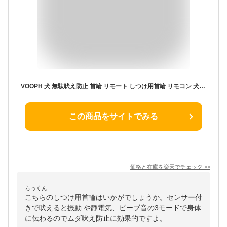
VOOPH 犬 無駄吠え防止 首輪 リモート しつけ用首輪 リモコン 犬用おもちゃ付き 吠え防止グッズ 自動センサー 2WAY 訓練しつけ首輪 遠隔訓練 usb充電 リモコンタイプ 安全 有効 噛み癖 無駄吠え改善 むだぼえ防止グッズ IP67防水 振動 静電気ビーブ音3つモード
この商品をサイトでみる
価格と在庫を
楽天
でチェック
>>
らっくん
こちらのしつけ用首輪はいかがでしょうか。センサー付
きで吠えると振動 や静電気、ビーブ音の3モードで身体
に伝わるのでムダ吠え防止に効果的ですよ。