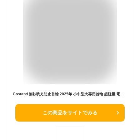
Costand 無駄吠え防止首輪 2025年 小中型犬専用首輪 超軽量 電流ショック不使用 安全 安心 全自動 7段階ピーの音&振動 生活防水 日本語説明書付き（オレンジ）
この商品をサイトでみる