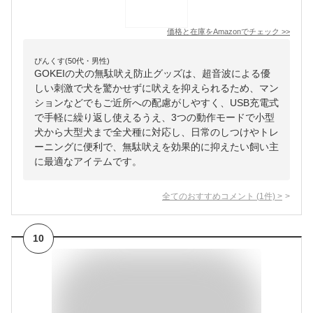
価格と在庫を
Amazon
でチェック
>>
ぴんくす(50代・男性)
GOKEIの犬の無駄吠え防止グッズは、超音波による優
しい刺激で犬を驚かせずに吠えを抑えられるため、マン
ションなどでもご近所への配慮がしやすく、USB充電式
で手軽に繰り返し使えるうえ、3つの動作モードで小型
犬から大型犬まで全犬種に対応し、日常のしつけやトレ
ーニングに便利で、無駄吠えを効果的に抑えたい飼い主
に最適なアイテムです。
全てのおすすめコメント
(
1
件)
>
10