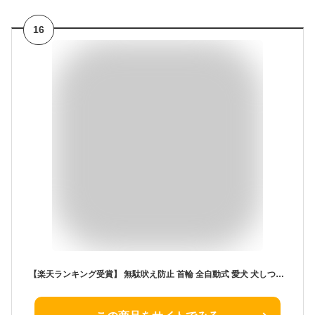
16
【楽天ランキング受賞】 無駄吠え防止 首輪 全自動式 愛犬 犬しつけ IP67防水 充電式 安全 訓練用 7段階センサー LCDディスプレー 小型犬 中型犬 大型犬 送料無料 BOEMUUDA