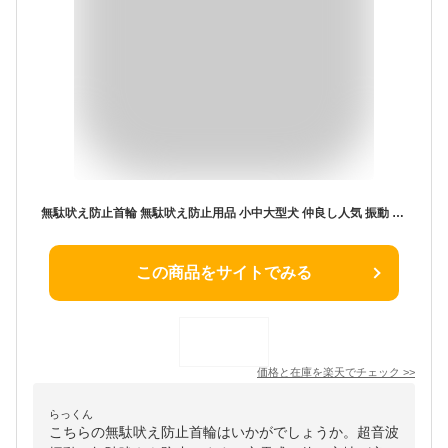
無駄吠え防止首輪 無駄吠え防止用品 小中大型犬 仲良し人気 振動 犬 大型犬 子犬 自動 無駄吠え防止グッズ バークコントローラー 超音波 マルチーズ 首輪 犬 しつけ 首輪 無駄吠え防止 無駄吠え防止器具 チワワ 音 犬吠え防止グッズ 犬吠え防止グッズ電気 充電式
この商品をサイトでみる
価格と在庫を
楽天
でチェック
>>
らっくん
こちらの無駄吠え防止首輪はいかがでしょうか。超音波