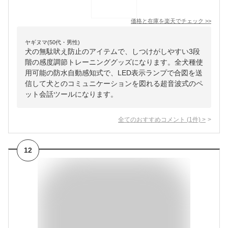
価格と在庫を
楽天
でチェック
>>
ヤギヌマ(50代・男性)
犬の無駄吠え防止のアイテムで、しつけがしやすい3段
階の感度調節トレーニンググッズになります。全犬種使
用可能の防水自動感知式で、LED表示ランプで合図を送
信して犬とのコミュニケーションを図れる超音波式のペ
ット会話ツールになります。
全てのおすすめコメント
(
1
件)
>
12