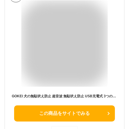
GOKEI 犬の無駄吠え防止 超音波 無駄吠え防止 USB充電式 3つの動作モード 全犬種対応 犬吠え防止グッズ 犬 ほえる 防止 訓練器具 吠え防止 トレーニング 無駄吠えグッズ 小型犬 中型犬 大型犬 しつけ用品 ホワイト
この商品をサイトでみる