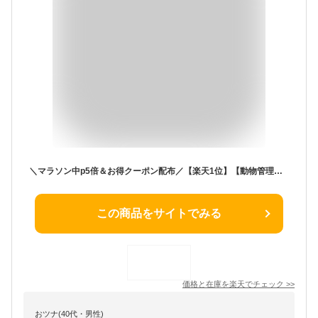
＼マラソン中p5倍＆お得クーポン配布／【楽天1位】【動物管理士監修】無駄吠え防止 首輪 犬 無駄ぼえ防止 グッズ バークコントローラー 振動 吠え防止 ビープ音 鳴き声対策 自動訓練 しつけ首輪 USB充電式 躾 ムダ吠え むだ吠え しつけ トレーニング 愛犬 犬の躾 訓練用
この商品をサイトでみる
価格と在庫を
楽天
でチェック
>>
おツナ(40代・男性)