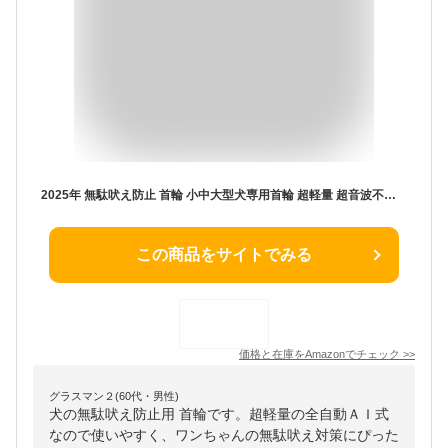
2025年 無駄吠え防止 首輪 小中大型犬専用首輪 超軽量 超音波不使用 全自動AI式首輪 無駄吠え防止器具 犬しつけ IP67防水 USB充電式 8段階の感度調整+4つのモードセンサー日本語取扱説明書
この商品をサイトでみる
価格と在庫を
Amazon
でチェック
>>
グラスマン２(60代・男性)
犬の無駄吠え防止用 首輪です。超軽量の全自動ＡＩ式
なので使いやすく、ワンちゃんの無駄吠え対策にぴった