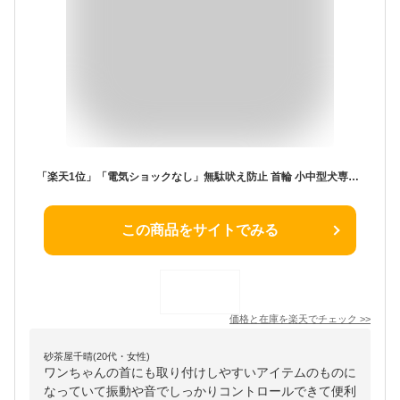
「楽天1位」「電気ショックなし」無駄吠え防止 首輪 小中型犬専用首輪 犬むだぼえ防止首輪 40g超軽量 全自動式首輪 無駄吠え防止器具 犬しつけ IP67防水 USB充電式 7段階ピーの音&振動 センサー
この商品をサイトでみる
価格と在庫を
楽天
でチェック
>>
砂茶屋千晴(20代・女性)
ワンちゃんの首にも取り付けしやすいアイテムのものに
なっていて振動や音でしっかりコントロールできて便利