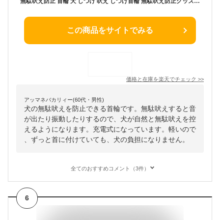
無駄吠え防止 首輪 犬 しつけ 吠え しつけ首輪 無駄吠え防止グッズTRADELINE 振動 トレーニング 充電式 調節可能 軽量 鳴き声対策 犬の無駄吠え防止 無駄吠え防止器 小型犬 中型犬 大型犬 対策グッズ 吠え防止 ペット アラート
この商品をサイトでみる
価格と在庫を
楽天
でチェック
>>
アッマネバカリィー(60代・男性)
犬の無駄吠えを防止できる首輪です。無駄吠えすると音
が出たり振動したりするので、犬が自然と無駄吠えを控
えるようになります。充電式になっています。軽いので
、ずっと首に付けていても、犬の負担になりません。
全てのおすすめコメント（3件）
6