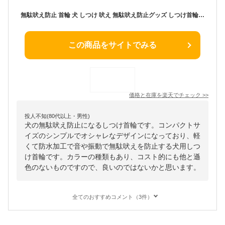
無駄吠え防止 首輪 犬 しつけ 吠え 無駄吠え防止グッズ しつけ首輪 振動 犬の無駄吠え防止 無駄吠え防止器 小型犬 中型犬 大型犬 対策グッズ 吠える防止 吠え防止 ペット アラート しつけ用品 ビープ音 バークコントローラー グッズ 愛犬
この商品をサイトでみる
価格と在庫を
楽天
でチェック
>>
投人不知(80代以上・男性)
犬の無駄吠え防止になるしつけ首輪です。コンパクトサ
イズのシンプルでオシャレなデザインになっており、軽
くて防水加工で音や振動で無駄吠えを防止する犬用しつ
け首輪です。カラーの種類もあり、コスト的にも他と遜
色のないものですので、良いのではないかと思います。
全てのおすすめコメント（3件）