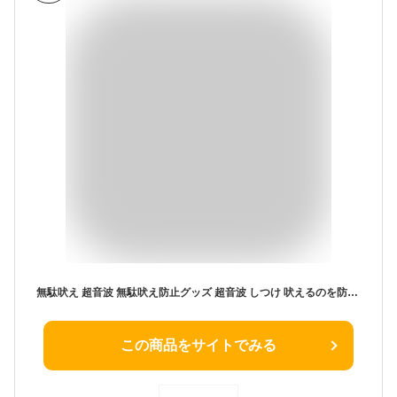
無駄吠え 超音波 無駄吠え防止グッズ 超音波 しつけ 吠えるのを防止 犬用 3段階の感度調節 LED 表示ランプ 全犬種使用可能トレーニング 防水 自動感知 防止機器 しつけ用品 日本語取扱説明書付き 電池付き 送料無料
この商品をサイトでみる