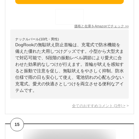
価格と在庫を
Amazon
でチェック
>>
ナックルバール(10代・男性)
DogRookの無駄吠え防止首輪は、充電式で防水機能を
備えた優れた犬用しつけグッズです。小型から大型犬ま
で対応可能で、5段階の振動レベル調節により愛犬に合
わせた効果的なしつけが行えます。首輪が吠えを感知す
ると振動で注意を促し、無駄吠えをやさしく抑制。防水
仕様で雨の日も安心して使え、電池切れの心配も少ない
充電式。愛犬の快適さとしつけを両立させる便利なアイ
テムです。
全てのおすすめコメント
(
1
件)
>
15