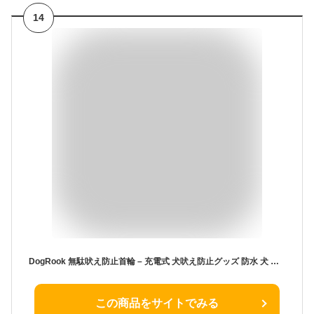
14
DogRook 無駄吠え防止首輪 – 充電式 犬吠え防止グッズ 防水 犬 振動 首輪 小・中・大型犬用 5段階調節 むだぼえ防止グッズ 犬 しつけ 犬 吠え防止
この商品をサイトでみる