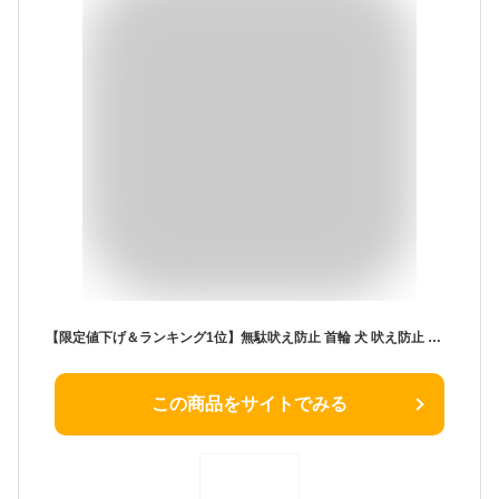
【限定値下げ＆ランキング1位】無駄吠え防止 首輪 犬 吠え防止 しつけ 全自動式 防水 振動 電気 充電式 安全 訓練 7段階センサー ディスプレイ 小型 中型 大型 むだぼえ 無駄吠え防止用品 日本語説明書
この商品をサイトでみる