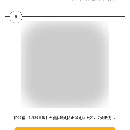
8
【P10倍！8月20日迄】犬 無駄吠え防止 吠え防止グッズ 犬 吠える対策 3重超音波 自動発信 3段階感度調節 安全無害 防水 全種類犬使用 犬の鳴き声を感知して 安眠妨害 夜泣き対策 室内 屋外 防音 対策 USB充電 アンチ吠え装置