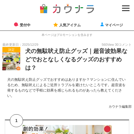
受付中
人気アイテム
マイページ
本ページはプロモーションを含みます
最終更新日：2025/12/29
560
View
30
コメント
決定
犬の無駄吠え防止グッズ｜超音波効果な
どでおとなしくなるグッズのおすすめ
は？
犬の無駄吠え防止グッズでおすすめはありますか？マンションに住んでい
るため、無駄吠えによるご近所トラブルを避けたいところです。超音波を
発するものなどで手軽に効果を感じられるものがあったら教えてくださ
い。
カウナラ編集部
1