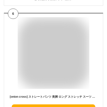
6
[onion cross] ストレートパンツ 美脚 ロング ストレッチ スーツ オフィス カジュアル ビジネス OL 通勤 ビジネスパンツ レディース (L, ブラック)