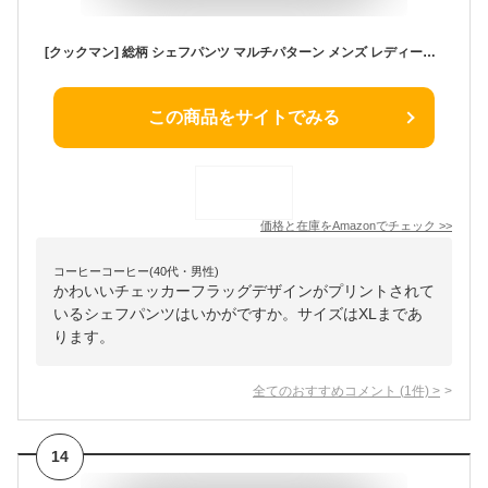
[クックマン] 総柄 シェフパンツ マルチパターン メンズ レディース シェフパン ペイズリー チェッカー ボーダー メキシコ スプラッシュ ウエストゴム (JP, アルファベット, S, Checker Brown)
この商品をサイトでみる
価格と在庫を
Amazon
でチェック
>>
コーヒーコーヒー(40代・男性)
かわいいチェッカーフラッグデザインがプリントされて
いるシェフパンツはいかがですか。サイズはXLまであ
ります。
全てのおすすめコメント
(
1
件)
>
14