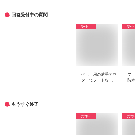
回答受付中の質問
受付中
受付
ベビー用の薄手アウ
ブ
ターでフードなしの
防
おすすめを教えてく
ラ
ださい。
め
い
もうすぐ終了
受付中
受付