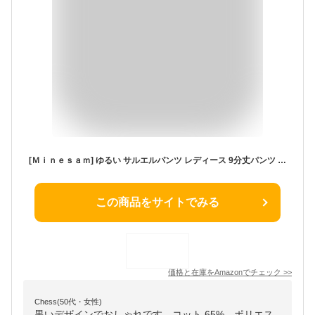
[Ｍｉｎｅｓａｍ] ゆるい サルエルパンツ レディース 9分丈パンツ 夏 ワイドパンツ ゆったり ポケット付き 長ズボン シンプル 春夏秋 (ブラック,L)
この商品をサイトでみる
価格と在庫を
Amazon
でチェック
>>
Chess(50代・女性)
黒いデザインでおしゃれです。コット 65%、ポリエス