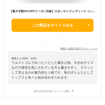
【最大半額50%OFFクーポン対象】大きいサイズ レディース コットンシェフパンツ ボトムス ツイル パンツ ゆったり イージー チノパン リラックス ウエストゴム 美シルエット 無地 ビッグサイズ 韓国ファッション L LL 3L 4L _0305
この商品をサイトでみる
価格と在庫を
楽天
でチェック
>>
桃実さん(50代・女性)
ウエストゴムでゆったりとした履き心地、大きめサイズ
なので体型を気にされている方も履きやすく、スラッと
して見えるのが魅力的な１枚です。秋のボトムスとして
トップスと色々と組み合わせられます。
全てのおすすめコメント（2件）