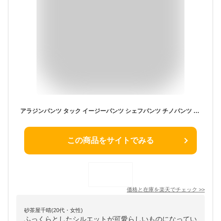
アラジンパンツ タック イージーパンツ シェフパンツ チノパンツ ツイル ワイド ボトムス アラジン シェフ サルエル パンツ ロングパンツ レディース 大きいサイズ 高見え 楽ちん ゆったり 体型カバー きれいめ バルーン カジュアル キャンプ 大人女子 コットン 春 夏 秋
この商品をサイトでみる
価格と在庫を
楽天
でチェック
>>
砂茶屋千晴(20代・女性)
ふっくらとしたシルエットが可愛らしいものになってい