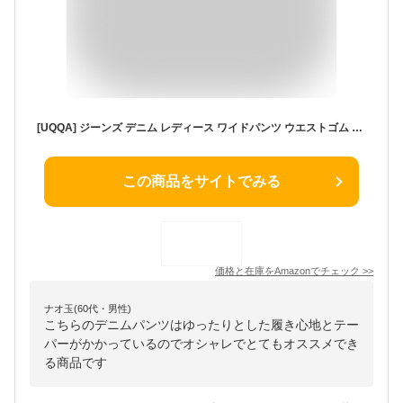
[UQQA] ジーンズ デニム レディース ワイドパンツ ウエストゴム ゆったり 【快適素材】 9分丈 夏 体系カバー 着痩せ カワイイ レディースワイドパンツ春物 ブルー L
この商品をサイトでみる
価格と在庫を
Amazon
でチェック
>>
ナオ玉(60代・男性)
こちらのデニムパンツはゆったりとした履き心地とテー
パーがかかっているのでオシャレでとてもオススメでき
る商品です