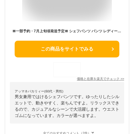
〓一部予約・7月上旬頃発送予定〓 シェフパンツ パンツ レディース メンズ ユニセックス 男女兼用 ゆったり 大きいサイズ 高身長 リラックス ウエストゴム 秋 冬 春 夏 イージーパンツ ズボン ボトムス デニム チェック 綿麻 無地 トールサイズ
この商品をサイトでみる
価格と在庫を
楽天
でチェック
>>
アッマネバカリィー(60代・男性)
男女兼用ではけるシェフパンツです。ゆったりしたシル
エットで、動きやすく、楽ちんですよ。リラックスでき
るので、カジュアルなシーンで大活躍します。ウエスト
ゴムになっています。カラーが選べますよ。
全てのおすすめコメント（2件）