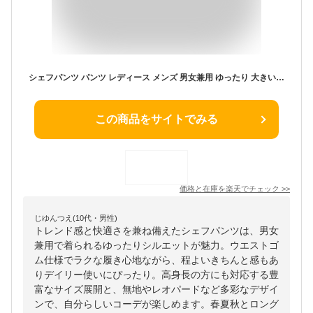
シェフパンツ パンツ レディース メンズ 男女兼用 ゆったり 大きいサイズ 高身長 ウエストゴム 春 夏 秋 イージーパンツ ボトムス チノパン ベージュ 白 ズボン レオパード 無地 おしゃれ 20代/30代/40代
この商品をサイトでみる
価格と在庫を
楽天
でチェック
>>
じゆんつえ(10代・男性)
トレンド感と快適さを兼ね備えたシェフパンツは、男女
兼用で着られるゆったりシルエットが魅力。ウエストゴ
ム仕様でラクな履き心地ながら、程よいきちんと感もあ
りデイリー使いにぴったり。高身長の方にも対応する豊
富なサイズ展開と、無地やレオパードなど多彩なデザイ
ンで、自分らしいコーデが楽しめます。春夏秋とロング