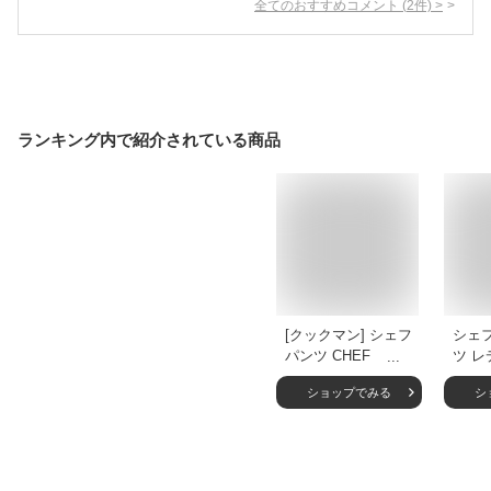
全てのおすすめコメント
(
2
件)
>
ランキング内で紹介されている商品
[クックマン] シェフ
シェ
パンツ CHEF
ツ レ
PANTS メンズ レデ
ズ 男
ショップでみる
シ
ィース ユニセック
り 大
ス M オリーブグリ
身長
ーン
春 夏
ンツ 
パン 