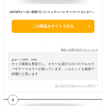
[3978円クーポン利用で] パンツ レディース テーパード センタープレス ストレート シェフパンツ イージーパンツ きれいめ 通勤 入学式 フォーマル オフィス ウエストゴム カジュアル オールシーズン アンサンブル [190723]M0
この商品をサイトでみる
価格と在庫を
楽天
でチェック
>>
あみーご(40代・女性)
サイズ展開も豊富だし、カラーも流行りのパステルカラ
ーやアースカラーが揃っています。シルエットも細身で
綺麗だと思います
全てのおすすめコメント
(
1
件)
>
9