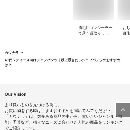
眉毛用コンシーラー
お
で薄く縁取りしやす
御
いプチプラなどのお
や
すすめを教えてくだ
ャ
さい
て
カウナラ
は
40代レディース向けシェフパンツ｜秋に履きたいシェフパンツのおすすめ
は？
Our Vision
より良いものを見つける為に。
お買い物をする時は、まずおすすめを聞いてみてください。
「カウナラ」は、数多ある商品の中から、買いたいジャンル・機
能・予算など、様々なニーズに合わせた人気の商品をランキング
でご紹介します。