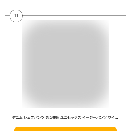
11
デニム シェフパンツ 男女兼用 ユニセックス イージーパンツ ワイドパンツ テーパードパンツ ワイドテーパード ウエストゴム ウエスト紐付き アンクル丈 ストレッチ カラー チノ ワイド シェフパンツ レディース S M L LL 2L 3L 股下68cm 大きいサイズ