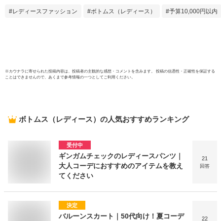
ボン 
レディースファッション
ボトムス（レディース）
予算10,000円以内
地 お
代/30
※
カウナラ
に寄せられた投稿内容は、投稿者の主観的な感想・コメントを含みます。 投稿の信憑性・正確性を保証する
ことはできませんので、あくまで参考情報の一つとしてご利用ください。
ボトムス（レディース）
の人気おすすめランキング
受付中
ギンガムチェックのレディースパンツ｜
21
大人コーデにおすすめのアイテムを教え
回答
てください
決定
バルーンスカート｜50代向け！夏コーデ
22