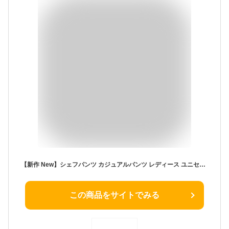
【新作 New】シェフパンツ カジュアルパンツ レディース ユニセックス ボトムス ゆったりサイズ 春 夏 秋 冬 オールシーズン 美脚 楽チン 綿 コットン
この商品をサイトでみる