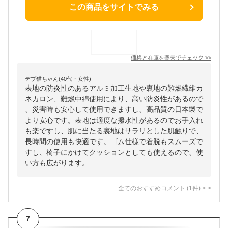
この商品をサイトでみる
価格と在庫を
楽天
でチェック
>>
デブ猫ちゃん(40代・女性)
表地の防炎性のあるアルミ加工生地や裏地の難燃繊維カ
ネカロン、難燃中綿使用により、高い防炎性があるので
、災害時も安心して使用できますし、高品質の日本製で
より安心です。表地は適度な撥水性があるのでお手入れ
も楽ですし、肌に当たる裏地はサラリとした肌触りで、
長時間の使用も快適です。ゴム仕様で着脱もスムーズで
すし、椅子にかけてクッションとしても使えるので、使
い方も広がります。
全てのおすすめコメント
(
1
件)
>
7