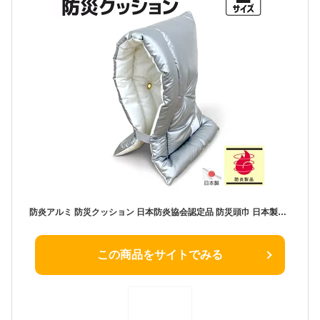
防炎アルミ 防災クッション 日本防炎協会認定品 防災頭巾 日本製洗える ゴム付き 燃えにくい 防炎製品 アルミニウム加工 難燃わた入り カネカロン(R) スーパーエクスター(R) 大人用 子供用 防災用品 防災グッズ 災害 避難 背もたれ クッション 国産
この商品をサイトでみる