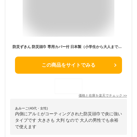
防災ずきん 防災頭巾 専用カバー付 日本製（小学生から大人まで）デニム柄 Lサイズ 防災クッション（約30×46cm） 防災クッション 小学生 大人 防災グッズ
この商品をサイトでみる
価格と在庫を
楽天
でチェック
>>
あみーご(40代・女性)
内側にアルミがコーティングされた防災頭巾で炎に強い
タイプです 大きさも 大判 なので 大人の男性でも余裕
で使えます