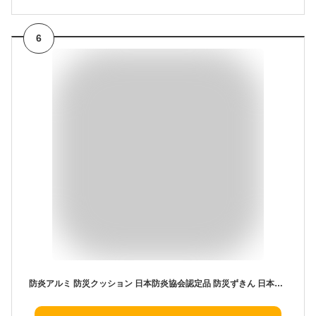
6
防炎アルミ 防災クッション 日本防炎協会認定品 防災ずきん 日本製防災頭巾 洗える 難燃わた 防炎加工 燃えにくい アルミニウム加工 カネカロン(R) スーパーエクスター(R) 大人用 子供用 防災用品 防災グッズ 災害 地震 避難 地震対策 災害対策 防災対策 入学 新学期