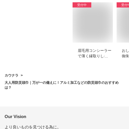
受付中
受付
眉毛用コンシーラー
お
で薄く縁取りしやす
御
いプチプラなどのお
や
すすめを教えてくだ
ャ
さい
て
カウナラ
は
大人用防災頭巾｜万が一の備えに！アルミ加工などの防災頭巾のおすすめ
は？
Our Vision
より良いものを見つける為に。