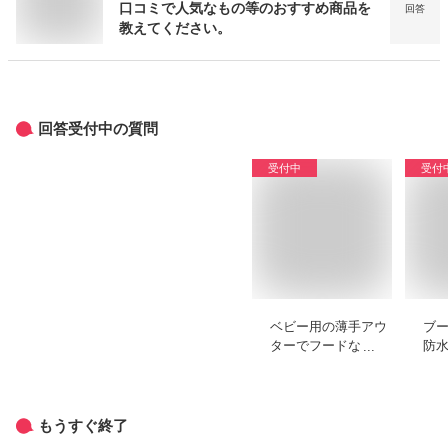
口コミで人気なもの等のおすすめ商品を
回答
教えてください。
回答受付中の質問
受付中
受付
ベビー用の薄手アウ
ブ
ターでフードなしの
防
おすすめを教えてく
ラ
ださい。
め
い
もうすぐ終了