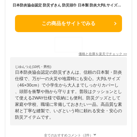
日本防炎協会認定 防災ずきん 防災頭巾 日本製 防炎大判Lサイズ（小学生から大人まで）46×30cm 防災クッション 防災頭巾 小学生 大人 防災グッズ
この商品をサイトでみる
価格と在庫を
楽天
でチェック
>>
じゆんつえ(10代・男性)
日本防炎協会認定の防災ずきんは、信頼の日本製・防炎
仕様で、万が一の火災や地震時にも安心。大判Lサイズ
（46×30cm）で小学生から大人までしっかりカバーし
、頭部を衝撃や熱から守ります。普段はクッションとし
て使える2WAY仕様で収納にも便利。防災グッズとして
家庭や学校、職場に常備しておきたい一品。高品質な素
材と丁寧な縫製で、いざという時に頼れる安全・安心の
防災アイテムです。
全てのおすすめコメント（2件）