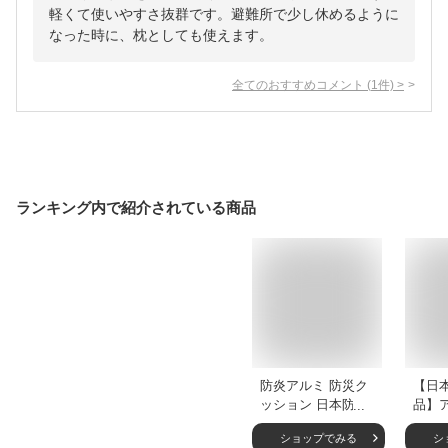
軽くて使いやすさ抜群です。避難所で少し休めるように
なった時に、枕としても使えます。
全てのおすすめコメント
(
1
件)
>
ランキング内で紹介されている商品
防炎アルミ 防災ク
【日
ッション 日本防炎
品】
協会認定品 防災頭
ション
ショップでみる
シ
巾 日本製洗える ゴ
30×4