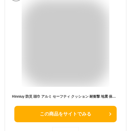
Hinniuy 防災 頭巾 アルミ セーフティ クッション 耐衝撃 地震 保護 防火 耐熱 トップカバー セット 学校 用品 避難 用 震災 対策 防災グッズ 大人 子供 兼用
この商品をサイトでみる