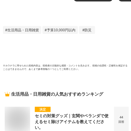
ム付き 燃えにくい
ん 防
防炎製品 アルミニ
品 大
ウム加工 難燃わた
中学校
入り カネカロン(R)
防炎
スーパーエクスター
難訓練
生活用品・日用雑貨
予算10,000円以内
防災
(R) 大人用 子供用
防 ア
防災用品 防災グッ
クッシ
ズ 災害 避難 背もた
性 女
れ クッション 国産
納 日
ズ 
※
カウナラ
に寄せられた投稿内容は、投稿者の主観的な感想・コメントを含みます。 投稿の信憑性・正確性を保証する
ことはできませんので、あくまで参考情報の一つとしてご利用ください。
生活用品・日用雑貨
の人気おすすめランキング
決定
セミの対策グッズ｜玄関やベランダで使
44
えるセミ除けアイテムを教えてくださ
回答
い。