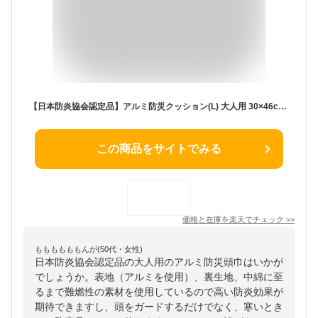
【日本防炎協会認定品】アルミ防災クッション(L) 大人用 30×46cm | 防災ずきん 防災頭巾 防災用品 大人用 会社 法人 中学校 中学生 日本防炎協会認定品 避難訓練 防災訓練 消防 アルミ 断熱 防炎 クッション 火災 男性 女性 背もたれ 収納 日本 日本製 メンズ レディース
この商品をサイトでみる
価格と在庫を
楽天
でチェック
>>
ももももももんが(50代・女性)
日本防炎協会認定品の大人用のアルミ防災頭巾はいかが
でしょうか。表地（アルミを使用）、裏生地、中綿に至
るまで難燃性の素材を使用しているので高い防炎効果が
期待できますし、頭をガードするだけでなく、寒いとき