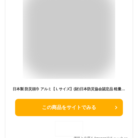
日本製 防災頭巾 アルミ【Ｌサイズ】(財)日本防災協会認定品 軽量 防炎 防災クッション 難燃素材使用 カネカロン使用
この商品をサイトでみる