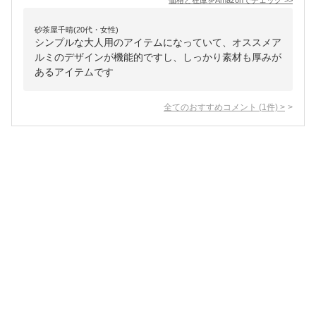
価格と在庫を
Amazon
でチェック
>>
砂茶屋千晴(20代・女性)
シンプルな大人用のアイテムになっていて、オススメア
ルミのデザインが機能的ですし、しっかり素材も厚みが
あるアイテムです
全てのおすすめコメント
(
1
件)
>