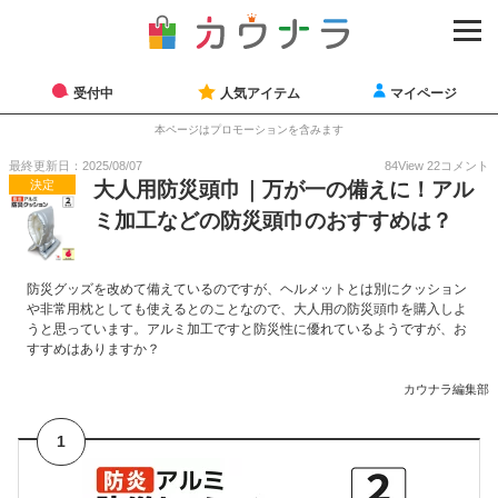
受付中
人気アイテム
マイページ
本ページはプロモーションを含みます
最終更新日：2025/08/07
84
View
22
コメント
決定
大人用防災頭巾｜万が一の備えに！アル
ミ加工などの防災頭巾のおすすめは？
防災グッズを改めて備えているのですが、ヘルメットとは別にクッション
や非常用枕としても使えるとのことなので、大人用の防災頭巾を購入しよ
うと思っています。アルミ加工ですと防災性に優れているようですが、お
すすめはありますか？
カウナラ編集部
1