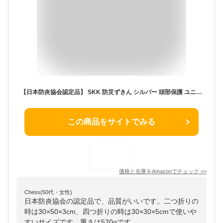
【日本防炎協会認定品】 SKK 防災ずきん シルバー 頭部保護 ユニセックス サイズフリー 避難用品 避難グッズ マスク入れ付き 防災 耐火 光沢
この商品をサイトでみる
価格と在庫を
Amazon
でチェック
>>
Chess(50代・女性)
日本防炎協会の認定品で、品質がいいです。二つ折りの
時は30×50×3cm、四つ折りの時は30×30×5cmで使いや
すいサイズです。重さは520gです。