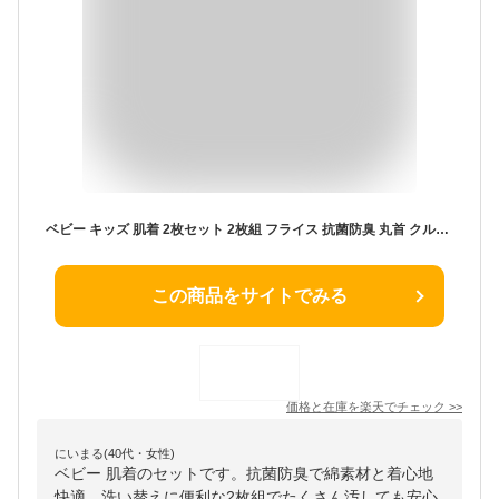
ベビー キッズ 肌着 2枚セット 2枚組 フライス 抗菌防臭 丸首 クルーネック 半袖 アンダーウェア 子供 ( 80-95cm ) オフホワイト 白 無地 ▽ 子供用 Tシャツ 下着 綿100％ オールシーズン 子供服 80cm 90cm 95cm ▽ポイント消化
この商品をサイトでみる
価格と在庫を
楽天
でチェック
>>
にいまる(40代・女性)
ベビー 肌着のセットです。抗菌防臭で綿素材と着心地
快適。洗い替えに便利な2枚組でたくさん汚しても安心