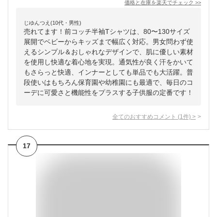
価格と在庫を
楽天
でチェック
>>
じゆんつえ(10代・男性)
売れてます！前コッチ半袖Tシャツは、80〜130サイズ
展開でベビーからキッズまで幅広く対応。男女問わず使
えるシンプル＆おしゃれなデザインで、肌に優しい素材
を使用し快適な着心地を実現。通気性が良く汗をかいて
もさらっと快適、インナーとしても単品でも大活躍。普
段使いはもちろん保育園や幼稚園にも最適で、毎日のコ
ーデに可愛さと機能性をプラスする子供服の定番です！
全てのおすすめコメント
(
1
件)
>
17