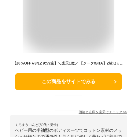
【20％OFF★8/12 9:59迄】＼楽天1位／ 【ジータ/GITA】2枚セット ベビー肌着 夏 コットンメッシュ 前開き 半袖 ボディスーツ ◆ 60 70 ◆ ◇ 新生児 女の子 男の子 ベビー ベビー服 インナー 肌着 下着 通園 保育園 柄 無地 ニュアンスカラー プチプラ ベルメゾン
この商品をサイトでみる
価格と在庫を
楽天
でチェック
>>
くろすういんど(50代・男性)
ベビー用の半袖型のボディスーツでコットン素材のメッ
シュ仕様なので通気性も良く肌に優しく蒸れずに着用で