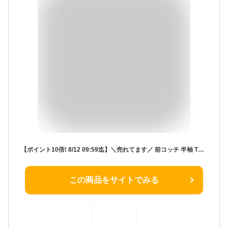
【ポイント10倍! 8/12 09:59迄】＼売れてます／ 前コッチ 半袖 Tシャツ インナー ◆80-130◆ ◇ 男の子 女の子 女児 男児 子供 ベビー キッズ 服 子供服 子供 肌着 下着 シンプル おしゃれ 可愛い かわいい ジータ GITA
この商品をサイトでみる