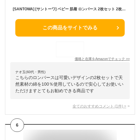
[SANTOWA] [サントーワ] ベビー 肌着 ロンパース 2枚セット 2枚組 フライス 抗菌防臭 半袖 前開き アンダーウェア 子供 総柄 プリント ワンポイント 天然素材 綿100％ コットン オールシーズン 子供服 90cm A
この商品をサイトでみる
価格と在庫を
Amazon
でチェック
>>
ナオ玉(60代・男性)
こちらのロンパースは可愛いデザインの2枚セットで天
然素材の綿を100％使用しているので安心してお使いい
ただけますとてもお勧めできる商品です
全てのおすすめコメント
(
1
件)
>
6