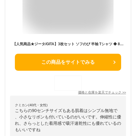
【人気商品★ジータ/GITA】3枚セット ソフのび 半袖 Tシャツ ◆ 80 90 100 110 120 130 ◆ ◇ 子ども 子供 ベビー キッズ こども服 子供 子供服 肌着 下着 インナー 女の子 春 秋 冬 無地 リボン付 通学 通園 保育園 幼稚園 小学生
この商品をサイトでみる
価格と在庫を
楽天
でチェック
>>
クミカン(40代・女性)
こちらの90センチサイズもある肌着はシンプル無地で
、小さなリボンも付いているのがいいです。伸縮性に優
れ、さらっとした着用感で吸汗速乾性にも優れているの
もいいですね