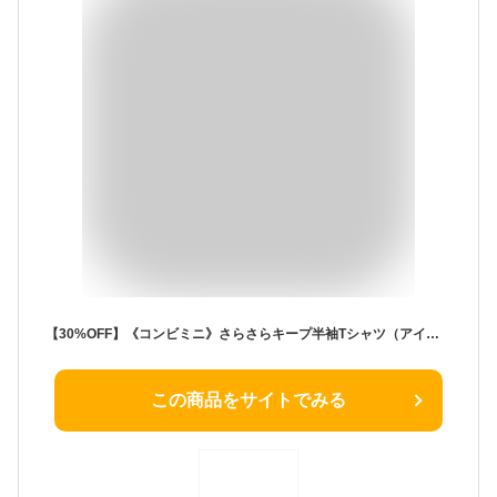
【30%OFF】《コンビミニ》さらさらキープ半袖Tシャツ（アイレット） : 女の子 80cm 90cm 100cm 110cm 120cm 130cm | 肌着 キッズ 子供 ベビー ベビー服 子供服 半袖 夏服 下着 トップス 子ども ティーシャツ 赤ちゃん ジュニア 夏 子ども服【メール便2枚まで】【インナー】
この商品をサイトでみる