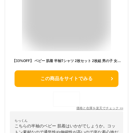
【33%OFF】 ベビー 肌着 半袖Tシャツ 2枚セット 2枚組 男の子 女の子 ニットキルト 薄中綿 ふっくらしっかり保温 綿 コットン 半袖 アンダーウェア ( 80-95cm ) パン 動物 ネコ ねこ 猫 雪だるま プリント 総柄 子供用 下着 丸首 秋 冬 春 子供服 80 90 95 キッズ
この商品をサイトでみる
価格と在庫を
楽天
でチェック
>>
らっくん
こちらの半袖のベビー 肌着はいかがでしょうか。コッ
トン素材なので通気性や伸縮性が高いので楽な着心地だ