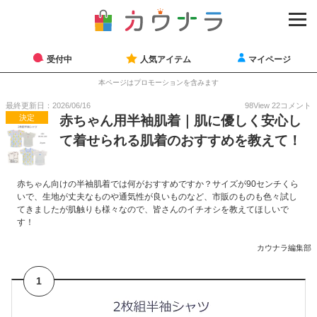
受付中
人気アイテム
マイページ
本ページはプロモーションを含みます
最終更新日：2026/06/16
98
View
22
コメント
決定
赤ちゃん用半袖肌着｜肌に優しく安心し
て着せられる肌着のおすすめを教えて！
赤ちゃん向けの半袖肌着では何がおすすめですか？サイズが90センチくら
いで、生地が丈夫なものや通気性が良いものなど、市販のものも色々試し
てきましたが肌触りも様々なので、皆さんのイチオシを教えてほしいで
す！
カウナラ編集部
1