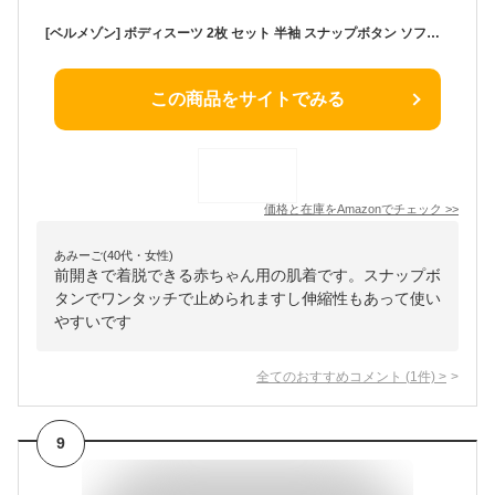
[ベルメゾン] ボディスーツ 2枚 セット 半袖 スナップボタン ソフのび フライス ベビー 肌着 グレー系セット 70
この商品をサイトでみる
価格と在庫を
Amazon
でチェック
>>
あみーご(40代・女性)
前開きで着脱できる赤ちゃん用の肌着です。スナップボ
タンでワンタッチで止められますし伸縮性もあって使い
やすいです
全てのおすすめコメント
(
1
件)
>
9