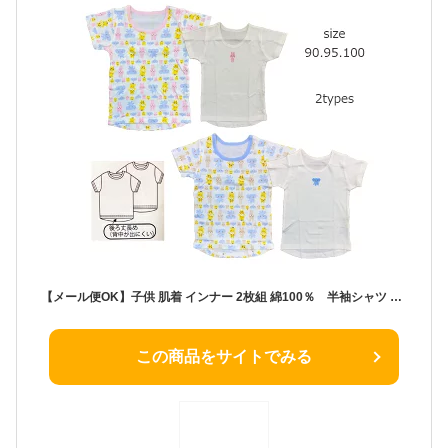
【メール便OK】子供 肌着 インナー 2枚組 綿100％ 半袖シャツ 90cm/95cm/100cm/キッズ/サイズ肌着 男の子/女の子/下着/ベビーインナー/kinder mini/プチプラ
この商品をサイトでみる