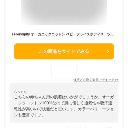
serendipity オーガニックコットン ベビーフライスボディスーツ（半袖） | セレンディピティ オーガニック コットン ベビー 赤ちゃん 半袖 ボディスーツ 肌着 ギフト プレゼント 出産祝い ロンパース 下着 敏感肌 かぶり 春 夏 秋 無地 セレンディピティ [M便 1/2]
この商品をサイトでみる
価格と在庫を
楽天
でチェック
>>
らっくん
こちらの赤ちゃん用の肌着はいかがでしょうか。オーガ
ニックコットン100%なので肌に優しく通気性や吸汗速
乾性が高いので快適だと思います。カラーバリエーショ
ンも豊富ですよ。