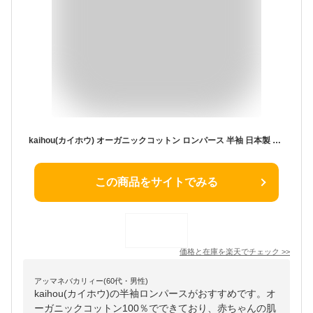
kaihou(カイホウ) オーガニックコットン ロンパース 半袖 日本製 赤ちゃん 綿100％ ベビー 肌着 出産準備 出産祝い 新生児 かわいい おしゃれ 韓国風 くすみカラー 足なし 男の子 女の子 幼児 柔らかい ベビー服 子供服
この商品をサイトでみる
価格と在庫を
楽天
でチェック
>>
アッマネバカリィー(60代・男性)
kaihou(カイホウ)の半袖ロンパースがおすすめです。オ
ーガニックコットン100％でできており、赤ちゃんの肌