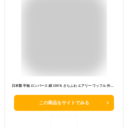
日本製 半袖 ロンパース 綿 100％ さらふわ エアリー ワッフル 外縫い仕様 ふんわりドット柄 ピンク ブルー クリーム 70cm 80cm 90cm 春 夏 秋 ベビー キッズ 男の子 女の子 プーポ PUPO【メール便OK(03)】
この商品をサイトでみる