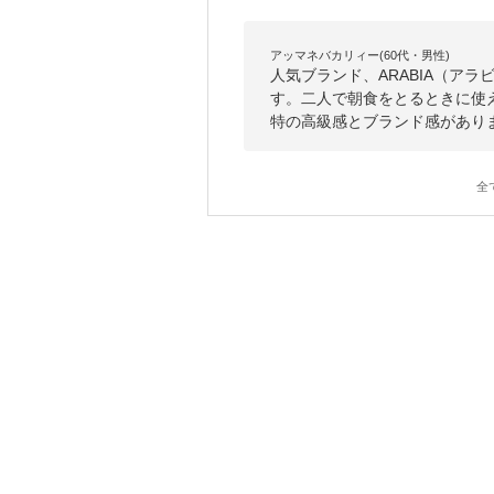
アッマネバカリィー(60代・男性)
人気ブランド、ARABIA（ア
す。二人で朝食をとるときに使
特の高級感とブランド感があり
全