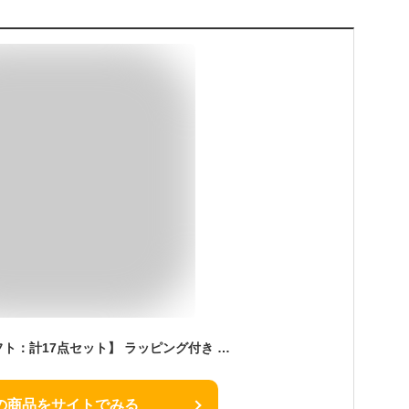
【チアフル／食器ギフト：計17点セット】 ラッピング付き 贈り物 結婚祝い ギフト プレゼント 新生活 アカシア食器 acacia 天然木 食器 木製 お皿 木の器 ウッドプレート ナチュラル 食卓 おしゃれ 木の皿 雑貨 インテリア Vita（ウィータ）
の商品をサイトでみる