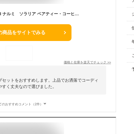
【在庫あり】NARUMI ナルミ ソラリア ペアティー・コーヒー碗皿セット【廃番在庫限り】【内祝い】【お返し】【お祝い】【ギフト】【贈り物】【プレゼント】【ご挨拶】【快気祝い】【記念日】【誕生日】【ご出産】【結婚】【引越】【法事】
の商品をサイトでみる
価格と在庫を
楽天
でチェック
>>
プセットをおすすめします。上品でお洒落でコーディ
やすく丈夫なので選びました。
てのおすすめコメント（2件）