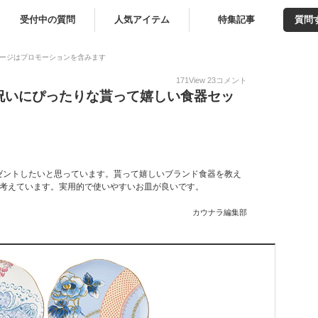
受付中の質問
人気アイテム
特集記事
質問
ージはプロモーションを含みます
171
View
23
コメント
祝いにぴったりな貰って嬉しい食器セッ
ゼントしたいと思っています。貰って嬉しいブランド食器を教え
を考えています。実用的で使いやすいお皿が良いです。
カウナラ編集部