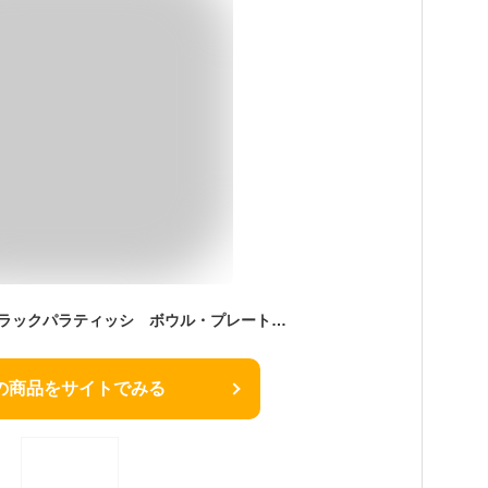
アラビアARABA ブラックパラティッシ ボウル・プレート ペアセット【ブランド食器】【ボウル皿】【御結婚御祝・内祝・新築御祝・還暦御祝・御礼・寿・ギフト包装可能】
の商品をサイトでみる