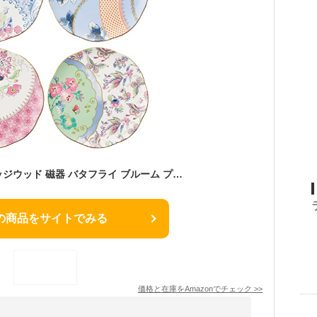
【正規輸入品】ウェッジウッド 磁器 バタフライ ブルーム プレート 皿 21cm 4枚セット 結婚祝い プレゼント 5C107800053
の商品をサイトでみる
価格と在庫を
Amazon
でチェック
>>