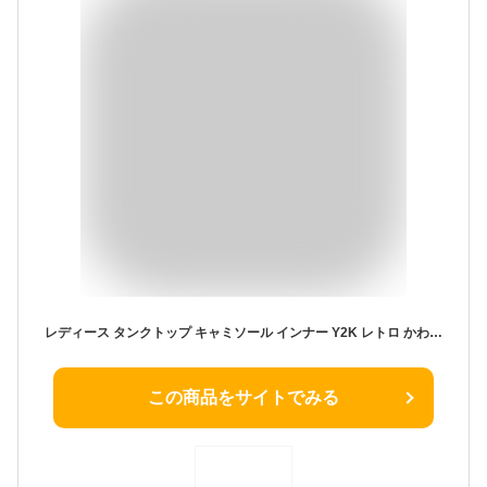
レディース タンクトップ キャミソール インナー Y2K レトロ かわいい おしゃれ ベージュ 黒 カップ付き かわいい 下着 トップス 春夏 カットソー ホルターネック バック 速乾 服 見せる 薄い 韓国 襟深め コットン 女の子 クロップド ショート丈
この商品をサイトでみる