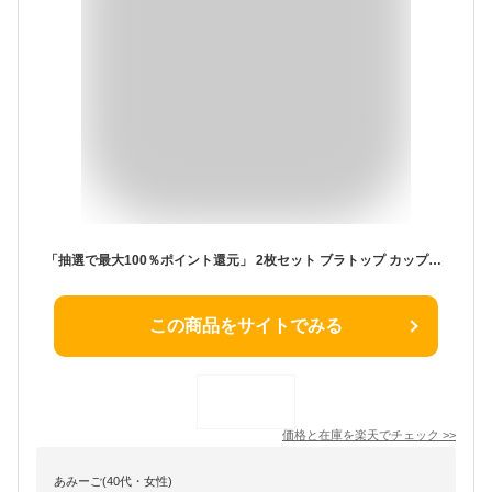
「抽選で最大100％ポイント還元」 2枚セット ブラトップ カップ付きキャミソール レディース チューブトップ タンクトップ ブラキャミ 小胸向け インナー 下着 肌着 夏用 スポーツ きれいめ 部屋着 ルームウェア ナイトブラ 楽ちん 胸小さく見せる
この商品をサイトでみる
価格と在庫を
楽天
でチェック
>>
あみーご(40代・女性)