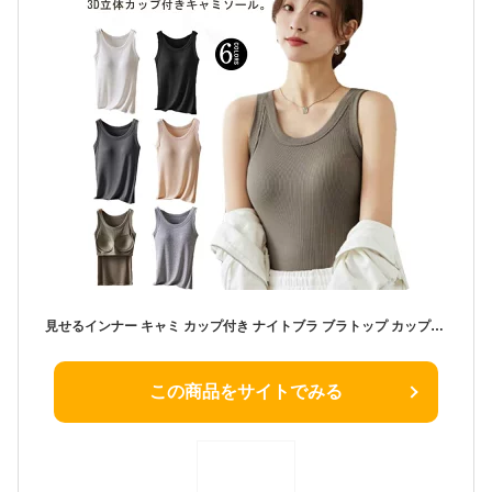
見せるインナー キャミ カップ付き ナイトブラ ブラトップ カップ付きインナー ノンワイヤー ブラトップ タンクトップ キャミソール リブ ブラタンク 育乳 ブラジャー ブラキャミ 盛れる 締め付けない カップ付きインナー タンクトップ
この商品をサイトでみる