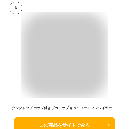
6
タンクトップ カップ付き ブラトップ キャミソール ノンワイヤー Uネック インナー ナイトブラ リブ ルームウェア 夏 ブラキャミ レディース 見せるインナー 締めつけない パッド付き トップス 重ね着 無地 おしゃれ 肌着 下着 送料無料
この商品をサイトでみる