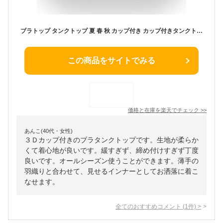
ブラトップ タンクトップ 夏 春 秋 カップ付き カップ付きタンクトップ カップ付きインナー ナイトブラ カップつき ブラタンクトップ ノンワイヤーブラ 垂れない オシャレ 昼夜兼用 レディース カップ付 カップ入 リブ インナー ノンワイヤー 送料無料
この商品をサイトでみる
価格と在庫を
楽天
でチェック
>>
あんこ(40代・女性)
３Ｄカップ付きのブラタンクトップです。生地が柔らか
くて着心地が良いです。緩すぎず、締め付けすぎず丁度
良いです。オールシーズン使うことができます。薄手の
羽織りと合わせて、見せるインナーとしてお洒落に着こ
なせます。
全てのおすすめコメント
(
1
件)
>