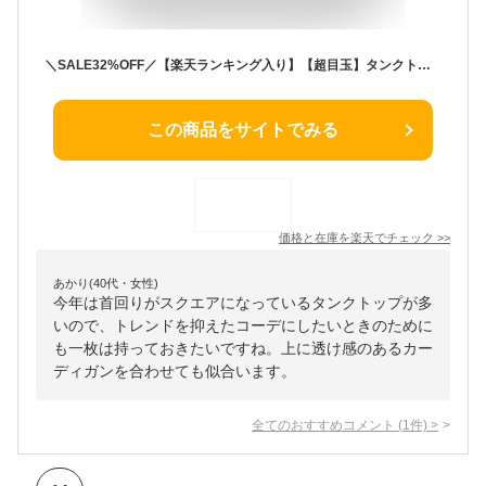
＼SALE32%OFF／【楽天ランキング入り】【超目玉】タンクトップ カップ付き スクエア レディース ノースリーブ ファッション 春 夏 20代 30代 40代 50代 リブタンク プチプラ 韓国 ファッション
この商品をサイトでみる
価格と在庫を
楽天
でチェック
>>
あかり(40代・女性)
今年は首回りがスクエアになっているタンクトップが多
いので、トレンドを抑えたコーデにしたいときのために
も一枚は持っておきたいですね。上に透け感のあるカー
ディガンを合わせても似合います。
全てのおすすめコメント
(
1
件)
>