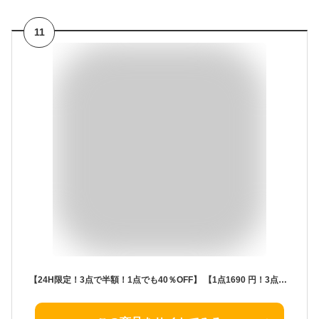
11
【24H限定！3点で半額！1点でも40％OFF】 【1点1690 円！3点買いクーポンで！】 タンクトップ レディース カップ付き ブラトップ 無地 リブ ノンワイヤー インナー ルームウェア ナイトブラ 涼しい 重ね着 トップス 春 夏 白 黒 おしゃれ[郵3]^t1106^