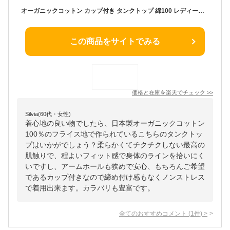
オーガニックコットン カップ付き タンクトップ 綿100 レディース 綿 インナー タンク おしゃれ 無地harmonie Organic Cotton アルモニカップ付きインナー カップ付きタンクトップ インナータンクトップ フライス 日本製 8550955
この商品をサイトでみる
価格と在庫を
楽天
でチェック
>>
Silvia(60代・女性)
着心地の良い物でしたら、日本製オーガニックコットン
100％のフライス地で作られているこちらのタンクトッ
プはいかがでしょう？柔らかくてチクチクしない最高の
肌触りで、程よいフィット感で身体のラインを拾いにく
いですし、アームホールも狭めで安心、もちろんご希望
であるカップ付きなので締め付け感もなくノンストレス
で着用出来ます。カラバリも豊富です。
全てのおすすめコメント
(
1
件)
>