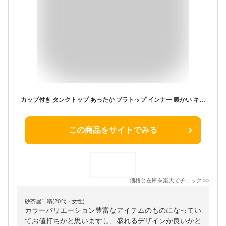
カップ付き タンクトップ あったか ブラトップ インナー 暖かい キャミソール ノンワイヤー ブラキャミインナーブラ レディース 大きいサイズ ルームウェア パット 盛れる 締め付けない 柔らかい トップス ノースリーブ ヒートテック
この商品をサイトでみる
価格と在庫を
楽天
でチェック
>>
砂茶屋千晴(20代・女性)
カラーバリエーション豊富なアイテムのものになってい
てお値打ちかと思いますし、盛れるデザインが良いかと