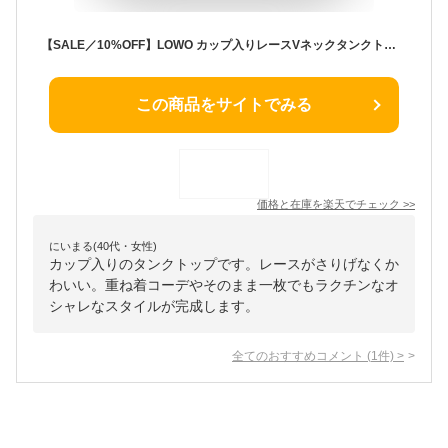
【SALE／10%OFF】LOWO カップ入りレースVネックタンクトップ ガール トップス ノースリーブ・タンクトップ ブラック グレー
この商品をサイトでみる
価格と在庫を
楽天
でチェック
>>
にいまる(40代・女性)
カップ入りのタンクトップです。レースがさりげなくか
わいい。重ね着コーデやそのまま一枚でもラクチンなオ
シャレなスタイルが完成します。
全てのおすすめコメント
(
1
件)
>