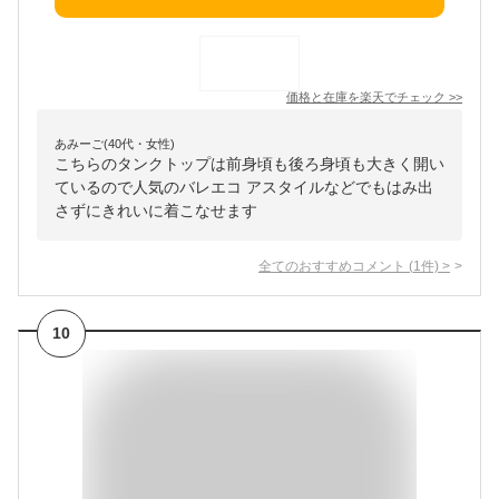
価格と在庫を
楽天
でチェック
>>
あみーご(40代・女性)
こちらのタンクトップは前身頃も後ろ身頃も大きく開い
ているので人気のバレエコ アスタイルなどでもはみ出
さずにきれいに着こなせます
全てのおすすめコメント
(
1
件)
>
10