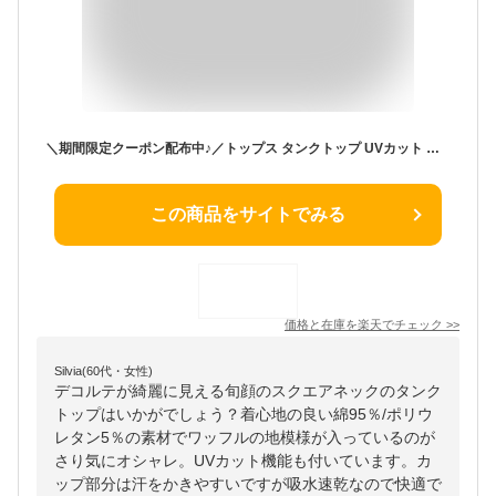
＼期間限定クーポン配布中♪／トップス タンクトップ UVカット 吸水速乾 カップ付き スクエアネック ストレッチ 綿混 無地 インナー レディース Honeys ハニーズ カップ付スクエアタンク
この商品をサイトでみる
価格と在庫を
楽天
でチェック
>>
Silvia(60代・女性)
デコルテが綺麗に見える旬顔のスクエアネックのタンク
トップはいかがでしょう？着心地の良い綿95％/ポリウ
レタン5％の素材でワッフルの地模様が入っているのが
さり気にオシャレ。UVカット機能も付いています。カ
ップ部分は汗をかきやすいですが吸水速乾なので快適で