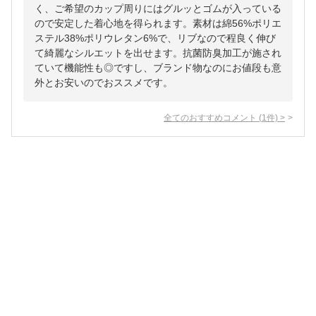
く、ご希望のカップ周りにはグルッとゴムが入っている
ので安定した着心地を得られます。素材は綿56%ポリエ
ステル38%ポリウレタン6%で、リブなので程良く伸び
て綺麗なシルエットを出せます。抗菌防臭加工が施され
ていて機能性も◎ですし、ブランド物なのにお値段も意
外とお安いのでおススメです。
全てのおすすめコメント
(
1
件)
>