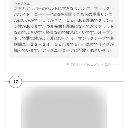
シャボン玉
足首とアッパーのベルトに大きなリボン付！ブラック・
ホワイト・コーヒー色の3色展開！こちらの厚底サンダ
ルはいかがでしょうか？７．５ｃｍある厚底でクッショ
ン性があります。つま先側も厚底になっておりフラット
なので歩きやすく軽量なので疲れにくいです。オープン
トゥで通気性がよく夏にぴったり！マジックテープで着
脱簡単！２２－２４．５ｃｍまで５ｍｍ単位でサイズが
揃っています。ディズニーコーデに可愛く似合いそう！
全てのおすすめコメント
(
1
件)
>
17