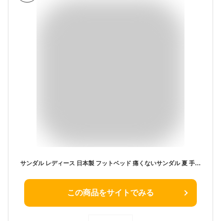
サンダル レディース 日本製 フットベッド 痛くないサンダル 夏 手染めベルト 2WAY やわらかソール 歩きやすい 素足 疲れない靴 つっかけ ぺたんこ アンクルストラップ マーレマーレ S/M/L/LL ▼7/7 10時～再再販 2025SSver.
この商品をサイトでみる