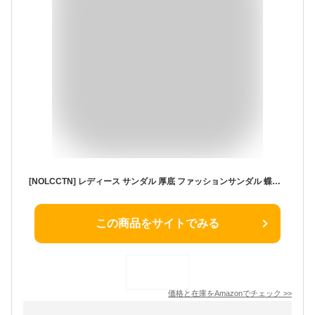
[NOLCCTN] レディース サンダル 厚底 ファッションサンダル 蝶結び リボン フラット ヒール 軽量 歩きやすい 疲れない スポーツサンダル おしゃれ カジュアル マジックテープ 美脚 夏 7.5ｃｍ (ブラック, measurement_24_point_5_centimeters)
この商品をサイトでみる
価格と在庫を
Amazon
でチェック
>>