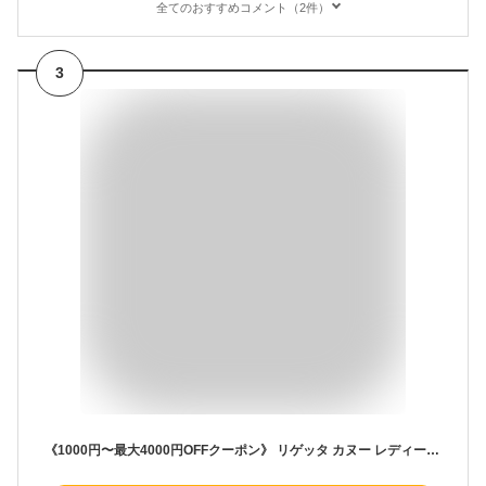
全てのおすすめコメント（2件）
3
《1000円〜最大4000円OFFクーポン》 リゲッタ カヌー レディース サンダル 厚底 ヒール 5cm 疲れない 幅広 ワイズ 3E 4E 5E かかと あり 甲高 歩きやすい ウェッジソール 履きやすい 痛くない 疲れない 大きいサイズ 夏 ストラップ 外履き 日本製