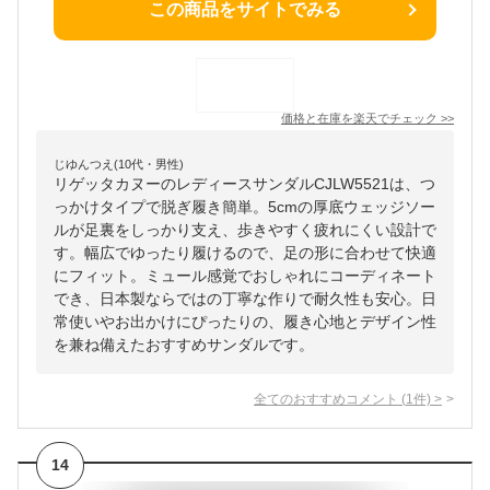
この商品をサイトでみる
価格と在庫を
楽天
でチェック
>>
じゆんつえ(10代・男性)
リゲッタカヌーのレディースサンダルCJLW5521は、つ
っかけタイプで脱ぎ履き簡単。5cmの厚底ウェッジソー
ルが足裏をしっかり支え、歩きやすく疲れにくい設計で
す。幅広でゆったり履けるので、足の形に合わせて快適
にフィット。ミュール感覚でおしゃれにコーディネート
でき、日本製ならではの丁寧な作りで耐久性も安心。日
常使いやお出かけにぴったりの、履き心地とデザイン性
を兼ね備えたおすすめサンダルです。
全てのおすすめコメント
(
1
件)
>
14