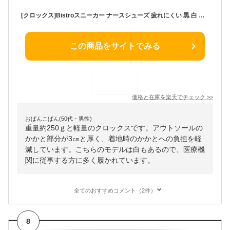
[クロックス]Bistroスニーカー ナースシューズ 疲れにくい 黒 白 レディース 女性 メンズ 男性 男女兼用 保育士 医療用 クリニック 歯科医 エステ 介護士 靴 アンファミエ
この商品をサイトでみる
価格と在庫を
楽天
でチェック
>>
おぱんこぱん(50代・男性)
重量約250ｇと軽量のクロックスです。アウトソールの
かかと部分が3㎝と厚く、着地時のかかとへの負担を軽
減しています。こちらのモデルは白もあるので、医療機
関に従事する方に多く履かれています。
全てのおすすめコメント（2件）
8