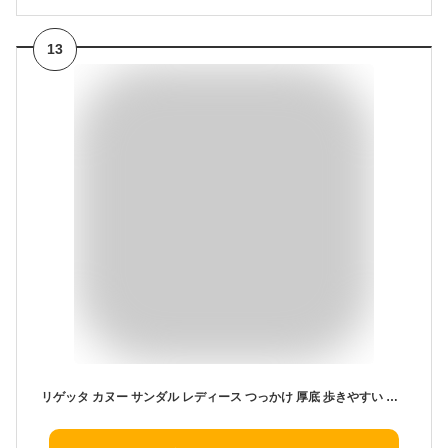
13
リゲッタ カヌー サンダル レディース つっかけ 厚底 歩きやすい 幅広 履きやすい 疲れない ウェッジソール サンダル 5cmヒール ミュール 日本製 CJLW5521