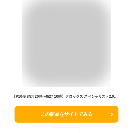
【P10倍 8/24 20時〜8/27 10時】クロックス スペシャリスト2.0ベントクロッグ 205619 男女兼用 22-30cm ボンマックス FACEMIX クロスライト 医療 厨房 水洗い 滑りにくい 防臭 軽量
この商品をサイトでみる