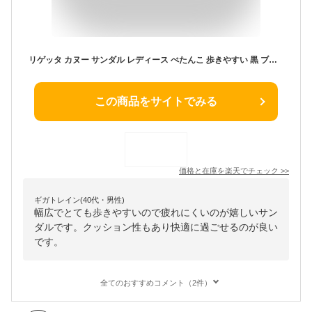
リゲッタ カヌー サンダル レディース ぺたんこ 歩きやすい 黒 ブラック 幅広 外反母趾 ストラップ レオパード ゼブラ アニマル柄 おしゃれ グミインソール コンフォート 日本製 CJFD5326a CJFD5372 CJFD5371
この商品をサイトでみる
価格と在庫を
楽天
でチェック
>>
ギガトレイン(40代・男性)
幅広でとても歩きやすいので疲れにくいのが嬉しいサン
ダルです。クッション性もあり快適に過ごせるのが良い
です。
全てのおすすめコメント（2件）