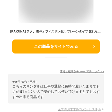
[RAKUNA] ラクナ 整体オフィスサンダル プレーンタイプ 疲れない 仕事 通勤 歩きやすい 姿勢 (ブラック, 日本の靴のサイズ寸法, 大人, アルファベット, L)
この商品をサイトでみる
価格と在庫を
Amazon
でチェック
>>
ナオ玉(60代・男性)
こちらのサンダルは仕事や通勤に長時間履いたままでも
足が疲れにくいので安心してお使い頂けますとてもおす
すめ出来る商品です
全てのおすすめコメント
(
1
件)
>