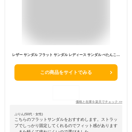
レザー サンダル フラット サンダル レディース サンダル ぺたんこ ローヒール 革 ヒール 2cm クロスベルト サンダル 歩きやすい ストラップ サンダル バックストラップ 本革 おしゃれ 黒 ブラック 赤 ピンク 夏 素足 痛くない 幅広 疲れない 長時間 コンフォート サンダル
この商品をサイトでみる
価格と在庫を
楽天
でチェック
>>
ぷりん(50代・女性)
こちらのフラットサンダルをおすすめします。ストラッ
プでしっかり固定してくれるのでフィット感があります
。また軽くて疲れにくいので選びました。