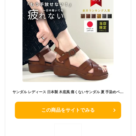
サンダル レディース 日本製 木底風 痛くないサンダル 夏 手染めベルト やわらかソール 歩きやすい 素足 厚底 疲れない靴 大きいサイズ ウッド調 アンクルストラップ マーレマーレ S/M/L/LL ▼6/20 10時～再再販 2025SSver.【当店限定別注デザイン】
この商品をサイトでみる