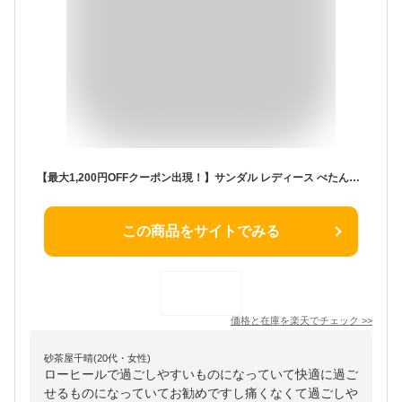
【最大1,200円OFFクーポン出現！】サンダル レディース ぺたんこ アンクルストラップ 軽量 MTRC11B1 trico トリコ | コンフォート クッション ローヒール 春 夏 バックストラップ 歩きやすい おしゃれ 痛くない 疲れない 日本製 あす楽
この商品をサイトでみる
価格と在庫を
楽天
でチェック
>>
砂茶屋千晴(20代・女性)
ローヒールで過ごしやすいものになっていて快適に過ご
せるものになっていてお勧めですし痛くなくて過ごしや