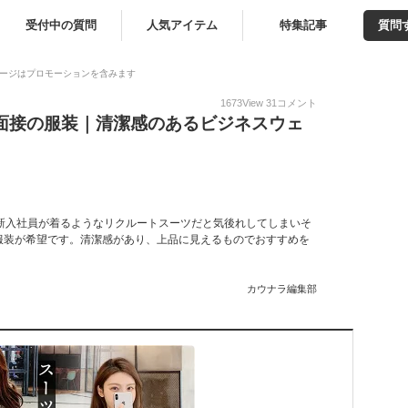
受付中の質問
人気アイテム
特集記事
質問
ージはプロモーションを含みます
1673
View
31
コメント
職面接の服装｜清潔感のあるビジネスウェ
新入社員が着るようなリクルートスーツだと気後れしてしまいそ
服装が希望です。清潔感があり、上品に見えるものでおすすめを
カウナラ編集部