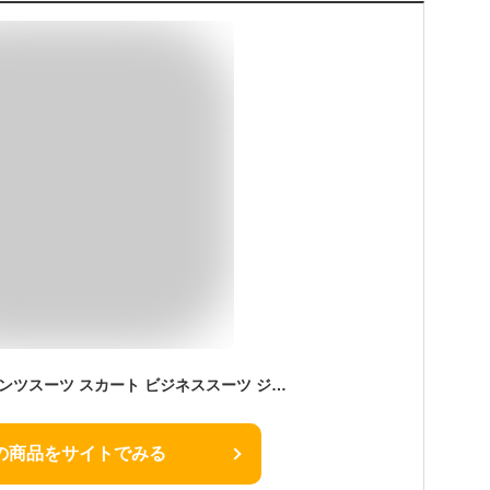
スーツ レディース パンツスーツ スカート ビジネススーツ ジャケット セットアップ 洗える 上下セット 大きいサイズ フォーマル オールシーズン 通勤 面接 入学式 ママスーツ お宮参り 卒園式 結婚式 入園式 卒業式 おしゃれ かっこいい 20代 30代 40代 50代 S M L LL 3L 4L
の商品をサイトでみる