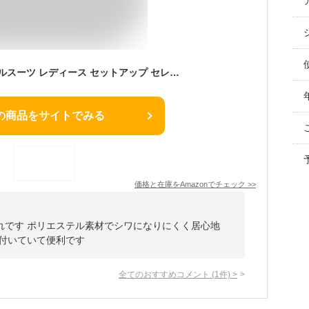
[KOSIKINI] フォーマルスーツ レディース セットアップ セレモニー スーツ ビジネス 女性 30代 40代 50代 結婚式 親族 フォーマル 通勤 面接 会議 母 大きいサイズ カジュアル オフィス リクルート パンツ スーツ レディース 秋 冬 卒園式 卒業式 入学式 ママ 女性 春 秋 婦人 事務服 stw106-GY-M
の商品をサイトでみる
価格と在庫を
Amazon
でチェック
>>
れです ポリエステル素材でシワになりにくく居心地
が付いていて便利です
全てのおすすめコメント
(
1
件)
>