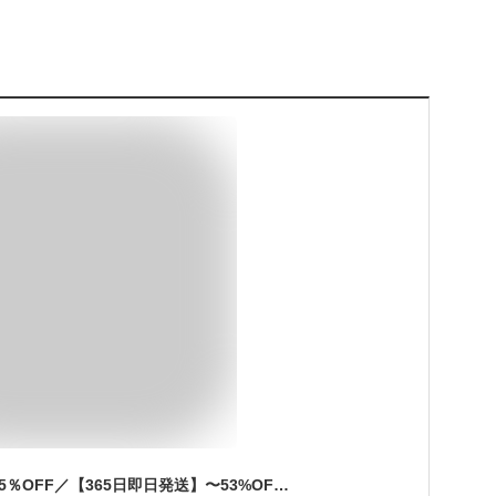
＼対象商品2点以上で5％OFF／【365日即日発送】〜53%OFFスーツ レディース 大きいサイズ ビジネススーツ セットアップ 夏 洗える ストレッチ パンツスーツ ロングジャケット 春秋冬 30代 40代 50代 通勤 面接 サマースーツ オフィス 試着チケット対象