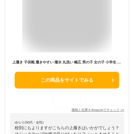
上履き 子供靴 履きやすい 撥水 丸洗い 幅広 男の子 女の子 小学生 保育園 幼稚園 体育館シューズ 入学式 卒業式 白 16~24.5cm K-532
この商品をサイトでみる
価格と在庫を
Amazon
でチェック
>>
ゆらり(50代・女性)
校則にもよりますがこちらの上履きはいかがでしょう？