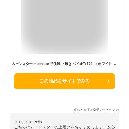
ムーンスター moonstar 子供靴 上履き バイオTef 01 白 ホワイト レッド イエロー ブルー グリーン ピンク サックス 赤 黄色 緑 青 2E 国産 日本製 上靴 学校 入園 入学 抗菌防臭 14cm-24.5cm うわばき 子供 小学生
この商品をサイトでみる
価格と在庫を
楽天
でチェック
>>
ぷりん(50代・女性)
こちらのムーンスターの上履きをおすすめします。安心