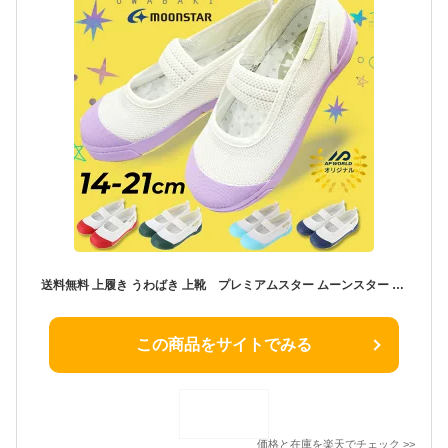
送料無料 上履き うわばき 上靴 プレミアムスター ムーンスター 月星/子供 学校 保育園 幼稚園 入学 入園 お受験 室内履き 子ども バレーシューズ ズック/14cm-21cm パープル ラベンダー レッド ネイビー ミント カーキ 男児 女児 安全 安心 汚れにくい おすすめ /1213002
この商品をサイトでみる
価格と在庫を
楽天
でチェック
>>