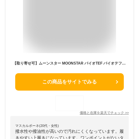
【取り寄せ可】ムーンスター MOONSTAR バイオTEF バイオテフ スリッポン スリップオン 23.0cm～24.5cm テフロン加工 汚れにくい 防汚 撥水 撥油 うわばき 内履き 上靴 白 シロ (ホワイト) TEF01 上履き レディース キッズ ジュニア 子供 男の子 女の子 シューズ
この商品をサイトでみる
価格と在庫を
楽天
でチェック
>>
マスカルポーネ(20代・女性)
撥水性や撥油性が高いので汚れにくくなっています。履
きやすい上履きになっています。ワンポイントがないタ