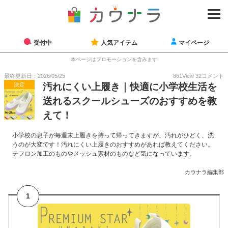
受付中
人気アイテム
マイページ
本ページはプロモーションを含みます
最終更新日：2026/05/25
861
View
32
コメント
決定
汚れにくい上履き｜快適に小学校生活を
送れるスクールシューズのおすすめを教
えて！
小学校の息子が毎週末上履きを持って帰ってきますが、汚れがひどく、洗
うのが大変です！汚れにくい上履きのおすすめがあれば教えてください。
テフロン加工のものやメッシュ素材のものなど気になっています。
カウナラ編集部
1