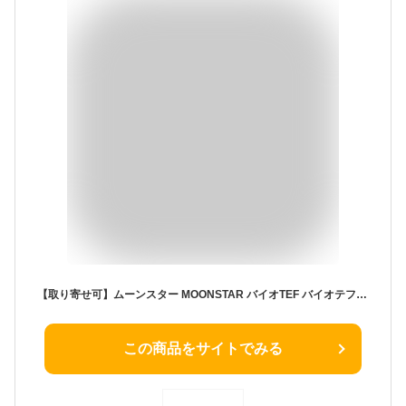
【取り寄せ可】ムーンスター MOONSTAR バイオTEF バイオテフ スリッポン スリップオン 14.0cm～22.5cm テフロン加工汚れにくい 防汚 撥水 撥油 うわばき 内履き 上靴 赤 (レッド) TEF01 上履き キッズ ジュニア 子供 男の子 女の子 シューズ 靴
この商品をサイトでみる