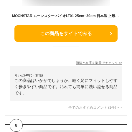
MOONSTAR ムーンスター バイオLT01 25cm~30cm 日本製 上履き 子供 上履 上靴 体育館シューズ キッズ ジュニア 大人 スクール 学校 リハビリシューズ 介護 汚れが落ちやすい 子供から大人まで /ST
この商品をサイトでみる
価格と在庫を
楽天
でチェック
>>
りいど(40代・女性)
この商品はいかがでしょうか。軽く足にフィットしやす
く歩きやすい商品です。汚れても簡単に洗い流せる商品
です。
全てのおすすめコメント
(
1
件)
>
8