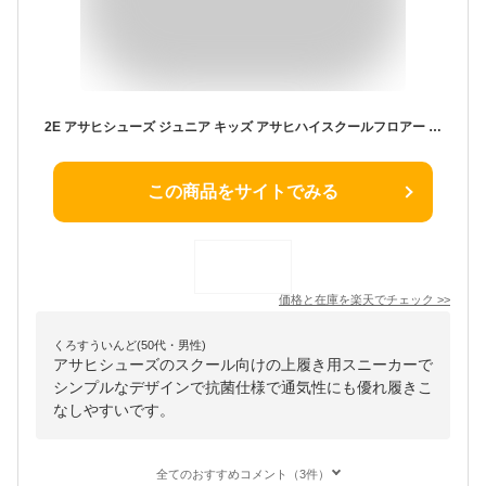
2E アサヒシューズ ジュニア キッズ アサヒハイスクールフロアー VK 男の子 女の子 スクール 上履 上靴 靴 シューズ 抗菌 通気 汚れにくい 小学生 中学生 ホワイト 白 ネイビー ブルー レッド 青 赤 イエロー グリーン 黄色 緑 asahi shoes
この商品をサイトでみる
価格と在庫を
楽天
でチェック
>>
くろすういんど(50代・男性)
アサヒシューズのスクール向けの上履き用スニーカーで
シンプルなデザインで抗菌仕様で通気性にも優れ履きこ
なしやすいです。
全てのおすすめコメント（3件）