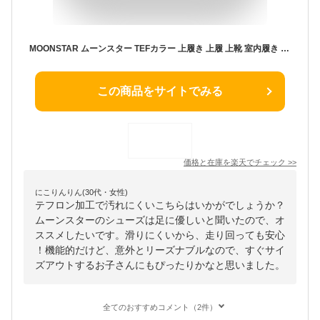
MOONSTAR ムーンスター TEFカラー 上履き 上履 上靴 室内履き 学校 スクール 日本製 抗菌防臭 テフロン加工 ホワイトソール 白底 バレーシューズ ゴムバンド バレエシューズ /ST
この商品をサイトでみる
価格と在庫を
楽天
でチェック
>>
にこりんりん(30代・女性)
テフロン加工で汚れにくいこちらはいかがでしょうか？
ムーンスターのシューズは足に優しいと聞いたので、オ
ススメしたいです。滑りにくいから、走り回っても安心
！機能的だけど、意外とリーズナブルなので、すぐサイ
ズアウトするお子さんにもぴったりかなと思いました。
全てのおすすめコメント（2件）