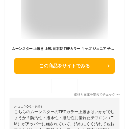
ムーンスター 上履き 上靴 日本製 TEFカラー キッズ ジュニア 子供 白 2E 撥水 歩きやすい 疲れない はっ水 汚れにくい 高校生 中学生 高校 小学生 中学校 小学校 学校 テフカラー バレーシューズ シューズ 靴【SPL】
この商品をサイトでみる
価格と在庫を
楽天
でチェック
>>
オロロ(40代・男性)
こちらのムーンスターのTEFカラー上履きはいかがでし
ょうか？防汚性・撥水性・撥油性に優れたテフロン（T
M）がアッパーに施されていて、汚れにくく汚れてもお