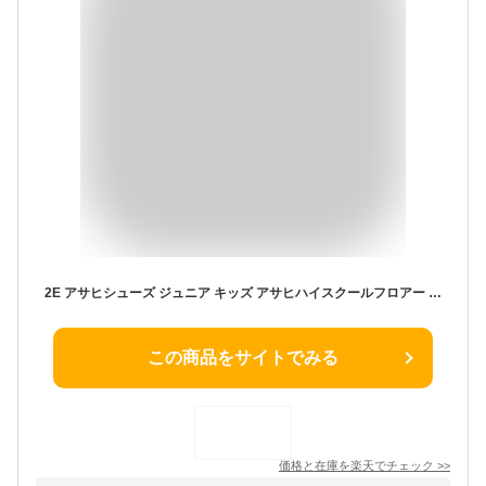
2E アサヒシューズ ジュニア キッズ アサヒハイスクールフロアー VK 男の子 女の子 スクール 上履 上靴 靴 シューズ 抗菌 通気 汚れにくい 小学生 中学生 asahi shoes
この商品をサイトでみる
価格と在庫を
楽天
でチェック
>>