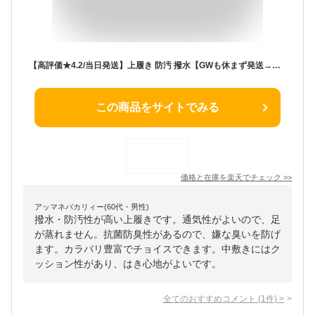
【高評価★4.2/当日発送】上履き 防汚 撥水【GWも休まず発送→最短翌日お届け】布製 上靴 キャンバス 小学生 子供 女の子 男の子 幼稚園 保育園 小学校 中学生 抗菌防臭 防水 入学 キッズ ネイビー ミント パープル ピンク 送料無料 FW625306
この商品をサイトでみる
価格と在庫を
楽天
でチェック
>>
アッマネバカリィー(60代・男性)
撥水・防汚性が高い上履きです。通気性がよいので、足
が蒸れません。抗菌防臭性があるので、嫌な臭いを防げ
ます。カラバリ豊富でチョイスできます。中敷きにはク
ッション性があり、はき心地がよいです。
全てのおすすめコメント
(
1
件)
>