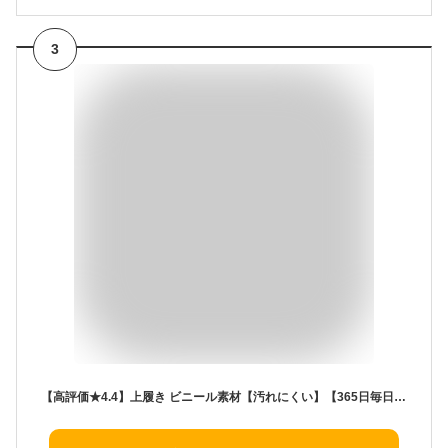
3
【高評価★4.4】上履き ビニール素材【汚れにくい】【365日毎日発送→最短翌日お届け】90秒に1足売れてる 上靴 小学生 スクールシューズ キッズ 子供 女の子 男の子 幼稚園 保育園 小学校 中学生 入学 黒 ピンク パープル かわいい 14cm-27cm 送料無料 FW622896