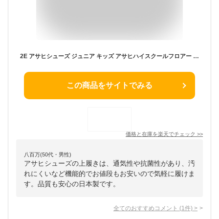
2E アサヒシューズ ジュニア キッズ アサヒハイスクールフロアー VK 男の子 女の子 スクール 上履 上靴 靴 シューズ 抗菌 通気 汚れにくい 小学生 中学生 asahi shoes
この商品をサイトでみる
価格と在庫を
楽天
でチェック
>>
八百万(50代・男性)
アサヒシューズの上履きは、通気性や抗菌性があり、汚
れにくいなど機能的でお値段もお安いので気軽に履けま
す。品質も安心の日本製です。
全てのおすすめコメント
(
1
件)
>