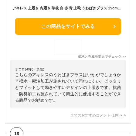
アキレス 上履き 内履き 学校 白 赤 青 上靴 うわばきプラス 15cm〜26cm 小学生 小学校 中学校 校内履き スクールシューズ 子供 日本製 内ズック 16cm 17cm 18cm 19cm 20cm 21cm 22cm 23cm 24cm 25cm (送料無料)【取寄せ】
この商品をサイトでみる
価格と在庫を
楽天
でチェック
>>
オロロ(40代・男性)
こちらのアキレスのうわばきプラスはいかがでしょうか
？撥水・撥油加工が施されていて汚れにくい、ピッタリ
とフィットして動きやすいデザインの上履きです。抗菌
・防臭加工も施されていて衛生的に使用することができ
る商品でお勧めです。
全てのおすすめコメント
(
1
件)
>
18