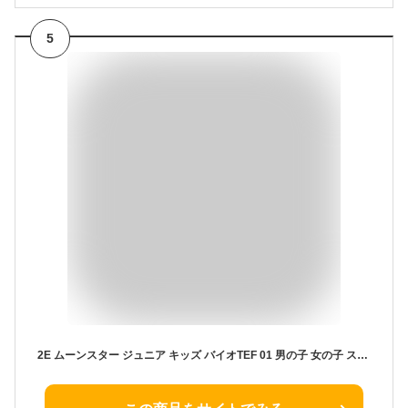
5
2E ムーンスター ジュニア キッズ バイオTEF 01 男の子 女の子 スクール 上履 上靴 靴 シューズ 汚れにくい 小学生 中学生 入学 入園 屋内 ホワイト 白 ブルー レッド 青 赤 イエロー グリーン 黄色 緑 MoonStar