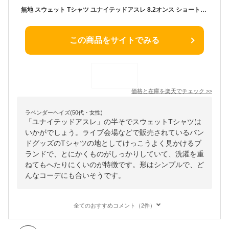
無地 スウェット Tシャツ ユナイテッドアスレ 8.2オンス ショートスリーブ スウェット 裏パイル コットン 5198-01 無地 半袖 カラバリ アメカジ こなれ感 極厚 厚地 半袖Tシャツ tシャツ
この商品をサイトでみる
価格と在庫を
楽天
でチェック
>>
ラベンダーヘイズ(50代・女性)
「ユナイテッドアスレ」の半そでスウェットTシャツは
いかがでしょう。ライブ会場などで販売されているバン
ドグッズのTシャツの地としてけっこうよく見かけるブ
ランドで、とにかくものがしっかりしていて、洗濯を重
ねてもへたりにくいのが特徴です。形はシンプルで、ど
んなコーデにも合いそうです。
全てのおすすめコメント（2件）