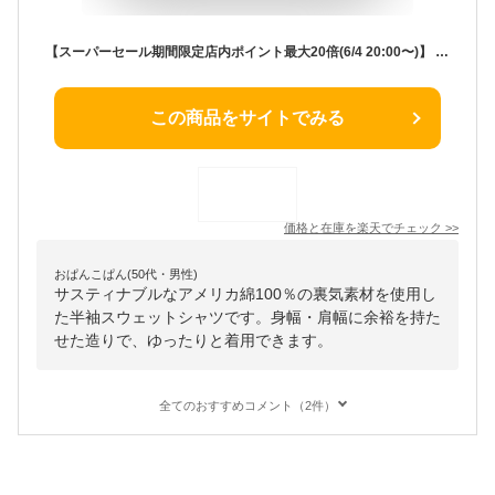
【スーパーセール期間限定店内ポイント最大20倍(6/4 20:00〜)】 お買い得スペシャルプライス チャンピオン 半袖 ショートスリーブ クルーネック スウェットシャツ リバースウィーブ メンズ レディース C3-B002-810
この商品をサイトでみる
価格と在庫を
楽天
でチェック
>>
おぱんこぱん(50代・男性)
サスティナブルなアメリカ綿100％の裏気素材を使用し
た半袖スウェットシャツです。身幅・肩幅に余裕を持た
せた造りで、ゆったりと着用できます。
全てのおすすめコメント（2件）