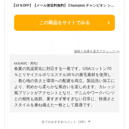
【10％OFF】【メール便送料無料】 Champion チャンピオン ショートスリーブクルーネックスウェットシャツ (裏毛) 25SS / メンズ カレッジ風プリント 半袖スウェット トレーナー 半袖Tシャツ 綿 USAコットン ポリエステル 男性用 C3-B018
この商品をサイトでみる
価格と在庫を
楽天
でチェック
>>
kk5(40代・男性)
春夏の気温変化に対応する一着です。USAコットン70
％とリサイクルポリエステル30％の裏毛素材を使用し
、着心地の良さと環境への配慮を両立。製品洗い加工に
より、初めから柔らかな風合いを楽しめます。カレッジ
風プリントがアクセントとなり、デニムやワークパンツ
との相性も抜群。暑すぎず寒すぎない日常に、快適さと
スタイルを兼ね備えた一枚として最適です。
全てのおすすめコメント（5件）