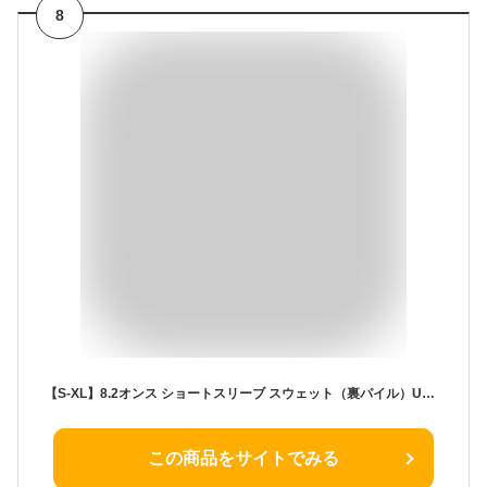
8
【S-XL】8.2オンス ショートスリーブ スウェット（裏パイル）UNITED ATHLE ユナイテッドアスレ 8.2.0oz 半袖スウェット フレンチテリー プルオーバー リラックス メンズ アダルトサイズ 5198-01 UnitedAthle【2024SS】【0206】
この商品をサイトでみる