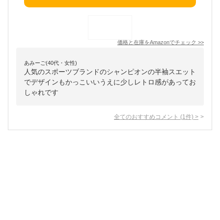
価格と在庫を
Amazon
でチェック
>>
あみーご(40代・女性)
人気のスポーツブランドのシャンピオンの半袖スエット
でデザインもかっこいいうえに少しレトロ感があってお
しゃれです
全てのおすすめコメント
(
1
件)
>