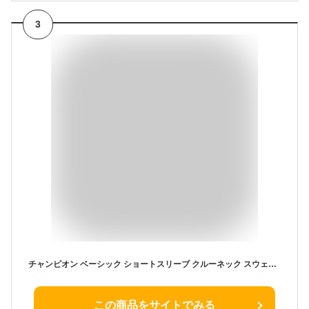
3
チャンピオン ベーシック ショートスリーブ クルーネック スウェットシャツ 【キングサイズ 3L/4L/5L】 Champion BASIC C3-X017L/C3-B018L/C3-D016L メンズ 半袖
この商品をサイトでみる