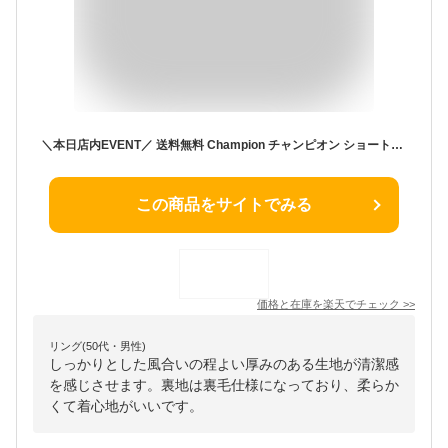
＼本日店内EVENT／ 送料無料 Champion チャンピオン ショートスリーブ クルーネック スウェットTシャツ C3-Z020 メンズ トップス 半袖 Tシャツ おしゃれ シンプル ブランド ベーシック スポーツ 裏毛 男性 レディース メール便
この商品をサイトでみる
価格と在庫を
楽天
でチェック
>>
リング(50代・男性)
しっかりとした風合いの程よい厚みのある生地が清潔感
を感じさせます。裏地は裏毛仕様になっており、柔らか
くて着心地がいいです。