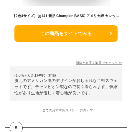
【2色4サイズ】 jg141 新品 Champion BASIC アメリカ綿 カレッジプリント 半袖 スウェットシャツ C3-X017 メンズ チャンピオン COTTON USA CVCフレンチテリー ラバープリント 裏毛 ベーシック スエット トリコタグ 【smtb-kd】
この商品をサイトでみる
価格と在庫を
楽天
でチェック
>>
ほっちゃんまま(40代・女性)
胸元のアメリカン風のデザインがおしゃれな半袖スウェ
ットです。チャンピオン製なので長く着られます。伸縮
性があり生地が優しく着心地が良いです。
全てのおすすめコメント（3件）
5