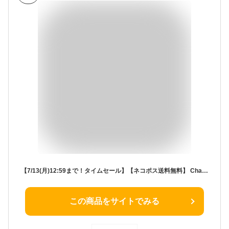
【7/13(月)12:59まで！タイムセール】【ネコポス送料無料】 Champion チャンピオン ショートスリーブクルーネックスウェットシャツ (裏毛) / メンズ 半袖スウェット トレーナー ワンポイントロゴ刺繍 半袖Tシャツ 無地 綿 USAコットン ポリエステル 男性用 C3-Z020
この商品をサイトでみる