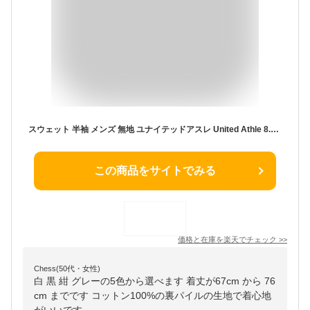
スウェット 半袖 メンズ 無地 ユナイテッドアスレ United Athle 8.2オンス 5198-01 ショートスリーブ プルオーバー 裏パイル 裏毛 レディース トレーナー 重ね着 レイヤード ベスト トップス 春 秋 冬 夏服 白 黒 紺 グレー 大きいサイズ ティーシャツ ブランド
この商品をサイトでみる
価格と在庫を
楽天
でチェック
>>
Chess(50代・女性)
白 黒 紺 グレーの5色から選べます 着丈が67cm から 76
cm までです コットン100%の裏パイルの生地で着心地