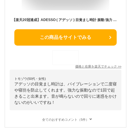
【楽天20冠達成】ADESSO ( アデッソ ) 目覚まし時計 振動 強力 当店オリジナルカラー 二度寝・寝坊防止 MY-106 デジタル バイブレーション アラーム 音 ブルブルクラッシュ MY-106 おしゃれ コンパクト 振動式 子供 置き時計 めざまし時計 時計 割引
この商品をサイトでみる
価格と在庫を
楽天
でチェック
>>
トモゾウ(50代・女性)
アデッソの目覚まし時計は、バイブレーションで二度寝
や寝坊を防止してくれます。強力な振動なので1回で起
きること出来ます。音が鳴らないので回りに迷惑をかけ
ないのがいいですね！
全てのおすすめコメント（5件）