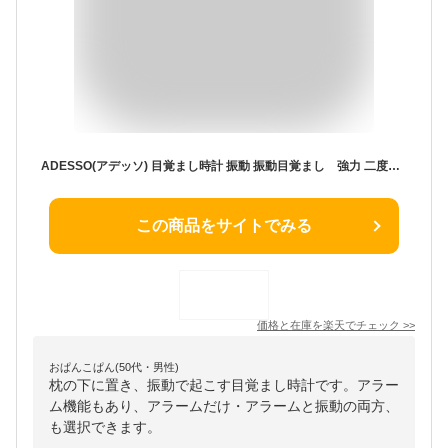
ADESSO(アデッソ) 目覚まし時計 振動 振動目覚まし 強力 二度寝・寝坊防止 BB-2000 デジタル バイブレーション USB充電 アラーム 音 かわいい おしゃれ コンパクト アデッソ ADESSO 振動式 子供 置き時計 USB TypeC
この商品をサイトでみる
価格と在庫を
楽天
でチェック
>>
おぱんこぱん(50代・男性)
枕の下に置き、振動で起こす目覚まし時計です。アラー
ム機能もあり、アラームだけ・アラームと振動の両方、
も選択できます。