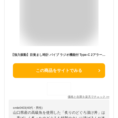
【強力振動】目覚まし時計 バイブ ラジオ機能付 Type-C 2アラーム設定可 5～60分スヌーズ 省電力 3段階振動 3モード 常時点灯 12/24時表示 バックライト 薄型 軽量 ロック機能 サマータイム対応 ホワイト 取扱説明書付 1年保証
この商品をサイトでみる
価格と在庫を
楽天
でチェック
>>
smile0403(40代・男性)
山口県産の高級魚を使用した「炙りのどぐろ漬け丼」は