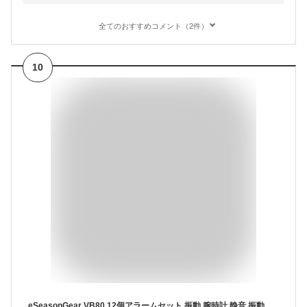
全てのおすすめコメント（2件）
10
eSeasonGear VB80 12個アラームセット 振動 腕時計 静音 振動 睡眠・仮眠用時計 正規品 オンライン日本語説明書付き(TTCD JAPAN限定) (ブラック, Lサイズ(16-21cm))