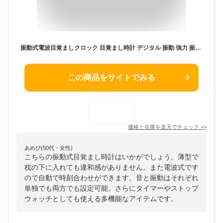
振動式電波目覚ましクロック 目覚まし時計 デジタル 振動 強力 振動式 スヌーズ 電波時計 超薄型 タイマー ストップウォッチ機能 ホワイト 時計 ブルブル 遅刻 寝坊 ADESSO アデッソ ADE-02WT
この商品をサイトでみる
価格と在庫を
楽天
でチェック
>>
あめぴ(50代・女性)
こちらの振動式目覚まし時計はいかがでしょう。薄型で
枕の下に入れても違和感がありません。また電波式です
ので自動で時刻合わせができます。音と振動はそれぞれ
単独でも両方でも設定可能。さらにタイマーやストップ
ウォッチとしても使える多機能なアイテムです。