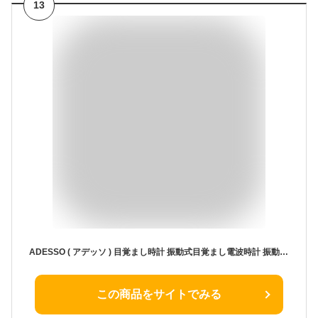
13
ADESSO ( アデッソ ) 目覚まし時計 振動式目覚まし電波時計 振動 大音量 デジタル 電波 タイマー バイブレーション アラーム 音 起きれる 置き時計 デジタル時計 目覚まし おしゃれ スヌーズ 子供 ブラック 割引
この商品をサイトでみる