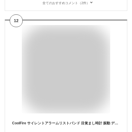
全てのおすすめコメント（2件）
12
CoolFire サイレントアラームリストバンド 目覚まし時計 振動 デジタル時計 振動目覚まし ストップウォッチ機能 デジタル バイブレーション アラーム 枕の下 振動式 置き時計 タイマー レディース メンズ キッズ