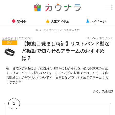
受付中
人気アイテム
マイページ
本ページはプロモーションを含みます
最終更新日：2026/07/31
3961
View
48
コメント
決定
【振動目覚まし時計】リストバンド型な
ど振動で知らせるアラームのおすすめ
は？
朝、音で家族を起こさずに自分だけ静かに起きられる、強力振動式の目覚
ましリストバンドを探しています。なるべく強い振動で外れにくく、操作
も簡単なものだとありがたいです。日本製などでおすすめのアラームはあ
りますか？
カウナラ編集部
1