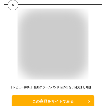
5
【レビュー特典 】 振動アラームバンド 音の出ない目覚まし時計 スマートウォッチ 時計 腕時計 軽量 強力 振動 目覚まし時計 スポーツ ウォッチ デジタル タイマー バンド デジタル時計 アラーム 步数計 カロリー 測定 IPX65 防水 充電式 二度寝 寝坊 防止 めざまし時計
この商品をサイトでみる