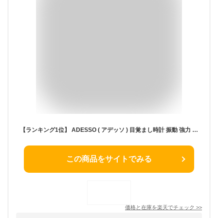
【ランキング1位】 ADESSO ( アデッソ ) 目覚まし時計 振動 強力 二度寝・寝坊防止 ブルブルクラッシュ 薄型 デジタル 大画面 電波時計 電波式 スタンド タイマー ストップウォッチ バイブレーション アラーム めざまし時計 割引
この商品をサイトでみる
価格と在庫を
楽天
でチェック
>>