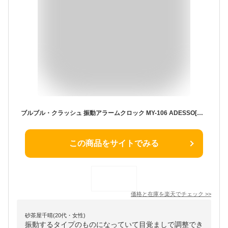
ブルブル・クラッシュ 振動アラームクロック MY-106 ADESSO[時計 目覚まし 振動 音 目覚まし時計 ブルブル 耳の不自由な方 隣の人を起こしたくない方] 【定形外メール便送料無料】
この商品をサイトでみる
価格と在庫を
楽天
でチェック
>>
砂茶屋千晴(20代・女性)
振動するタイプのものになっていて目覚ましで調整でき