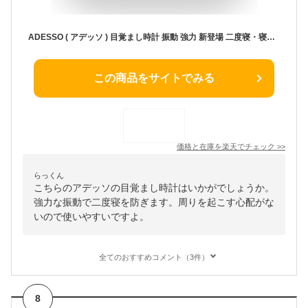
ADESSO ( アデッソ ) 目覚まし時計 振動 強力 新登場 二度寝・寝坊防止 ブルブルクラッシュ 薄型 デジタル 大画面 バイブレーション アラーム 音 おしゃれ コンパクト 朝 バックライト 光 振動式 子供 BB-01 割引
この商品をサイトでみる
価格と在庫を
楽天
でチェック
>>
らっくん
こちらのアデッソの目覚まし時計はいかがでしょうか。
強力な振動で二度寝を防ぎます。周りを起こす心配がな
いので使いやすいですよ。
全てのおすすめコメント（3件）
8