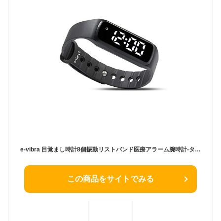
e-vibra 目覚まし時計8個振動リストバンド医療アラーム腕時計-タイマー付きと毎日の目覚まし時計8個(ブラック- Large)
この商品をサイトでみる