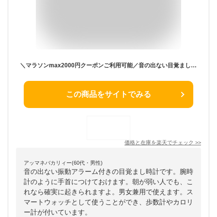
＼マラソンmax2000円クーポンご利用可能／音の出ない目覚まし時計 振動アラーム付きリストバンド スマートウォッチ 調整可能リストバンド 男女兼用 腕時計 旅行 スポーツアウトドア向け 歩数計 カロリー計 スポーツウォッチ タイマー 充電式 寝坊防止 電子版日本語説明書
この商品をサイトでみる
価格と在庫を
楽天
でチェック
>>
アッマネバカリィー(60代・男性)
音の出ない振動アラーム付きの目覚まし時計です。腕時
計のように手首につけておけます。朝が弱い人でも、こ
れなら確実に起きられますよ。男女兼用で使えます。ス
マートウォッチとして使うことができ、歩数計やカロリ
ー計が付いています。