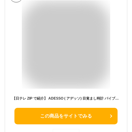
【日テレ ZIP で紹介】 ADESSO ( アデッソ) 目覚まし時計 バイブレーションアラームクロック USB充電 二度寝防止 振動 枕の下 薄型 デジタル バイブレーション アラーム 音 おしゃれ コンパクト 朝 子供 割引
この商品をサイトでみる