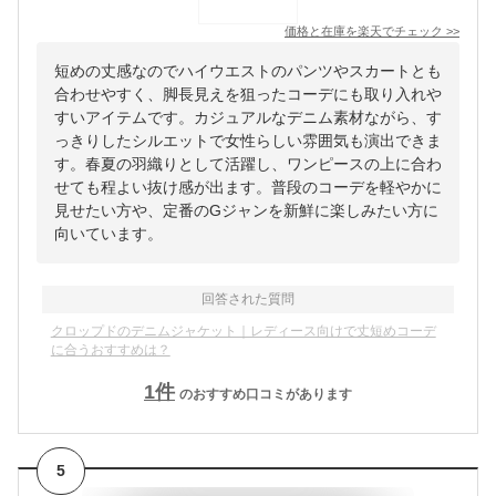
価格と在庫を
楽天
でチェック
>>
短めの丈感なのでハイウエストのパンツやスカートとも
合わせやすく、脚長見えを狙ったコーデにも取り入れや
すいアイテムです。カジュアルなデニム素材ながら、す
っきりしたシルエットで女性らしい雰囲気も演出できま
す。春夏の羽織りとして活躍し、ワンピースの上に合わ
せても程よい抜け感が出ます。普段のコーデを軽やかに
見せたい方や、定番のGジャンを新鮮に楽しみたい方に
向いています。
回答された質問
クロップドのデニムジャケット｜レディース向けで丈短めコーデ
に合うおすすめは？
1
件
のおすすめ口コミがあります
5