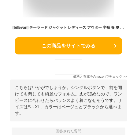
[billevan] テーラード ジャケット レディース アウター 半袖 春 夏 スーツ 上着 ビジネス 通勤 フォーマル カジュアル 大人 シンプル 上品 (JP, アルファベット, M, ベージュ)
この商品をサイトでみる
価格と在庫を
Amazon
でチェック
>>
こちらはいかがでしょうか。シングルボタンで、前を開
けても閉じても綺麗なフォルム。丈が短めなので、ワン
ピースに合わせたらバランスよく着こなせそうです。サ
イズはS～XL、カラーはベージュとブラックから選べま
す。
回答された質問