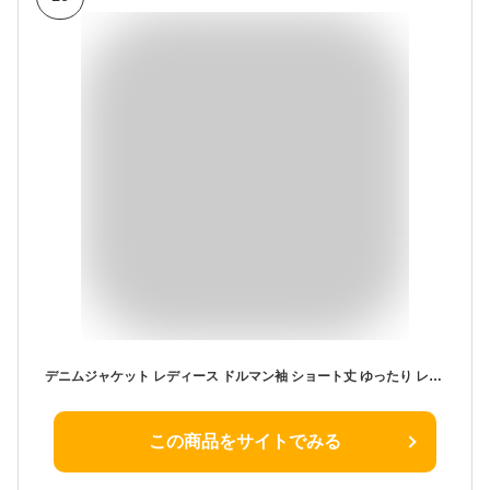
デニムジャケット レディース ドルマン袖 ショート丈 ゆったり レトロ 韓国風 春夏 アウター ポロ襟 シングルボタン ブルー
この商品をサイトでみる