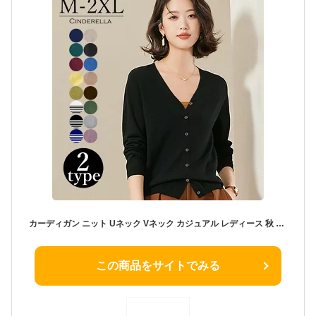
カーディガン ニット Uネック Vネック カジュアル レディース 秋 春 冬 ショート丈 きれいめ 通勤 通学 オフィス クロップド丈 柔らかい ゆったり 無地 シンプル 大きいサイズ ゆったり 大人 ママ ベージュ ブラック ブラウン グレー ネイビー ワインレッド 長袖 M L XL 2XL
この商品をサイトでみる