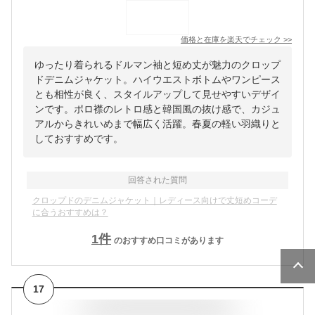
価格と在庫を
楽天
でチェック
>>
ゆったり着られるドルマン袖と短め丈が魅力のクロップ
ドデニムジャケット。ハイウエストボトムやワンピース
とも相性が良く、スタイルアップして見せやすいデザイ
ンです。ポロ襟のレトロ感と韓国風の抜け感で、カジュ
アルからきれいめまで幅広く活躍。春夏の軽い羽織りと
しておすすめです。
回答された質問
クロップドのデニムジャケット｜レディース向けで丈短めコーデ
に合うおすすめは？
1
件
のおすすめ口コミがあります
17