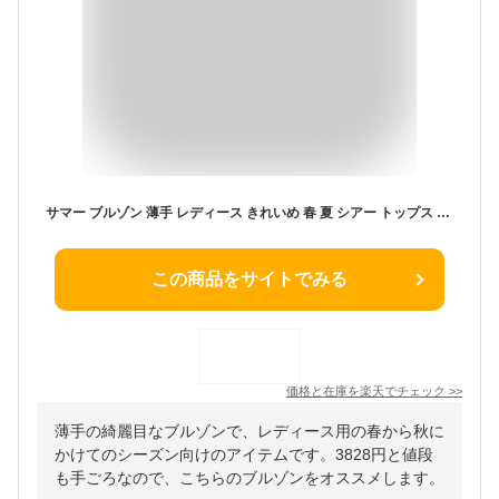
サマー ブルゾン 薄手 レディース きれいめ 春 夏 シアー トップス アウター 秋 ◆ 【メール便 送料無料12】【M〜L】RN シアー ノーカラー 七分袖 ライト ブルゾン【エコ包装】[cd][ オフィス カジュアル ジップカーディガン ライトアウター 羽織り ジャケット ][il]
この商品をサイトでみる
価格と在庫を
楽天
でチェック
>>
薄手の綺麗目なブルゾンで、レディース用の春から秋に
かけてのシーズン向けのアイテムです。3828円と値段
も手ごろなので、こちらのブルゾンをオススメします。