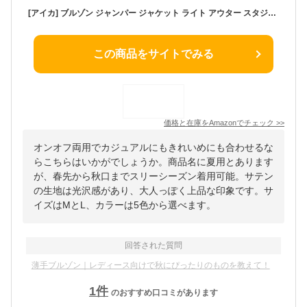
[アイカ] ブルゾン ジャンパー ジャケット ライト アウター スタジャン サマー スプリング 夏 夏用 光沢感 サテン ショート 軽量 薄手 長袖 きれいめ カジュアル オフィス 冷房対策 UV対策 無地 レディース Mサイズ シャンパン
この商品をサイトでみる
価格と在庫を
Amazon
でチェック
>>
オンオフ両用でカジュアルにもきれいめにも合わせるな
らこちらはいかがでしょうか。商品名に夏用とあります
が、春先から秋口までスリーシーズン着用可能。サテン
の生地は光沢感があり、大人っぽく上品な印象です。サ
イズはMとL、カラーは5色から選べます。
回答された質問
薄手ブルゾン｜レディース向けで秋にぴったりのものを教えて！
1
件
のおすすめ口コミがあります