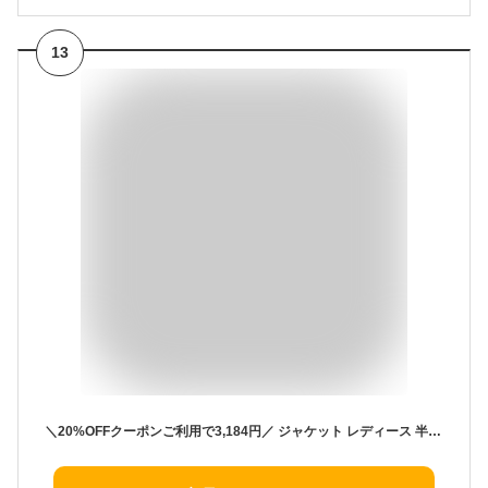
13
＼20%OFFクーポンご利用で3,184円／ ジャケット レディース 半袖 バルーンスリーブ ボリューム袖 テーラードジャケット フォーマル 夏 秋 ライトアウター カジュアル テーラード 春アウター 秋アウター 二つの腕隠し 体型カバー