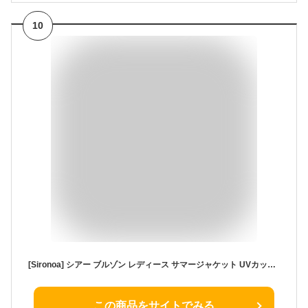
10
[Sironoa] シアー ブルゾン レディース サマージャケット UVカット 冷房対策 透け感 軽量 薄手 羽織り きれいめ 大人可愛い ジップアップ ボリューム袖 紫外線対策 日焼け防止 通勤 通学
この商品をサイトでみる