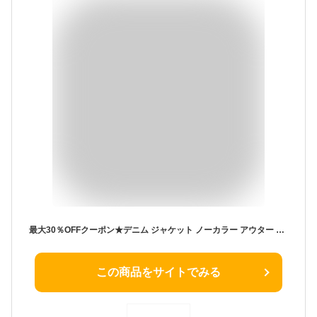
最大30％OFFクーポン★デニム ジャケット ノーカラー アウター ショート丈 クロップド丈 レディース カジュアル オフィス きれいめ 通勤 / ノーカラーデニムジャケット
この商品をサイトでみる