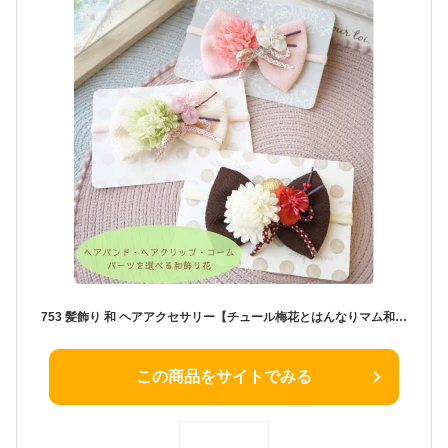
753 髪飾り 和 ヘアアクセサリー【チュール梅花とはんなりマム和飾りリボン】ベビーヘアバンド ヘアクリップ コームから選べるヘアアクセ 3歳 7歳 お食い初め 日本製 和装 マム 花 ベビー袴 浴衣 ひなまつり 飾り キッズ ちりめん 子供 卒業式 七五三 赤ちゃん
この商品をサイトでみる