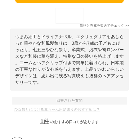
価格と在庫を
楽天
でチェック
>>
つまみ細工とドライアナベル、エクリュダリアをあしら
った華やかな和風髪飾りは、3歳から7歳の子どもにぴ
ったり。七五三やひな祭り、卒業式、浴衣や袴ロンパー
スなど和装に華を添え、特別な日の装いを格上げします
。コームとヘアクリップ付きで簡単に着けられ、日本製
の丁寧な作りが安心感を与えます。上品でかわいらしい
デザインは、思い出に残る写真映えも抜群のヘアアクセ
サリーです。
回答された質問
ひな祭りにつける赤ちゃん用髪飾りのおすすめは？
1
件
のおすすめ口コミがあります