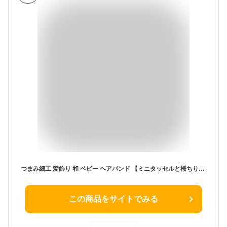
つまみ細工 髪飾り 和 ベビー ヘアバンド 【ミニタッセルと桜ちりめんつまみ細工の和飾り】 ヘアクリップ ひな祭り 初節句 お食い初め 袴ロンパース 着物 和装ヘアアクセサリー 女の子 赤ちゃん
この商品をサイトでみる