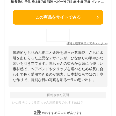
和 髪飾り 子供 袴 3歳 7歳 和装 ベビー袴 753 赤 七歳 三歳 ピンク 卒業式 アレンジ 【水引花飾りと金粉紫陽花 ちりめんリボン和飾り】 七五三 ひな祭り キッズ 小学生 衣装 ハーフアップ 着物 日本製 浴衣 こども ベビーヘアバンド ヘアクリップ コーム ヘアアクセサリー
この商品をサイトでみる
価格と在庫を
楽天
でチェック
>>
伝統的なちりめん細工と金粉を纏った紫陽花、さらに水
引をあしらった上品なデザインが、ひな祭りの華やかな
装いを引き立てます。赤ちゃんの柔らかな頭にも優しい
素材感で、ヘアバンドやクリップを選べるため成長に合
わせて長く愛用できるのが魅力。日本製ならではの丁寧
な作りで、特別な日の写真を彩る一生の思い出に。
回答された質問
ひな祭りにつける赤ちゃん用髪飾りのおすすめは？
2
件
のおすすめ口コミがあります