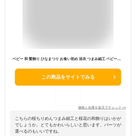
ベビー 和 髪飾り ひなまつり お食い初め 浴衣 つまみ細工 ベビーヘアバンド ヘアクリップ 【桜ちりめんつまみ細工と桜花の和飾り】 ヘアアクセサリー 袴ロンパース ベビー袴 初節句 赤ちゃん 花 ピンク 七五三 子供 ベビー袴 女の子 新生児 着物 ヘアバンド こども 桃の花
この商品をサイトでみる
価格と在庫を
楽天
でチェック
>>
こちらの桜ちりめんつまみ細工と桜花の和飾りはいかが
でしょうか。とてもかわいらしいと思います。パーツが
選べるのもいいですね。