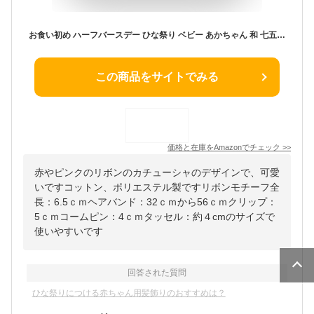
お食い初め ハーフバースデー ひな祭り ベビー あかちゃん 和 七五三 ヘアバンド 髪飾り 着物 袴 子供 浴衣 ベビー袴 キッズ 桜とminiリボンタッセル和飾り ひなまつり 出産祝 着物 衣装 100日祝い 赤 初節句 さくら (きなり桜, ベビーヘアバンド)
この商品をサイトでみる
価格と在庫を
Amazon
でチェック
>>
赤やピンクのリボンのカチューシャのデザインで、可愛
いですコットン、ポリエステル製ですリボンモチーフ全
長：6.5ｃｍヘアバンド：32ｃｍから56ｃｍクリップ：
5ｃｍコームピン：4ｃｍタッセル：約４cmのサイズで
使いやすいです
回答された質問
ひな祭りにつける赤ちゃん用髪飾りのおすすめは？