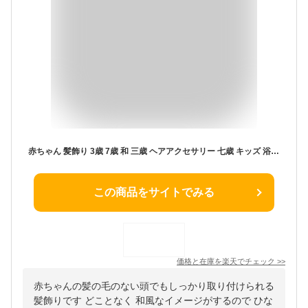
赤ちゃん 髪飾り 3歳 7歳 和 三歳 ヘアアクセサリー 七歳 キッズ 浴衣【新色3色ぽんぽんマムとタッセル和花飾り】 ベビー ベビー袴 753 袴 衣装 日本製 菊 組紐 房 ひなまつり ヘアバンド ヘアクリップ コーム あかちゃん こども 小学生 ひな祭り ゆかた 和装 3歳 7歳
この商品をサイトでみる
価格と在庫を
楽天
でチェック
>>
赤ちゃんの髪の毛のない頭でもしっかり取り付けられる
髪飾りです どことなく 和風なイメージがするので ひな