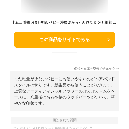
七五三 着物 お食い初め ベビー 浴衣 あかちゃん ひなまつり 和 花 髪飾り 子供 【くすみマムと八重桜和飾り】 ヘアアクセサリー 赤ちゃん ベビーヘアバンド キッズヘアクリップ コーム キッズ 3歳 こども 雛 ひな祭り 初節句 和 ベビー袴 女の子 100日祝い 菊 揺れる こども
この商品をサイトでみる
価格と在庫を
楽天
でチェック
>>
まだ毛量が少ないベビーにも使いやすいのがヘアバンド
スタイルの飾りです。新生児から使うことができます。
上質なアーティフィシャルフラワーのぽんぽんマムをベ
ースに、八重桜のお花や桜のウッドパーツがついて、華
やかな印象です。
回答された質問
ひな祭りにつける赤ちゃん用髪飾りのおすすめは？