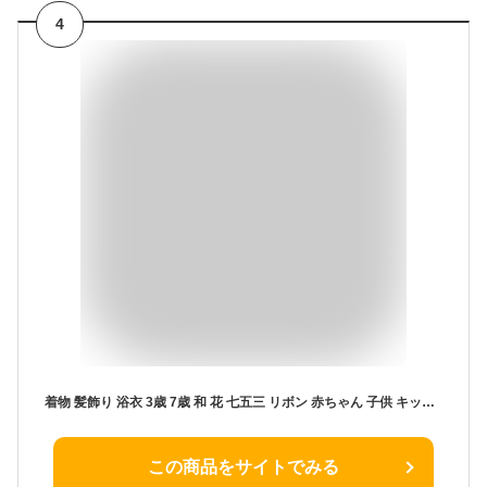
4
着物 髪飾り 浴衣 3歳 7歳 和 花 七五三 リボン 赤ちゃん 子供 キッズ 日本製 袴 ひなまつり 卒業式 【つまみ細工とドライアナベルのぶら下りとエクリュダリア和飾り】 ひな祭り 袴ロンパース 和服 こども 753 ヘアクリップ コーム コサージュ 和 ヘアアクセサリー
この商品をサイトでみる