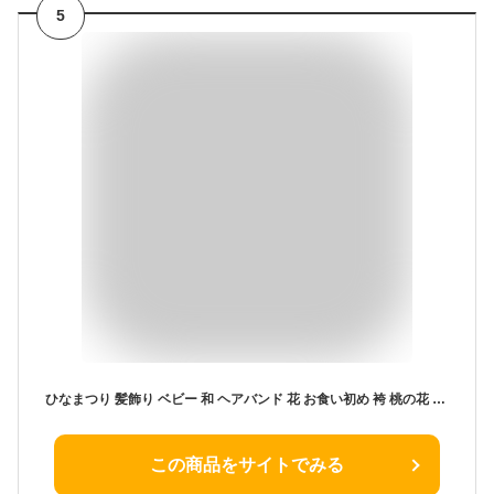
5
ひなまつり 髪飾り ベビー 和 ヘアバンド 花 お食い初め 袴 桃の花 着物 子供 桜 【桜マムとコットンリボンタッセル和飾り】 ベビーヘアバンド 七五三 ヘアクリップ ヘアアクセサリー キッズ 日本製 初節句 赤ちゃん 袴ロンパース ベビー袴 女の子 100日 あかちゃん
この商品をサイトでみる