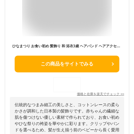
ひなまつり お食い初め 髪飾り 和 浴衣3歳 ヘアバンド ヘアアクセサリー 袴 子供 【組紐りぼん・さくら・コットンレースのちりめんりぼん】 着物 ひなまつり 三歳 七歳 日本製 ヘアクリップ 赤ちゃん お食い初め ピンク 女の子 ベビー キッズ 小学生 ハーフアップ 花 753
この商品をサイトでみる
価格と在庫を
楽天
でチェック
>>
伝統的なつまみ細工の美しさと、コットンレースの柔ら
かさが調和した日本製の髪飾りです。赤ちゃんの繊細な
肌を傷つけない優しい素材で作られており、お食い初め
やひな祭りの袴姿を華やかに彩ります。クリップやバン
ドを選べるため、髪が生え揃う前のベビーから長く愛用