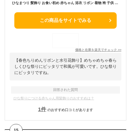
ひなまつり 髪飾り お食い初め 赤ちゃん 浴衣 リボン 着物 袴 子供 ベビー 和 卒業式 【春色ちりめんリボンと水引花飾りとふんわり桜の和飾り】 ベビーヘアバンド 七五三 ヘアクリップ ヘアアクセサリー 753 三歳 七歳 袴ロンパース ベビー袴 ひな祭り キッズ 小学生 子ども
この商品をサイトでみる
価格と在庫を
楽天
でチェック
>>
【春色ちりめんリボンと水引花飾り】めちゃめちゃ春ら
しくひな祭りにピッタリで和風が可愛いです。ひな祭り
にピッタリですね。
回答された質問
ひな祭りにつける赤ちゃん用髪飾りのおすすめは？
1
件
のおすすめ口コミがあります
15