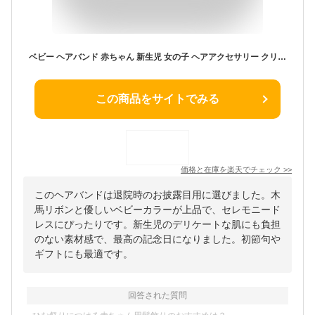
ベビー ヘアバンド 赤ちゃん 新生児 女の子 ヘアアクセサリー クリスマス 幼児 ベビードレス 子供 【マカロンMOKUBAグログランリボンベビーヘアバンド】 セレモニードレス 髪飾り りぼん プレゼント ベビーカラー ギフト 初節句 ひなまつり 木馬リボン 退院 かわいい 子ども
この商品をサイトでみる
価格と在庫を
楽天
でチェック
>>
このヘアバンドは退院時のお披露目用に選びました。木
馬リボンと優しいベビーカラーが上品で、セレモニード
レスにぴったりです。新生児のデリケートな肌にも負担
のない素材感で、最高の記念日になりました。初節句や
ギフトにも最適です。
回答された質問