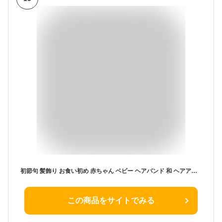
初節句 髪飾り お食い初め 赤ちゃん ベビー ヘアバンド 和 ヘアアクセサリー 袴 女の子 着物 子供 【はんなり金糸帯リボンと水引和髪飾り】 ヘアクリップ コーム ヘアアクセ 浴衣 日本製 桜 花 マム 子ども ベビー袴 新生児 100日 ひな祭り キッズ 和装 七五三 浴衣
この商品をサイトでみる