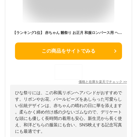
【ランキング1位】 赤ちゃん 雛祭り お正月 和服ロンパース用 ヘアバンド リボン 和風 ベビー 新生児 お宮参り お七夜 お食い初めセット 赤ちゃん ヘアアクセサリー ポイント消費 オシャレ 可愛い 女の子 ベビーからお姉ちゃんのおしゃれにも 和の行事に欠かせない髪飾り
この商品をサイトでみる
価格と在庫を
楽天
でチェック
>>
ひな祭りには、この和風リボンヘアバンドがおすすめで
す。リボンやお花、パールビーズをあしらった可愛らし
い伝統デザインは、赤ちゃんの晴れの日に華を添えます
。柔らかく締め付け感の少ないゴムなので、デリケート
な頭にも優しく長時間の着用も安心。新生児から長く使
え、和洋どちらの服装にも合い、SNS映えする記念写真
にも最適です。