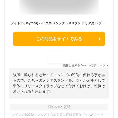
デイトナ(Daytona) バイク用 メンテナンススタンド リア用 レブル250/500/1100対応 有効長260-370mm イージーリフトアップスタンド ラウンドタイプ 32722
この商品をサイトでみる
価格と在庫を
Amazon
でチェック
>>
強風に煽られるとサイドスタンドの逆側に倒れる事があ
るので、こちらのメンテスタンドを、つっかえ棒として
車体にリリースタイラップなどで付けておけば、転倒は
避けられると思います。
回答された質問
バイクの転倒防止グッズ｜台風対策に絶対必要なグッズのおすす