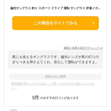
偏光サングラス 釣り スポーツ ドライブ 運転 サングラス 伊達メガネ メンズ レディース UVカット スクエア 四角 オーバル ライトカラーレンズ 薄い色 ナイトドライブ 夜間運転用 全10色 【一部予約商品8月上旬頃発送予定】
この商品をサイトでみる
価格と在庫を
楽天
でチェック
>>
夜にも使えるサングラスです。偏光レンズが夜の灯りの
ぎらつきを押さえてくれ、安心して運転ができますよ。
回答された質問
夜間運転用サングラスはどこで買う？おすすめを教えてくださ
い。
5
件
のおすすめ口コミがあります