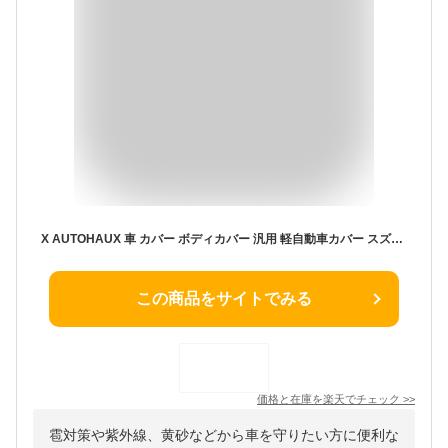
X AUTOHAUX 車 カバー ボディカバー 汎用 軽自動車カバー スズキアルト/ワゴンR/ ダイハツミラ/ホンダライフ/MAZDAフレアに対応 雹対策 撥水防塵防輻射紫外線カット 強風黄砂対策 運転側ジップ 収納袋付属 防風ロープ 着脱気軽 夜間安全警告 裏起毛
この商品をサイトでみる
価格と在庫を
楽天
でチェック
>>
雹対策や紫外線、黄砂などから車を守りたい方に便利な