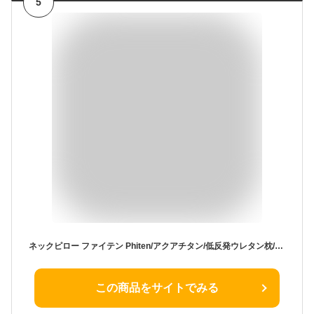
5
ネックピロー ファイテン Phiten/アクアチタン/低反発ウレタン枕/車用/運転席/助手席/立体形状/ブラック/ネッククッション
この商品をサイトでみる