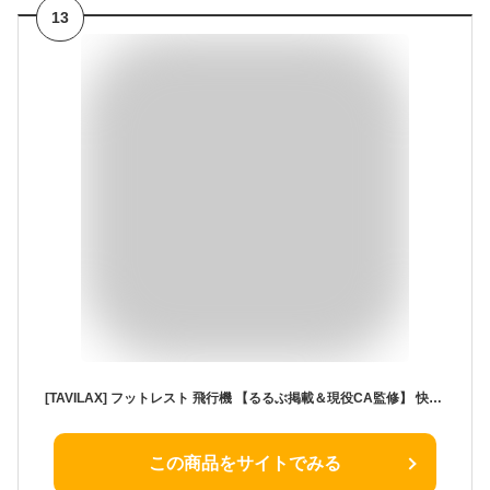
13
[TAVILAX] フットレスト 飛行機 【るるぶ掲載＆現役CA監修】 快適グッズ 車 足枕 足置き 車中泊マット (グレー)
この商品をサイトでみる