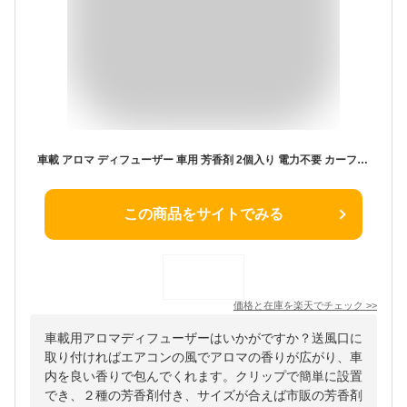
車載 アロマ ディフューザー 車用 芳香剤 2個入り 電力不要 カーフレグランス 消臭剤 父の日 プレゼント 実用的 男 誕生日 女 ギフト 贈り物 キャラ かわいい
この商品をサイトでみる
価格と在庫を
楽天
でチェック
>>
車載用アロマディフューザーはいかがですか？送風口に
取り付ければエアコンの風でアロマの香りが広がり、車
内を良い香りで包んでくれます。クリップで簡単に設置
でき、２種の芳香剤付き、サイズが合えば市販の芳香剤