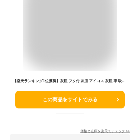
【楽天ランキング1位獲得】灰皿 フタ付 灰皿 アイコス 灰皿 車 吸い殻入れ 二度吸い 匂いが漏れない IQOS イルマ i プライム ヒートスティック テリア センティア TEREA SENTIA 車内用 カーアクセサリー 加熱式たばこ 電子タバコ 室内 店内 bar クラブ
この商品をサイトでみる
価格と在庫を
楽天
でチェック
>>