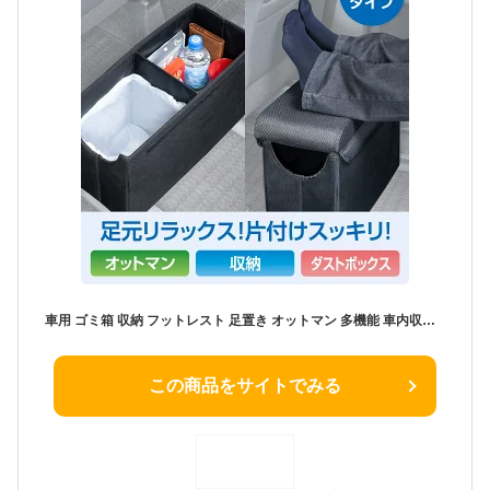
車用 ゴミ箱 収納 フットレスト 足置き オットマン 多機能 車内収納 リラックス収納ダストボックス IMP358 ふた付き 仕切り付き 折りたたみ式 コンパクト スリム 滑り止め 面テープ付き 倒れにくい クッション付き 耐荷重10kg セイワ(SEIWA)
この商品をサイトでみる