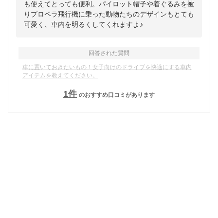
も使えてとっても便利。パイロット帽子や着ぐるみを被
りプロペラ飛行機に乗った動物たちのデザインもとても
可愛く、車内を明るくしてくれますよ♪
回答された質問
車に置いておきたいもの！女子向けのドライブを快適にする車内
アイテムを教えてください。
1
件
のおすすめ口コミがあります