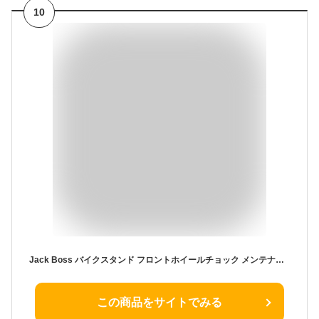
10
Jack Boss バイクスタンド フロントホイールチョック メンテナンススタンド 1800lbs / 816kg タイヤ幅150mm以下 12穴サポー前部タイヤ スタンドチョック リフト 転倒防止 レッド
この商品をサイトでみる