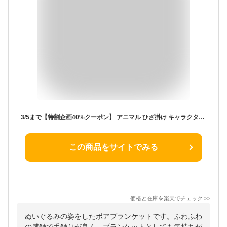
3/5まで【特割企画40%クーポン】 アニマル ひざ掛け キャラクターブランケット ブランケット どうぶつ ふわふわブランケット くるくる かわいい ボア キャラクター 冷房対策 膝掛け ひざかけ モコモコ ふわふわ 大判 冬 オフィス ぬいぐるみ ふわモコ クマ 食事 30代
この商品をサイトでみる
価格と在庫を
楽天
でチェック
>>
ぬいぐるみの姿をしたボアブランケットです。ふわふわ
の感触で手触りが良く、ブランケットとしても気持ちが