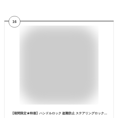
16
【期間限定★特価】ハンドルロック 盗難防止 ステアリングロック セキュリティロック 窃盗対策 最強 車 防犯 クラクション連動 緊急脱出 ガラス割りハンマー機能