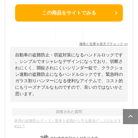
この商品をサイトでみる
価格と在庫を
楽天
でチェック
>>
自動車の盗難防止・窃盗対策になるハンドルロックです
。シンプルでオシャレなデザインになっており、切断さ
れにくく、開錠されにくいシリンダー錠で、クラクショ
ン連動の盗難防止になるハンドルロックです。緊急時の
ガラス割りハンマーになる便利なアイテムで、コスト的
にもリーズナブルなものですので、良いのではないかと
思います。
回答された質問
車用の盗難防止グッズ｜愛車を盗難から守る最強グッズのおすす
めは？
2
件