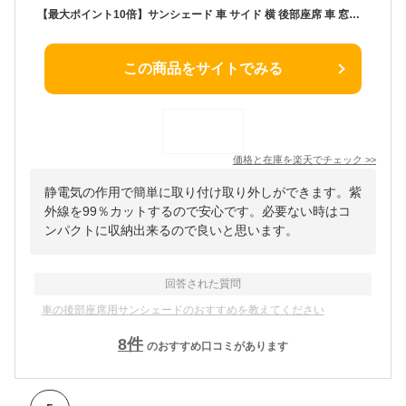
【最大ポイント10倍】サンシェード 車 サイド 横 後部座席 車 窓日よけ 車用 カー用品 静電気式 カーシェード UVカット 日よけ カーサンシェード 簡単着脱 遮光 断熱 車用サンシェード 車内の目隠し 目印 収納バッグ付き 4枚セット ゆうパケット3
この商品をサイトでみる
価格と在庫を
楽天
でチェック
>>
静電気の作用で簡単に取り付け取り外しができます。紫
外線を99％カットするので安心です。必要ない時はコ
ンパクトに収納出来るので良いと思います。
回答された質問
車の後部座席用サンシェードのおすすめを教えてください
8
件
のおすすめ口コミがあります