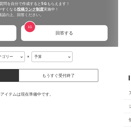
 質問を自分で作成すると
5
Ｇ
もらえます！
やすくなる
投稿ランク制度
実施中！
確認の上、回答ください。
1
G
回答する
×
もうすぐ受付終了
のアイテムは現在準備中です。