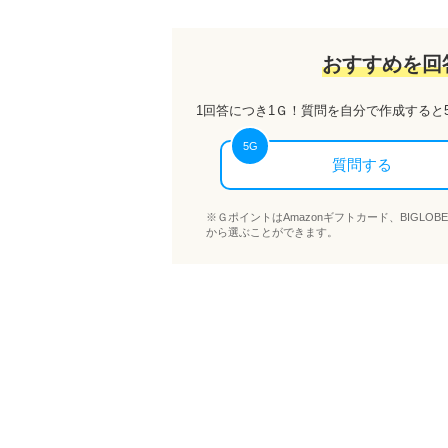
おすすめを回
1回答につき
1Ｇ
！質問を自分で作成すると
5
G
質問する
※ＧポイントはAmazonギフトカード、BIGL
から選ぶことができます。