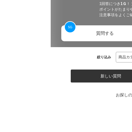
1回答につき
1
Ｇ
！
ポイントがたまり
注意事項をよくご
5
G
質問する
絞り込み
新しい質問
お探し