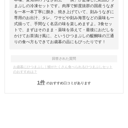
まぶしの冷凍セットです。肉厚で鮮度抜群の国産うなぎ
を一本一本丁寧に捌き、焼き上げていて、刻みうなぎに
専用のお出汁、タレ、ワサビや刻み海苔などの薬味も一
式揃って、手間なく名店の味を楽しめますよ。3食セッ
トで、まずはそのまま・薬味を添えて・最後におだしを
かけてお茶漬け風に、というひつまぶしの醍醐味の三通
りの食べ方もできてお歳暮の品にもぴったりです！
回答された質問
お歳暮にひつまぶし｜鰻がたくさん食べられるひつまぶしセット
のおすすめは？
1
件
のおすすめ口コミがあります