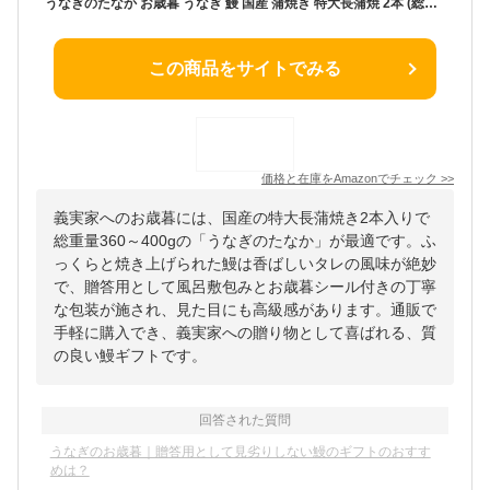
うなぎのたなか お歳暮 うなぎ 鰻 国産 蒲焼き 特大長蒲焼 2本 (総重量360～400g) (2.風呂敷包み(お歳暮シール付き)) OS
この商品をサイトでみる
価格と在庫を
Amazon
でチェック
>>
義実家へのお歳暮には、国産の特大長蒲焼き2本入りで
総重量360～400gの「うなぎのたなか」が最適です。ふ
っくらと焼き上げられた鰻は香ばしいタレの風味が絶妙
で、贈答用として風呂敷包みとお歳暮シール付きの丁寧
な包装が施され、見た目にも高級感があります。通販で
手軽に購入でき、義実家への贈り物として喜ばれる、質
の良い鰻ギフトです。
回答された質問
うなぎのお歳暮｜贈答用として見劣りしない鰻のギフトのおすす
めは？