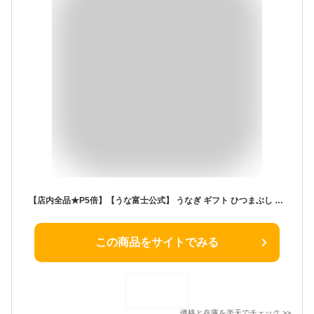
【店内全品★P5倍】【うな富士公式】 うなぎ ギフト ひつまぶし 6〜8食分(80g×8パック) 出汁・タレ・薬味付き 蒲焼 鰻 中国産二ホンウナギ 青うなぎ 特大サイズ プレゼント お歳暮 贈答用 贈り物 お返し 誕生日 記念日 内祝 還暦 グルメ 食品 食べ物
この商品をサイトでみる
価格と在庫を
楽天
でチェック
>>