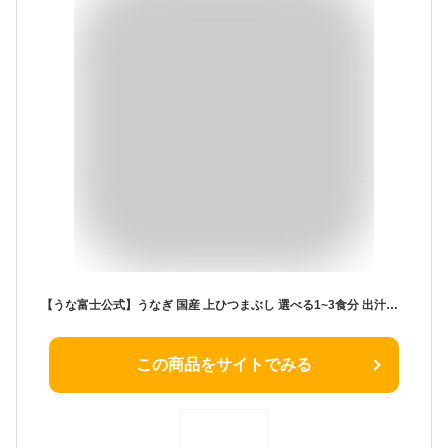
【うな富士公式】うなぎ 国産 上ひつまぶし 選べる1~3食分 出汁・タレ・薬味付き 蒲焼 鰻 青うなぎ 二ホンウナギ 特大 肉厚 地焼き ひつまぶし プレゼント ギフト グルメ 食品 お取り寄せ 実用的 つまみ 食べ物 お歳暮 unagi
この商品をサイトでみる