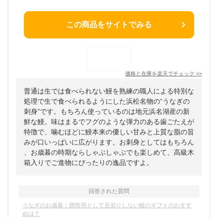
この商品をサイトでみる
価格と在庫を
楽天
でチェック
>>
普通は生では食べられない鰻を熟練の職人による特別な
処理で生で食べられるようにした浜松名物の“うなぎの
刺身”です。もちろん使っているのは地元浜名湖産の新
鮮な鰻。味はまるでフグのような弾力のある歯ごたえが
特徴で、噛むほどに鰻本来の優しい甘みと上質な脂の旨
みが口いっぱいに広がります。お刺身としてはもちろん
、お歳暮の時期ならしゃぶしゃぶでも楽しめて、高級木
箱入りでご進物にぴったりの逸品ですよ。
回答された質問
うなぎのお歳暮｜贈答用として見劣りしない鰻のギフトのおすす
めは？