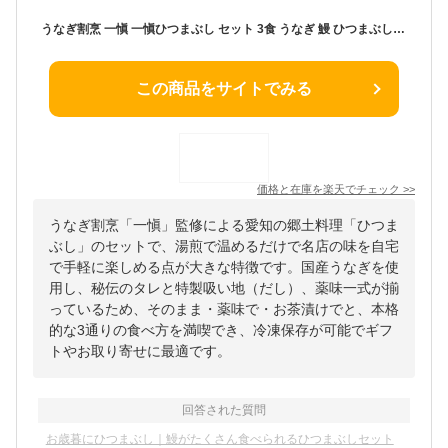
うなぎ割烹 一愼 一愼ひつまぶし セット 3食 うなぎ 鰻 ひつまぶし【送料無料】 / お取り寄せ 通販 プレゼント ギフト お歳暮 おすすめ /
この商品をサイトでみる
価格と在庫を
楽天
でチェック
>>
うなぎ割烹「一愼」監修による愛知の郷土料理「ひつま
ぶし」のセットで、湯煎で温めるだけで名店の味を自宅
で手軽に楽しめる点が大きな特徴です。国産うなぎを使
用し、秘伝のタレと特製吸い地（だし）、薬味一式が揃
っているため、そのまま・薬味で・お茶漬けでと、本格
的な3通りの食べ方を満喫でき、冷凍保存が可能でギフ
トやお取り寄せに最適です。
回答された質問
お歳暮にひつまぶし｜鰻がたくさん食べられるひつまぶしセット