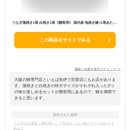
うなぎ蒲焼き1尾 白焼き1尾《贈答用》 国内産 地焼き鰻 (1尾あたり 蒲焼き 特大160g-174g/白焼き 特大150g-164g) 炭焼きうなぎの魚伊 鰻 うなぎ ウナギ 中元 歳暮 ギフト 土用丑 誕生日 プレゼント グルメ お祝 _
この商品をサイトでみる
価格と在庫を
楽天
でチェック
>>
大阪の鰻専門店といえば魚伊で百貨店にもお店がありま
す。蒲焼きと白焼きの特大サイズがそれぞれ入った2つ
の味が楽しめるセットが贈答用にあるので、鰻を満喫で
きると思います。
回答された質問
うなぎのお歳暮｜贈答用として見劣りしない鰻のギフトのおすす
めは？