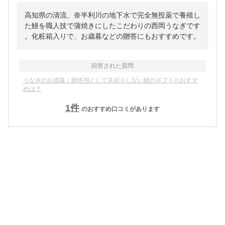
高知県の清流、奈半利川の地下水で完全無投薬で養殖し
た鰻を職人技で蒲焼きにしたこだわりの西岡うなぎです
。化粧箱入りで、お歳暮などの贈答にもおすすめです。
回答された質問
うなぎのお歳暮｜贈答用として見劣りしない鰻のギフトのおすす
めは？
1
件
のおすすめ口コミがあります