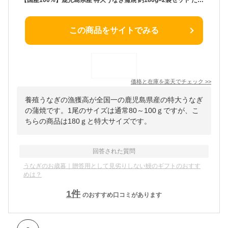
この商品をサイトでみる
価格と在庫を
楽天
でチェック
>>
養殖うなぎの漁獲高が全国一の鹿児島県産の特大うなぎ
の蒲焼です。1尾のサイズは通常80～100ｇですが、こ
ちらの商品は180ｇと特大サイズです。
回答された質問
うなぎのお歳暮｜贈答用として見劣りしない鰻のギフトのおすす
めは？
1
件
のおすすめ口コミがあります