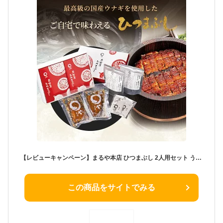
【レビューキャンペーン】まるや本店 ひつまぶし 2人用セット うなぎ 名古屋 お取り寄せギフト セット ウナギ 鰻 うな丼 贈答 お礼 冬ギフト
この商品をサイトでみる