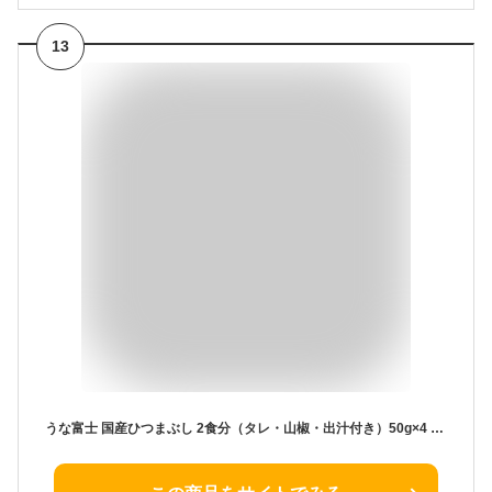
13
うな富士 国産ひつまぶし 2食分（タレ・山椒・出汁付き）50g×4 蒲焼 鰻 青うなぎ 地焼き