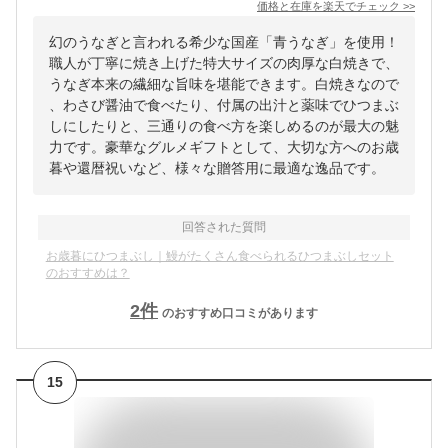
価格と在庫を
楽天
でチェック
>>
幻のうなぎと言われる希少な国産「青うなぎ」を使用！
職人が丁寧に焼き上げた特大サイズの肉厚な白焼きで、
うなぎ本来の繊細な旨味を堪能できます。白焼きなので
、わさび醤油で食べたり、付属の出汁と薬味でひつまぶ
しにしたりと、三通りの食べ方を楽しめるのが最大の魅
力です。豪華なグルメギフトとして、大切な方へのお歳
暮や還暦祝いなど、様々な贈答用に最適な逸品です。
回答された質問
お歳暮にひつまぶし｜鰻がたくさん食べられるひつまぶしセット
のおすすめは？
2
件
のおすすめ口コミがあります
15