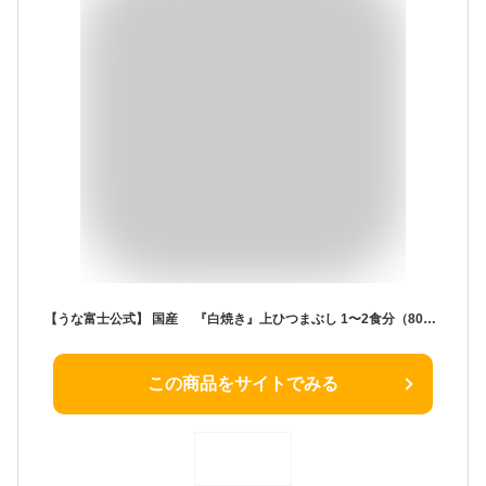
【うな富士公式】 国産 『白焼き』上ひつまぶし 1〜2食分（80g×2パック） ギフト 出汁・薬味付き 鰻 青うなぎ 二ホンウナギ 特大サイズ プレゼント お歳暮 贈答用 贈り物 お返し 誕生日 記念日 内祝 還暦 グルメ 食品 食べ物
この商品をサイトでみる