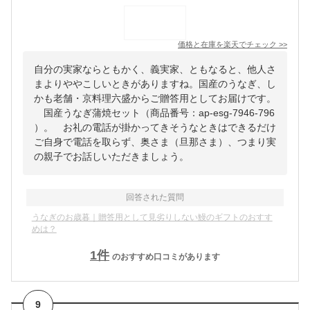
価格と在庫を
楽天
でチェック
>>
自分の実家ならともかく、義実家、ともなると、他人さ
まよりややこしいときがありますね。国産のうなぎ、し
かも老舗・京料理六盛からご贈答用としてお届けです。
国産うなぎ蒲焼セット（商品番号：ap-esg-7946-796
）。 お礼の電話が掛かってきそうなときはできるだけ
ご自身で電話を取らず、奥さま（旦那さま）、つまり実
の親子でお話しいただきましょう。
回答された質問
うなぎのお歳暮｜贈答用として見劣りしない鰻のギフトのおすす
めは？
1
件
のおすすめ口コミがあります
9