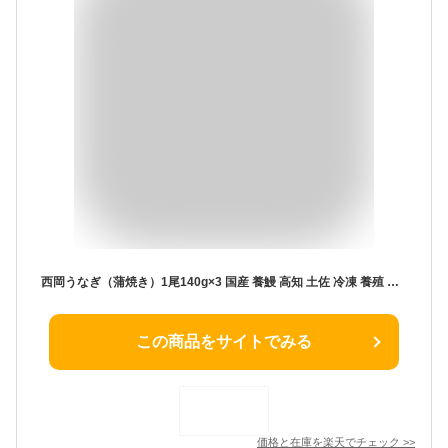
西岡うなぎ（蒲焼き）1尾140g×3 国産 養鰻 高知 土佐 冷凍 養殖 タレ&山椒付き ギフト プレゼント 化粧箱 自宅用 お中元 お歳暮 母の日 父の日 敬老の日 土用 丑の日 うな丼 うな重 ひつまぶし 長焼き 田野町 奈半利川 ブランド鰻
この商品をサイトでみる
価格と在庫を
楽天
でチェック
>>