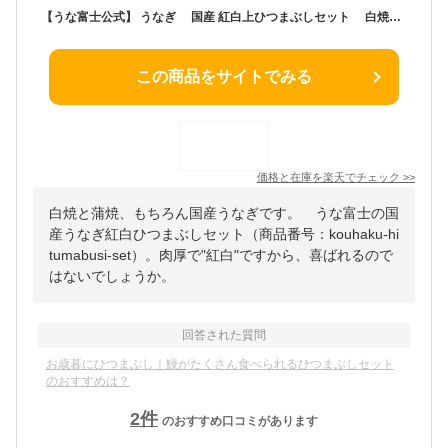
【うな富士公式】 うなぎ 国産 紅白上ひつまぶしセット 白焼＆蒲焼 2食分（80g×4パック） ギフト 出汁・タレ・薬味付き 鰻 蒲焼 青うなぎ 二ホンウナギ 特大サイズ プレゼント お歳暮 贈答用 贈り物 お返し 誕生日 記念日 内祝 還暦
この商品をサイトでみる
価格と在庫を
楽天
でチェック
>>
白焼と蒲焼、もちろん国産うなぎです。 うな富士の国
産うなぎ紅白ひつまぶしセット（商品番号：kouhaku-hi
tumabusi-set）。肉厚で"紅白"ですから、喜ばれるので
はないでしょうか。
回答された質問
お歳暮にひつまぶし｜鰻がたくさん食べられるひつまぶしセット
のおすすめは？
2
件
のおすすめ口コミがあります