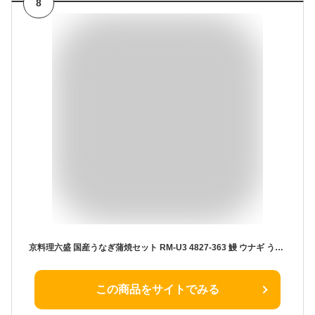
8
京料理六盛 国産うなぎ蒲焼セット RM-U3 4827-363 鰻 ウナギ うなぎ 蒲焼き ギフト お中元 夏ギフト 暑中見舞い 贈り物 のし無料 お取り寄せ グルメ 内祝い 誕生日 記念日 父の日 敬老の日 プレゼント お祝い お礼 お歳暮 御歳暮 贈答品 【送料無料】
この商品をサイトでみる