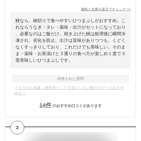
価格と在庫を
楽天
でチェック
>>
鰻なら、細切りで食べやすいひつまぶしがおすすめ。こ
れならうなぎ・タレ・薬味・出汁がセットになっており
、必要なのはご飯だけ。焼き上げた鰻は処理後に瞬間冷
凍され、劣化を防止。出汁は旨味がありつつも、くどく
なくすっきりしており、これだけでも美味しい。そのま
ま・薬味・お茶漬けと３通りの食べ方が楽しめ１度で３
度美味しいひつまぶしです。
回答された質問
うなぎのお歳暮｜贈答用として見劣りしない鰻のギフトのおすす
めは？
14
件
のおすすめ口コミがあります
2