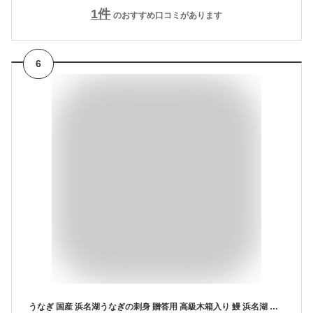
1
件
のおすすめ口コミがあります
6
うなぎ 国産 浜名湖うなぎの刺身 贈答用 高級木箱入り 鰻 浜名湖 土用丑の日 贈り物 お祝い ギフト 応援 食品 食べ物 プレゼント お取り寄せ 海鮮 グルメ お祝い 内祝い お返し お礼 出産 結婚 新築 引越し お歳暮 冬ギフト