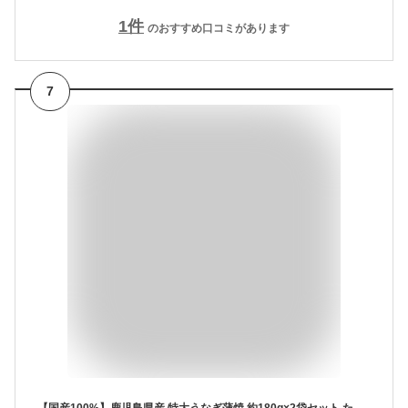
1
件
のおすすめ口コミがあります
7
【国産100%】鹿児島県産 特大うなぎ蒲焼 約180g×2袋セット たれ 山椒付き あす楽 送料無料 うなぎのかば焼き うなぎの蒲焼き 鰻蒲焼 国産うなぎ 健康 ダイエット ギフト プレゼント お歳暮 御歳暮 プチギフト お茶 内祝い 2025 通販 土曜の丑の日