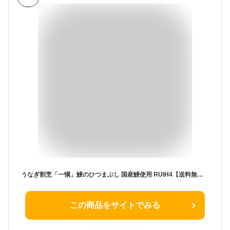
うなぎ割烹「一愼」鰻のひつまぶし 国産鰻使用 RUIH4【送料無料】 / お取り寄せ 通販 プレゼント ギフト お歳暮 おすすめ /
この商品をサイトでみる