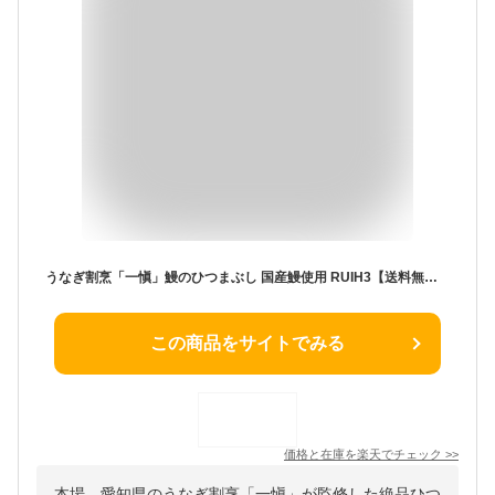
うなぎ割烹「一愼」鰻のひつまぶし 国産鰻使用 RUIH3【送料無料】 / お取り寄せ 通販 プレゼント ギフト お歳暮 おすすめ /
この商品をサイトでみる
価格と在庫を
楽天
でチェック
>>
本場、愛知県のうなぎ割烹「一愼」が監修した絶品ひつ